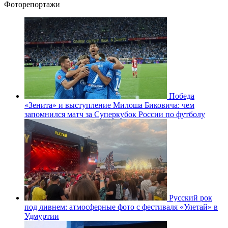
Фоторепортажи
Победа
«Зенита» и выступление Милоша Биковича: чем
запомнился матч за Суперкубок России по футболу
Русский рок
под ливнем: атмосферные фото с фестиваля «Улетай» в
Удмуртии