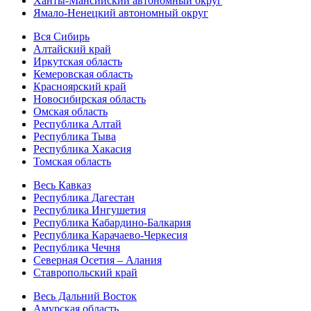
Ханты-Мансийский автономный округ
Ямало-Ненецкий автономный округ
Вся Сибирь
Алтайский край
Иркутская область
Кемеровская область
Красноярский край
Новосибирская область
Омская область
Республика Алтай
Республика Тыва
Республика Хакасия
Томская область
Весь Кавказ
Республика Дагестан
Республика Ингушетия
Республика Кабардино-Балкария
Республика Карачаево-Черкесия
Республика Чечня
Северная Осетия – Алания
Ставропольский край
Весь Дальний Восток
Амурская область