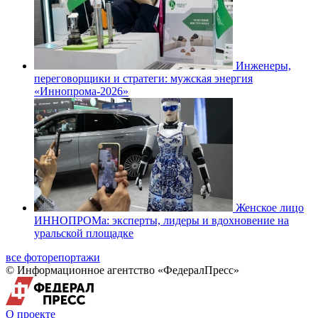
Инженеры,
переговорщики и стратеги: мужская энергия
«Иннопрома-2026»
Женское лицо
ИННОПРОМа: эксперты, лидеры и вдохновение на
уральской площадке
все фоторепортажи
© Информационное агентство «ФедералПресс»
О проекте