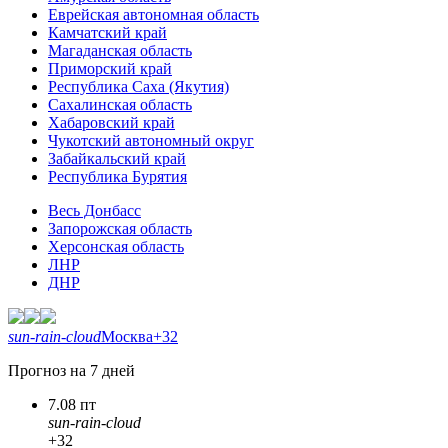
Еврейская автономная область
Камчатский край
Магаданская область
Приморский край
Республика Саха (Якутия)
Сахалинская область
Хабаровский край
Чукотский автономный округ
Забайкальский край
Республика Бурятия
Весь Донбасс
Запорожская область
Херсонская область
ЛНР
ДНР
sun-rain-cloud
Москва
+32
Прогноз на 7 дней
7.08 пт
sun-rain-cloud
+32