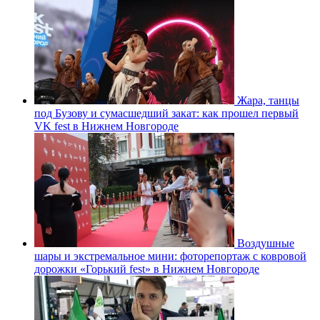
Жара, танцы
под Бузову и сумасшедший закат: как прошел первый
VK fest в Нижнем Новгороде
Воздушные
шары и экстремальное мини: фоторепортаж с ковровой
дорожки «Горький fest» в Нижнем Новгороде