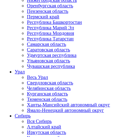
Нижегородская область
Оренбургская область
Пензенская область
Пермский край
Республика Башкортостан
Республика Марий Эл
Республика Мордовия
Республика Татарстан
Самарская область
Саратовская область
Удмуртская республика
Ульяновская область
Чувашская республика
Урал
Весь Урал
Свердловская область
Челябинская область
Курганская область
Тюменская область
Ханты-Мансийский автономный округ
Ямало-Ненецкий автономный округ
Сибирь
Вся Сибирь
Алтайский край
Иркутская область