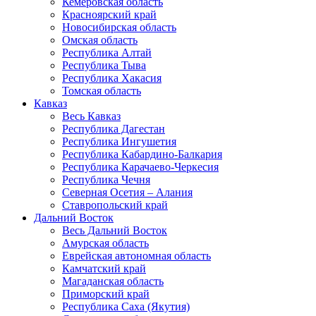
Кемеровская область
Красноярский край
Новосибирская область
Омская область
Республика Алтай
Республика Тыва
Республика Хакасия
Томская область
Кавказ
Весь Кавказ
Республика Дагестан
Республика Ингушетия
Республика Кабардино-Балкария
Республика Карачаево-Черкесия
Республика Чечня
Северная Осетия – Алания
Ставропольский край
Дальний Восток
Весь Дальний Восток
Амурская область
Еврейская автономная область
Камчатский край
Магаданская область
Приморский край
Республика Саха (Якутия)