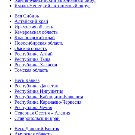
Ханты-Мансийский автономный округ
Ямало-Ненецкий автономный округ
Вся Сибирь
Алтайский край
Иркутская область
Кемеровская область
Красноярский край
Новосибирская область
Омская область
Республика Алтай
Республика Тыва
Республика Хакасия
Томская область
Весь Кавказ
Республика Дагестан
Республика Ингушетия
Республика Кабардино-Балкария
Республика Карачаево-Черкесия
Республика Чечня
Северная Осетия – Алания
Ставропольский край
Весь Дальний Восток
Амурская область