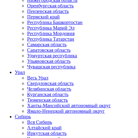
Нижегородская область
Оренбургская область
Пензенская область
Пермский край
Республика Башкортостан
Республика Марий Эл
Республика Мордовия
Республика Татарстан
Самарская область
Саратовская область
Удмуртская республика
Ульяновская область
Чувашская республика
Урал
Весь Урал
Свердловская область
Челябинская область
Курганская область
Тюменская область
Ханты-Мансийский автономный округ
Ямало-Ненецкий автономный округ
Сибирь
Вся Сибирь
Алтайский край
Иркутская область