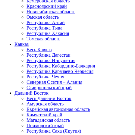
Кемеровская область
Красноярский край
Новосибирская область
Омская область
Республика Алтай
Республика Тыва
Республика Хакасия
Томская область
Кавказ
Весь Кавказ
Республика Дагестан
Республика Ингушетия
Республика Кабардино-Балкария
Республика Карачаево-Черкесия
Республика Чечня
Северная Осетия – Алания
Ставропольский край
Дальний Восток
Весь Дальний Восток
Амурская область
Еврейская автономная область
Камчатский край
Магаданская область
Приморский край
Республика Саха (Якутия)