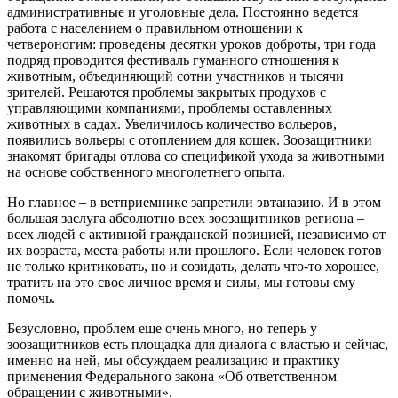
административные и уголовные дела. Постоянно ведется
работа с населением о правильном отношении к
четвероногим: проведены десятки уроков доброты, три года
подряд проводится фестиваль гуманного отношения к
животным, объединяющий сотни участников и тысячи
зрителей. Решаются проблемы закрытых продухов с
управляющими компаниями, проблемы оставленных
животных в садах. Увеличилось количество вольеров,
появились вольеры с отоплением для кошек. Зоозащитники
знакомят бригады отлова со спецификой ухода за животными
на основе собственного многолетнего опыта.
Но главное – в ветприемнике запретили эвтаназию. И в этом
большая заслуга абсолютно всех зоозащитников региона –
всех людей с активной гражданской позицией, независимо от
их возраста, места работы или прошлого. Если человек готов
не только критиковать, но и созидать, делать что-то хорошее,
тратить на это свое личное время и силы, мы готовы ему
помочь.
Безусловно, проблем еще очень много, но теперь у
зоозащитников есть площадка для диалога с властью и сейчас,
именно на ней, мы обсуждаем реализацию и практику
применения Федерального закона «Об ответственном
обращении с животными».