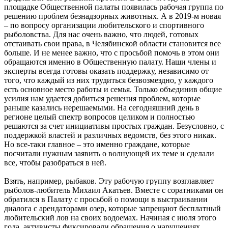
площадке Общественной палаты появилась рабочая группа по
решению проблем безнадзорных животных. А в 2019-м новая
– по вопросу организации любительского и спортивного
рыболовства. Для нас очень важно, что людей, готовых
отстаивать свои права, в Челябинской области становится все
больше. И не менее важно, что с просьбой помочь в этом они
обращаются именно в Общественную палату. Наши члены и
эксперты всегда готовы оказать поддержку, независимо от
того, что каждый из них трудиться безвозмездно, у каждого
есть основное место работы и семья. Только объединив общие
усилия нам удается добиться решения проблем, которые
раньше казались нерешаемыми. На сегодняшний день в
регионе целый спектр вопросов целиком и полностью
решаются за счет инициативы простых граждан. Безусловно, с
поддержкой властей и различных ведомств, без этого никак.
Но все-таки главное – это именно граждане, которые
посчитали нужным заявить о волнующей их теме и сделали
все, чтобы разобраться в ней.
Взять, например, рыбаков. Эту рабочую группу возглавляет
рыболов-любитель Михаил Акатьев. Вместе с соратниками он
обратился в Палату с просьбой о помощи в выстраивании
диалога с арендаторами озер, которые запрещают бесплатный
любительский лов на своих водоемах. Начиная с июля этого
года, активисты фиксировали обращения о нарушениях