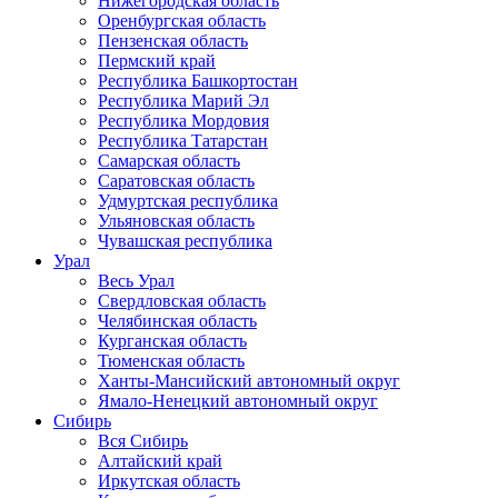
Нижегородская область
Оренбургская область
Пензенская область
Пермский край
Республика Башкортостан
Республика Марий Эл
Республика Мордовия
Республика Татарстан
Самарская область
Саратовская область
Удмуртская республика
Ульяновская область
Чувашская республика
Урал
Весь Урал
Свердловская область
Челябинская область
Курганская область
Тюменская область
Ханты-Мансийский автономный округ
Ямало-Ненецкий автономный округ
Сибирь
Вся Сибирь
Алтайский край
Иркутская область