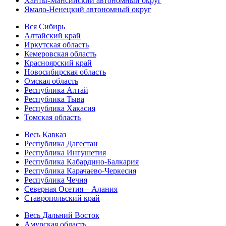
Ханты-Мансийский автономный округ
Ямало-Ненецкий автономный округ
Вся Сибирь
Алтайский край
Иркутская область
Кемеровская область
Красноярский край
Новосибирская область
Омская область
Республика Алтай
Республика Тыва
Республика Хакасия
Томская область
Весь Кавказ
Республика Дагестан
Республика Ингушетия
Республика Кабардино-Балкария
Республика Карачаево-Черкесия
Республика Чечня
Северная Осетия – Алания
Ставропольский край
Весь Дальний Восток
Амурская область