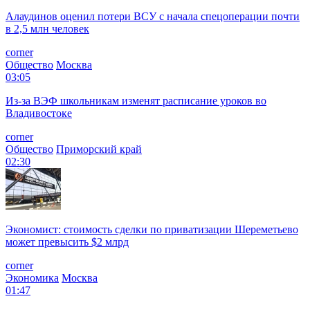
Алаудинов оценил потери ВСУ с начала спецоперации почти
в 2,5 млн человек
corner
Общество
Москва
03:05
Из-за ВЭФ школьникам изменят расписание уроков во
Владивостоке
corner
Общество
Приморский край
02:30
Экономист: стоимость сделки по приватизации Шереметьево
может превысить $2 млрд
corner
Экономика
Москва
01:47