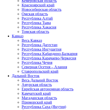
Кемеровская область
Красноярский край
Новосибирская область
Омская область
Республика Алтай
Республика Тыва
Республика Хакасия
Томская область
Кавказ
Весь Кавказ
Республика Дагестан
Республика Ингушетия
Республика Кабардино-Балкария
Республика Карачаево-Черкесия
Республика Чечня
Северная Осетия – Алания
Ставропольский край
Дальний Восток
Весь Дальний Восток
Амурская область
Еврейская автономная область
Камчатский край
Магаданская область
Приморский край
Республика Саха (Якутия)