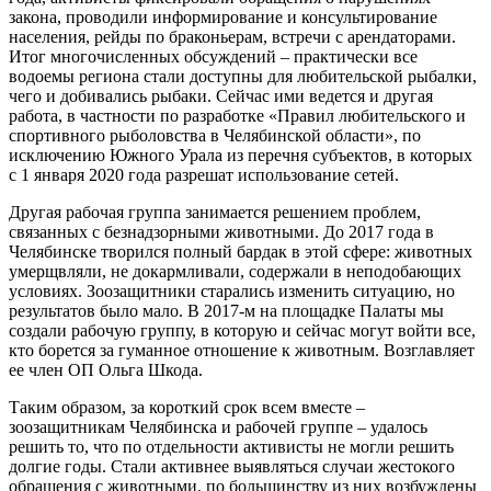
закона, проводили информирование и консультирование
населения, рейды по браконьерам, встречи с арендаторами.
Итог многочисленных обсуждений – практически все
водоемы региона стали доступны для любительской рыбалки,
чего и добивались рыбаки. Сейчас ими ведется и другая
работа, в частности по разработке «Правил любительского и
спортивного рыболовства в Челябинской области», по
исключению Южного Урала из перечня субъектов, в которых
с 1 января 2020 года разрешат использование сетей.
Другая рабочая группа занимается решением проблем,
связанных с безнадзорными животными. До 2017 года в
Челябинске творился полный бардак в этой сфере: животных
умерщвляли, не докармливали, содержали в неподобающих
условиях. Зоозащитники старались изменить ситуацию, но
результатов было мало. В 2017-м на площадке Палаты мы
создали рабочую группу, в которую и сейчас могут войти все,
кто борется за гуманное отношение к животным. Возглавляет
ее член ОП Ольга Шкода.
Таким образом, за короткий срок всем вместе –
зоозащитникам Челябинска и рабочей группе – удалось
решить то, что по отдельности активисты не могли решить
долгие годы. Стали активнее выявляться случаи жестокого
обращения с животными, по большинству из них возбуждены