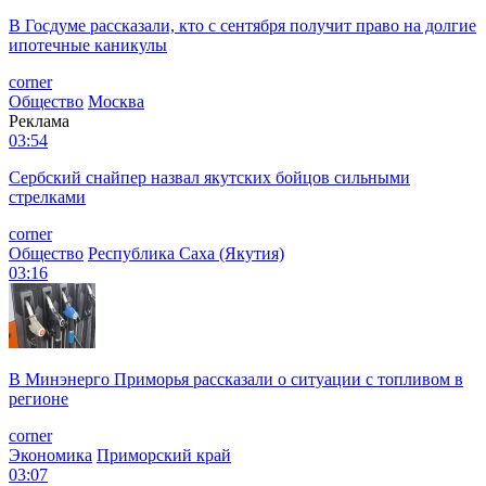
В Госдуме рассказали, кто с сентября получит право на долгие
ипотечные каникулы
corner
Общество
Москва
Реклама
03:54
Сербский снайпер назвал якутских бойцов сильными
стрелками
corner
Общество
Республика Саха (Якутия)
03:16
В Минэнерго Приморья рассказали о ситуации с топливом в
регионе
corner
Экономика
Приморский край
03:07