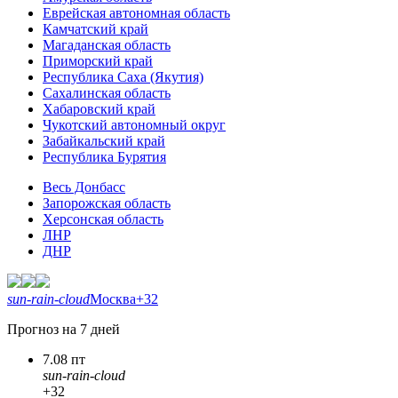
Еврейская автономная область
Камчатский край
Магаданская область
Приморский край
Республика Саха (Якутия)
Сахалинская область
Хабаровский край
Чукотский автономный округ
Забайкальский край
Республика Бурятия
Весь Донбасс
Запорожская область
Херсонская область
ЛНР
ДНР
sun-rain-cloud
Москва
+32
Прогноз на 7 дней
7.08 пт
sun-rain-cloud
+32