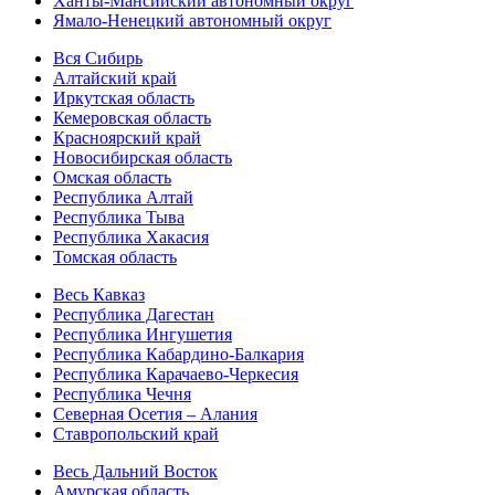
Ханты-Мансийский автономный округ
Ямало-Ненецкий автономный округ
Вся Сибирь
Алтайский край
Иркутская область
Кемеровская область
Красноярский край
Новосибирская область
Омская область
Республика Алтай
Республика Тыва
Республика Хакасия
Томская область
Весь Кавказ
Республика Дагестан
Республика Ингушетия
Республика Кабардино-Балкария
Республика Карачаево-Черкесия
Республика Чечня
Северная Осетия – Алания
Ставропольский край
Весь Дальний Восток
Амурская область