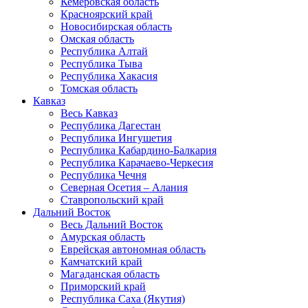
Кемеровская область
Красноярский край
Новосибирская область
Омская область
Республика Алтай
Республика Тыва
Республика Хакасия
Томская область
Кавказ
Весь Кавказ
Республика Дагестан
Республика Ингушетия
Республика Кабардино-Балкария
Республика Карачаево-Черкесия
Республика Чечня
Северная Осетия – Алания
Ставропольский край
Дальний Восток
Весь Дальний Восток
Амурская область
Еврейская автономная область
Камчатский край
Магаданская область
Приморский край
Республика Саха (Якутия)