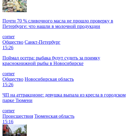
Почти 70 % сливочного масла не прошло проверку в
Петербурге: что нашли в молочной продукции
corner
Общество
Санкт-Петербург
15:26
Поймал осетра: рыбака будут судить за поимку
краснокнижной рыбы в Новосибирске
corner
Общество
Новосибирская область
15:26
ЧП на аттракционе: девушка выпала из кресла в городском
парке Тюмени
corner
Происшествия
Тюменская область
15:16