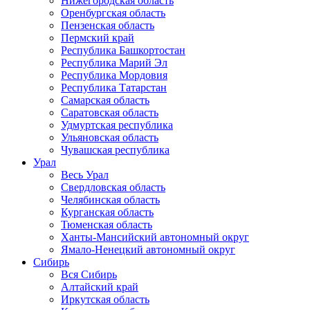
Нижегородская область
Оренбургская область
Пензенская область
Пермский край
Республика Башкортостан
Республика Марий Эл
Республика Мордовия
Республика Татарстан
Самарская область
Саратовская область
Удмуртская республика
Ульяновская область
Чувашская республика
Урал
Весь Урал
Свердловская область
Челябинская область
Курганская область
Тюменская область
Ханты-Мансийский автономный округ
Ямало-Ненецкий автономный округ
Сибирь
Вся Сибирь
Алтайский край
Иркутская область