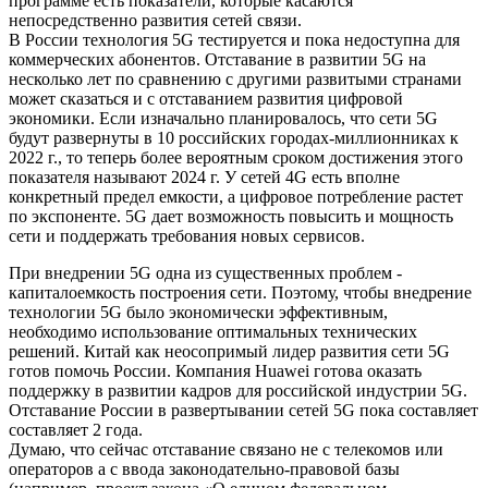
программе есть показатели, которые касаются
непосредственно развития сетей связи.
В России технология 5G тестируется и пока недоступна для
коммерческих абонентов. Отставание в развитии 5G на
несколько лет по сравнению с другими развитыми странами
может сказаться и с отставанием развития цифровой
экономики. Если изначально планировалось, что сети 5G
будут развернуты в 10 российских городах-миллионниках к
2022 г., то теперь более вероятным сроком достижения этого
показателя называют 2024 г. У сетей 4G есть вполне
конкретный предел емкости, а цифровое потребление растет
по экспоненте. 5G дает возможность повысить и мощность
сети и поддержать требования новых сервисов.
При внедрении 5G одна из существенных проблем -
капиталоемкость построения сети. Поэтому, чтобы внедрение
технологии 5G было экономически эффективным,
необходимо использование оптимальных технических
решений. Китай как неосопримый лидер развития сети 5G
готов помочь России. Компания Huawei готова оказать
поддержку в развитии кадров для российской индустрии 5G.
Отставание России в развертывании сетей 5G пока составляет
составляет 2 года.
Думаю, что сейчас отставание связано не с телекомов или
операторов а с ввода законодательно-правовой базы