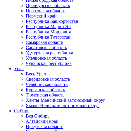
Нижегородская область
Оренбургская область
Пензенская область
Пермский край
Республика Башкортостан
Республика Марий Эл
Республика Мордовия
Республика Татарстан
Самарская область
Саратовская область
Удмуртская республика
Ульяновская область
Чувашская республика
Урал
Весь Урал
Свердловская область
Челябинская область
Курганская область
Тюменская область
Ханты-Мансийский автономный округ
Ямало-Ненецкий автономный округ
Сибирь
Вся Сибирь
Алтайский край
Иркутская область