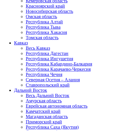
Кемеровская область
Красноярский край
Новосибирская область
Омская область
Республика Алтай
Республика Тыва
Республика Хакасия
Томская область
Кавказ
Весь Кавказ
Республика Дагестан
Республика Ингушетия
Республика Кабардино-Балкария
Республика Карачаево-Черкесия
Республика Чечня
Северная Осетия – Алания
Ставропольский край
Дальний Восток
Весь Дальний Восток
Амурская область
Еврейская автономная область
Камчатский край
Магаданская область
Приморский край
Республика Саха (Якутия)