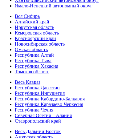
Ханты-Мансийский автономный округ
Ямало-Ненецкий автономный округ
Вся Сибирь
Алтайский край
Иркутская область
Кемеровская область
Красноярский край
Новосибирская область
Омская область
Республика Алтай
Республика Тыва
Республика Хакасия
Томская область
Весь Кавказ
Республика Дагестан
Республика Ингушетия
Республика Кабардино-Балкария
Республика Карачаево-Черкесия
Республика Чечня
Северная Осетия – Алания
Ставропольский край
Весь Дальний Восток
Амурская область