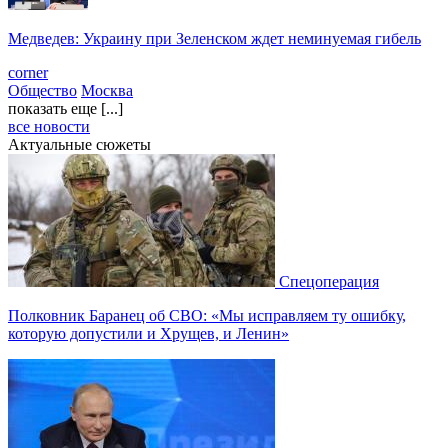
Медведев: Украину при Зеленском ждет неминуемая гибель
corner
Общество
Москва
показать еще [...]
все новости
Актуальные сюжеты
Спецоперация
Полковник Баранец об СВО: «Мы исправляем ту ошибку,
которую допустили и Хрущев, и Ленин»