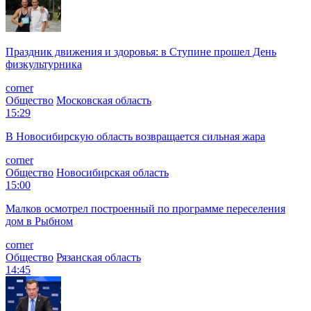
Праздник движения и здоровья: в Ступине прошел День
физкультурника
corner
Общество
Московская область
15:29
В Новосибирскую область возвращается сильная жара
corner
Общество
Новосибирская область
15:00
Малков осмотрел построенный по программе переселения
дом в Рыбном
corner
Общество
Рязанская область
14:45