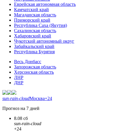
Еврейская автономная область
Камчатский край
Магаданская область
Приморский край
Республика Саха (Якутия)
Сахалинская область
Хабаровский край
Чукотский автономный округ
Забайкальский край
Республика Бурятия
Весь Донбасс
Запорожская область
Херсонская область
ЛНР
ДНР
sun-rain-cloud
Москва
+24
Прогноз на 7 дней
8.08 сб
sun-rain-cloud
+24