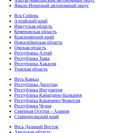
Ханты-Мансийский автономный округ
Ямало-Ненецкий автономный округ
Вся Сибирь
Алтайский край
Иркутская область
Кемеровская область
Красноярский край
Новосибирская область
Омская область
Республика Алтай
Республика Тыва
Республика Хакасия
Томская область
Весь Кавказ
Республика Дагестан
Республика Ингушетия
Республика Кабардино-Балкария
Республика Карачаево-Черкесия
Республика Чечня
Северная Осетия – Алания
Ставропольский край
Весь Дальний Восток
Амурская область