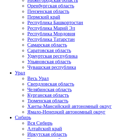
Нижегородская область
Оренбургская область
Пензенская область
Пермский край
Республика Башкортостан
Республика Марий Эл
Республика Мордовия
Республика Татарстан
Самарская область
Саратовская область
Удмуртская республика
Ульяновская область
Чувашская республика
Урал
Весь Урал
Свердловская область
Челябинская область
Курганская область
Тюменская область
Ханты-Мансийский автономный округ
Ямало-Ненецкий автономный округ
Сибирь
Вся Сибирь
Алтайский край
Иркутская область