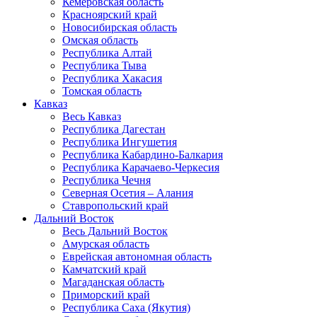
Кемеровская область
Красноярский край
Новосибирская область
Омская область
Республика Алтай
Республика Тыва
Республика Хакасия
Томская область
Кавказ
Весь Кавказ
Республика Дагестан
Республика Ингушетия
Республика Кабардино-Балкария
Республика Карачаево-Черкесия
Республика Чечня
Северная Осетия – Алания
Ставропольский край
Дальний Восток
Весь Дальний Восток
Амурская область
Еврейская автономная область
Камчатский край
Магаданская область
Приморский край
Республика Саха (Якутия)