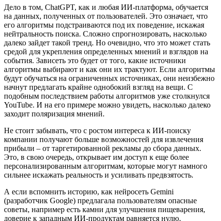
Дело в том, ChatGPT, как и любая ИИ-платформа, обучается
на данных, полученных от пользователей. Это означает, что
его алгоритмы подстраиваются под их поведение, искажая
нейтральность поиска. Сложно спрогнозировать, насколько
далеко зайдет такой тренд. Но очевидно, что это может стать
средой для укрепления определенных мнений и взглядов на
события. Зависеть это будет от того, какие источники
алгоритмы выбирают и как они их трактуют. Если алгоритмы
будут обучаться на ограниченных источниках, они неизбежно
начнут предлагать крайне однобокий взгляд на вещи. С
подобным последствием работы алгоритмов уже столкнулся
YouTube. И на его примере можно увидеть, насколько далеко
заходит поляризация мнений.
Не стоит забывать, что с ростом интереса к ИИ-поиску
компании получают больше возможностей для извлечения
прибыли – от таргетированной рекламы до сбора данных.
Это, в свою очередь, открывает им доступ к еще более
персонализированным алгоритмам, которые могут намного
сильнее искажать реальность и усиливать предвзятость.
А если вспомнить историю, как нейросеть Gemini
(разработчик Google) предлагала пользователям опасные
советы, например есть камни для улучшения пищеварения,
доверие к западным ИИ-продуктам равняется нулю.