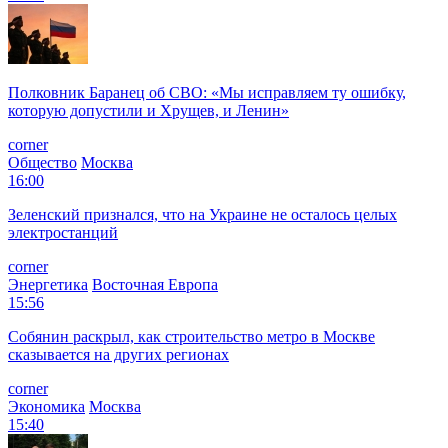
Полковник Баранец об СВО: «Мы исправляем ту ошибку,
которую допустили и Хрущев, и Ленин»
corner
Общество
Москва
16:00
Зеленский признался, что на Украине не осталось целых
электростанций
corner
Энергетика
Восточная Европа
15:56
Собянин раскрыл, как строительство метро в Москве
сказывается на других регионах
corner
Экономика
Москва
15:40