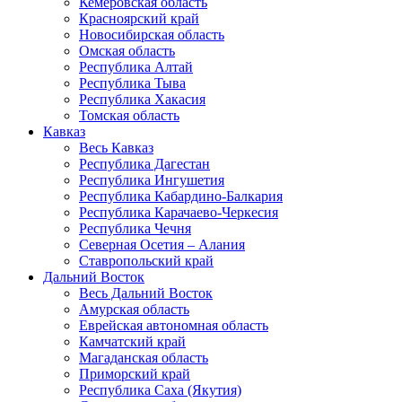
Кемеровская область
Красноярский край
Новосибирская область
Омская область
Республика Алтай
Республика Тыва
Республика Хакасия
Томская область
Кавказ
Весь Кавказ
Республика Дагестан
Республика Ингушетия
Республика Кабардино-Балкария
Республика Карачаево-Черкесия
Республика Чечня
Северная Осетия – Алания
Ставропольский край
Дальний Восток
Весь Дальний Восток
Амурская область
Еврейская автономная область
Камчатский край
Магаданская область
Приморский край
Республика Саха (Якутия)