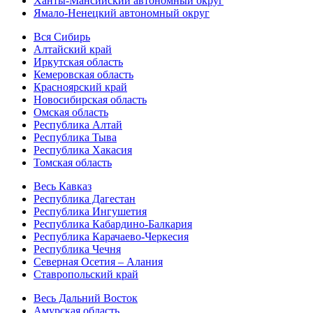
Ханты-Мансийский автономный округ
Ямало-Ненецкий автономный округ
Вся Сибирь
Алтайский край
Иркутская область
Кемеровская область
Красноярский край
Новосибирская область
Омская область
Республика Алтай
Республика Тыва
Республика Хакасия
Томская область
Весь Кавказ
Республика Дагестан
Республика Ингушетия
Республика Кабардино-Балкария
Республика Карачаево-Черкесия
Республика Чечня
Северная Осетия – Алания
Ставропольский край
Весь Дальний Восток
Амурская область