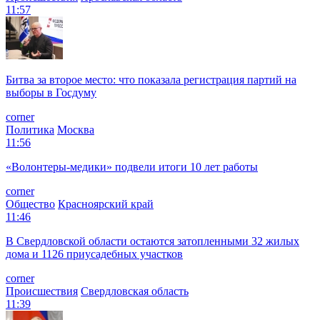
11:57
Битва за второе место: что показала регистрация партий на
выборы в Госдуму
corner
Политика
Москва
11:56
«Волонтеры-медики» подвели итоги 10 лет работы
corner
Общество
Красноярский край
11:46
В Свердловской области остаются затопленными 32 жилых
дома и 1126 приусадебных участков
corner
Происшествия
Свердловская область
11:39