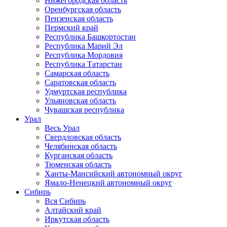
Нижегородская область
Оренбургская область
Пензенская область
Пермский край
Республика Башкортостан
Республика Марий Эл
Республика Мордовия
Республика Татарстан
Самарская область
Саратовская область
Удмуртская республика
Ульяновская область
Чувашская республика
Урал
Весь Урал
Свердловская область
Челябинская область
Курганская область
Тюменская область
Ханты-Мансийский автономный округ
Ямало-Ненецкий автономный округ
Сибирь
Вся Сибирь
Алтайский край
Иркутская область