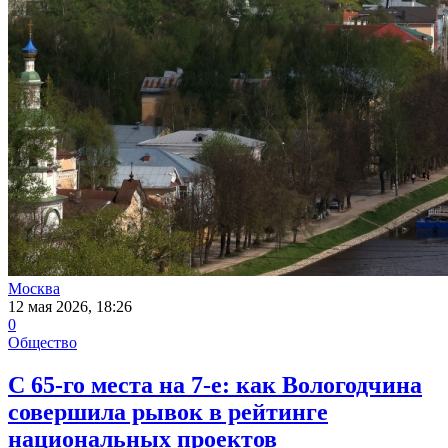
Москва
12 мая 2026, 18:26
0
Общество
С 65-го места на 7-е: как Вологодчина
совершила рывок в рейтинге
национальных проектов