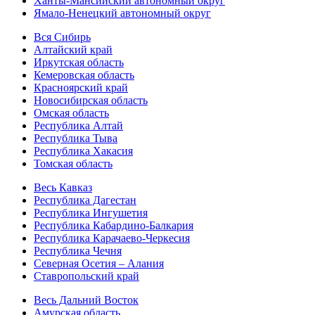
Ханты-Мансийский автономный округ
Ямало-Ненецкий автономный округ
Вся Сибирь
Алтайский край
Иркутская область
Кемеровская область
Красноярский край
Новосибирская область
Омская область
Республика Алтай
Республика Тыва
Республика Хакасия
Томская область
Весь Кавказ
Республика Дагестан
Республика Ингушетия
Республика Кабардино-Балкария
Республика Карачаево-Черкесия
Республика Чечня
Северная Осетия – Алания
Ставропольский край
Весь Дальний Восток
Амурская область