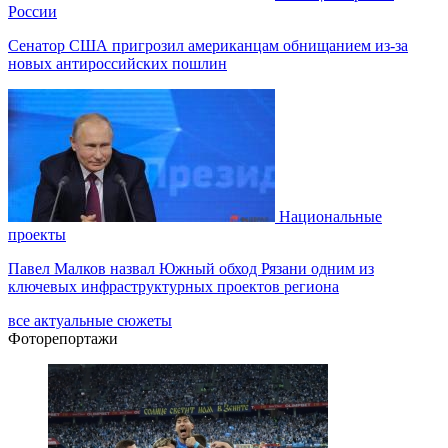
России
Сенатор США пригрозил американцам обнищанием из-за
новых антироссийских пошлин
Национальные
проекты
Павел Малков назвал Южный обход Рязани одним из
ключевых инфраструктурных проектов региона
все актуальные сюжеты
Фоторепортажи