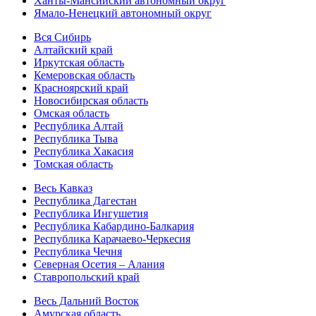
Ханты-Мансийский автономный округ
Ямало-Ненецкий автономный округ
Вся Сибирь
Алтайский край
Иркутская область
Кемеровская область
Красноярский край
Новосибирская область
Омская область
Республика Алтай
Республика Тыва
Республика Хакасия
Томская область
Весь Кавказ
Республика Дагестан
Республика Ингушетия
Республика Кабардино-Балкария
Республика Карачаево-Черкесия
Республика Чечня
Северная Осетия – Алания
Ставропольский край
Весь Дальний Восток
Амурская область