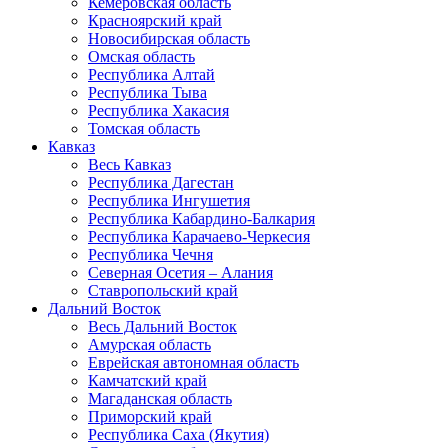
Кемеровская область
Красноярский край
Новосибирская область
Омская область
Республика Алтай
Республика Тыва
Республика Хакасия
Томская область
Кавказ
Весь Кавказ
Республика Дагестан
Республика Ингушетия
Республика Кабардино-Балкария
Республика Карачаево-Черкесия
Республика Чечня
Северная Осетия – Алания
Ставропольский край
Дальний Восток
Весь Дальний Восток
Амурская область
Еврейская автономная область
Камчатский край
Магаданская область
Приморский край
Республика Саха (Якутия)