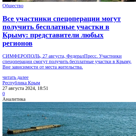
Общество
Все участники спецоперации могут
получить бесплатные участки в
Крыму: представители любых
регионов
СИМФЕРОПОЛЬ, 27 августа, ФедералПресс. Участники
спецоперации смогут получить бесплатные участки в Крыму.
Вне зависимости от места жительства.
читать далее
Республика Крым
27 августа 2024, 18:51
0
Аналитика