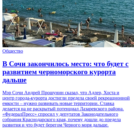
Общество
В Сочи закончилось место: что будет с
развитием черноморского курорта
дальше
Мэр Сочи Андрей Прошунин сказал, что Адлер, Хоста и
центр города-курорта достигли предела своей рекреационной
емкости – нужно развивать новые территории. Ставка
делается на не раскрытый потенциал Лазаревского района.
«ФедералПресс» спросил у депутатов Законодательного
собрания Краснодарского края, почему дошли до предела
развития и что будет берегом Черного моря дальше.