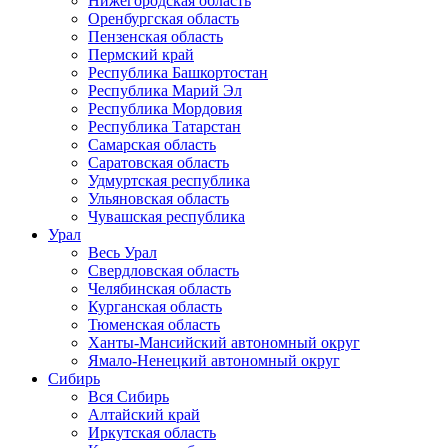
Нижегородская область
Оренбургская область
Пензенская область
Пермский край
Республика Башкортостан
Республика Марий Эл
Республика Мордовия
Республика Татарстан
Самарская область
Саратовская область
Удмуртская республика
Ульяновская область
Чувашская республика
Урал
Весь Урал
Свердловская область
Челябинская область
Курганская область
Тюменская область
Ханты-Мансийский автономный округ
Ямало-Ненецкий автономный округ
Сибирь
Вся Сибирь
Алтайский край
Иркутская область