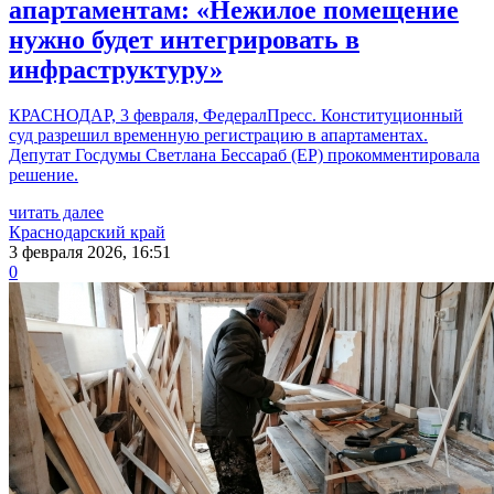
апартаментам: «Нежилое помещение
нужно будет интегрировать в
инфраструктуру»
КРАСНОДАР, 3 февраля, ФедералПресс. Конституционный
суд разрешил временную регистрацию в апартаментах.
Депутат Госдумы Светлана Бессараб (ЕР) прокомментировала
решение.
читать далее
Краснодарский край
3 февраля 2026, 16:51
0