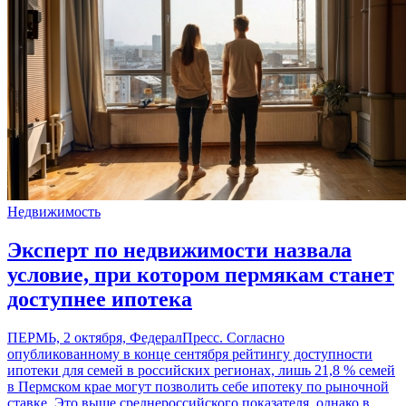
Недвижимость
Эксперт по недвижимости назвала
условие, при котором пермякам станет
доступнее ипотека
ПЕРМЬ, 2 октября, ФедералПресс. Согласно
опубликованному в конце сентября рейтингу доступности
ипотеки для семей в российских регионах, лишь 21,8 % семей
в Пермском крае могут позволить себе ипотеку по рыночной
ставке. Это выше среднероссийского показателя, однако в