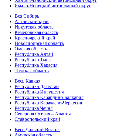
Ханты-Мансийский автономный округ
Ямало-Ненецкий автономный округ
Вся Сибирь
Алтайский край
Иркутская область
Кемеровская область
Красноярский край
Новосибирская область
Омская область
Республика Алтай
Республика Тыва
Республика Хакасия
Томская область
Весь Кавказ
Республика Дагестан
Республика Ингушетия
Республика Кабардино-Балкария
Республика Карачаево-Черкесия
Республика Чечня
Северная Осетия – Алания
Ставропольский край
Весь Дальний Восток
Амурская область