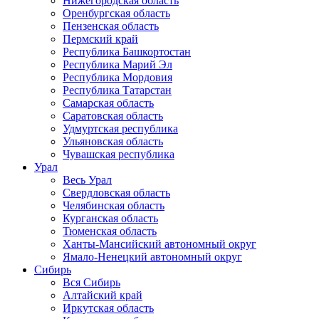
Нижегородская область
Оренбургская область
Пензенская область
Пермский край
Республика Башкортостан
Республика Марий Эл
Республика Мордовия
Республика Татарстан
Самарская область
Саратовская область
Удмуртская республика
Ульяновская область
Чувашская республика
Урал
Весь Урал
Свердловская область
Челябинская область
Курганская область
Тюменская область
Ханты-Мансийский автономный округ
Ямало-Ненецкий автономный округ
Сибирь
Вся Сибирь
Алтайский край
Иркутская область