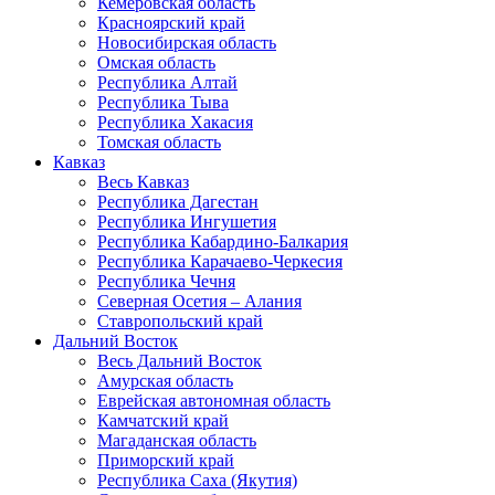
Кемеровская область
Красноярский край
Новосибирская область
Омская область
Республика Алтай
Республика Тыва
Республика Хакасия
Томская область
Кавказ
Весь Кавказ
Республика Дагестан
Республика Ингушетия
Республика Кабардино-Балкария
Республика Карачаево-Черкесия
Республика Чечня
Северная Осетия – Алания
Ставропольский край
Дальний Восток
Весь Дальний Восток
Амурская область
Еврейская автономная область
Камчатский край
Магаданская область
Приморский край
Республика Саха (Якутия)