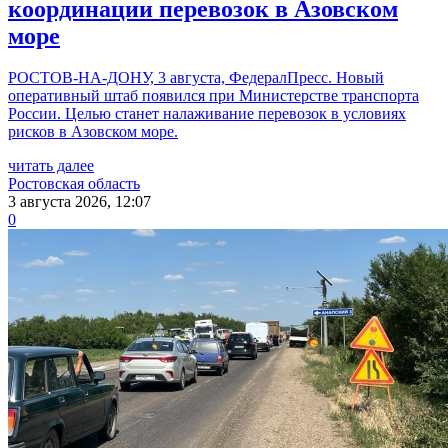
координации перевозок в Азовском
море
РОСТОВ-НА-ДОНУ, 3 августа, ФедералПресс. Новый
оперативный штаб появился при Министерстве транспорта
России. Целью станет налаживание перевозок в условиях
рисков в Азовском море.
читать далее
Ростовская область
3 августа 2026, 12:07
0