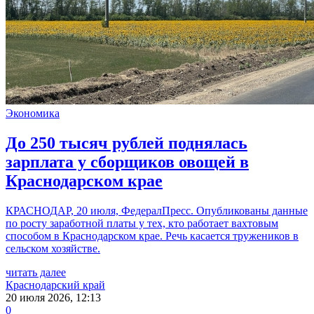
Экономика
До 250 тысяч рублей поднялась
зарплата у сборщиков овощей в
Краснодарском крае
КРАСНОДАР, 20 июля, ФедералПресс. Опубликованы данные
по росту заработной платы у тех, кто работает вахтовым
способом в Краснодарском крае. Речь касается тружеников в
сельском хозяйстве.
читать далее
Краснодарский край
20 июля 2026, 12:13
0