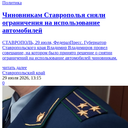
Политика
Чиновникам Ставрополья сняли
ограничения на использование
автомобилей
СТАВРОПОЛЬ, 29 июля, ФедералПресс. Губернатор
Ставропольского края Владимир Владимиров провел
совещание, на котором было принято решение о снятии
ограничений на использование автомобилей чиновникам.
читать далее
Ставропольский край
29 июля 2026, 13:15
0