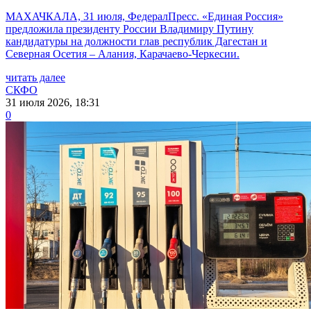
МАХАЧКАЛА, 31 июля, ФедералПресс. «Единая Россия»
предложила президенту России Владимиру Путину
кандидатуры на должности глав республик Дагестан и
Северная Осетия – Алания, Карачаево-Черкесии.
читать далее
СКФО
31 июля 2026, 18:31
0