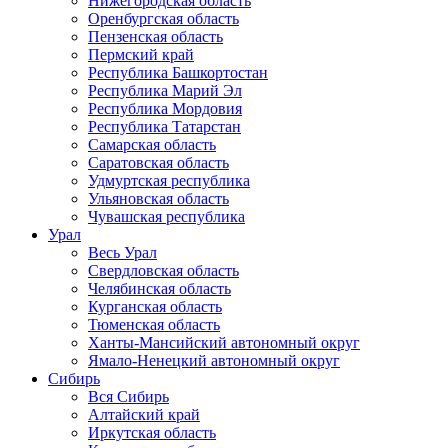
Нижегородская область
Оренбургская область
Пензенская область
Пермский край
Республика Башкортостан
Республика Марий Эл
Республика Мордовия
Республика Татарстан
Самарская область
Саратовская область
Удмуртская республика
Ульяновская область
Чувашская республика
Урал
Весь Урал
Свердловская область
Челябинская область
Курганская область
Тюменская область
Ханты-Мансийский автономный округ
Ямало-Ненецкий автономный округ
Сибирь
Вся Сибирь
Алтайский край
Иркутская область