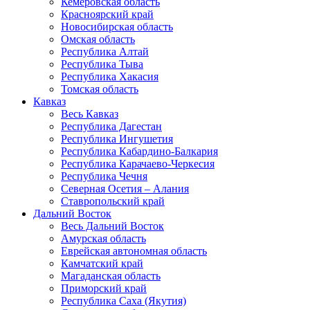
Кемеровская область
Красноярский край
Новосибирская область
Омская область
Республика Алтай
Республика Тыва
Республика Хакасия
Томская область
Кавказ
Весь Кавказ
Республика Дагестан
Республика Ингушетия
Республика Кабардино-Балкария
Республика Карачаево-Черкесия
Республика Чечня
Северная Осетия – Алания
Ставропольский край
Дальний Восток
Весь Дальний Восток
Амурская область
Еврейская автономная область
Камчатский край
Магаданская область
Приморский край
Республика Саха (Якутия)