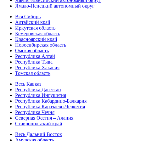
Ханты-Мансийский автономный округ
Ямало-Ненецкий автономный округ
Вся Сибирь
Алтайский край
Иркутская область
Кемеровская область
Красноярский край
Новосибирская область
Омская область
Республика Алтай
Республика Тыва
Республика Хакасия
Томская область
Весь Кавказ
Республика Дагестан
Республика Ингушетия
Республика Кабардино-Балкария
Республика Карачаево-Черкесия
Республика Чечня
Северная Осетия – Алания
Ставропольский край
Весь Дальний Восток
Амурская область