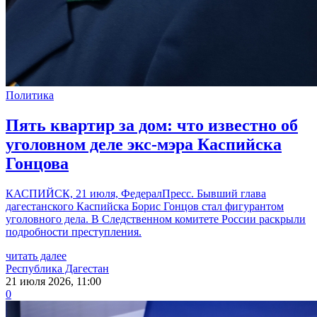
Политика
Пять квартир за дом: что известно об
уголовном деле экс-мэра Каспийска
Гонцова
КАСПИЙСК, 21 июля, ФедералПресс. Бывший глава
дагестанского Каспийска Борис Гонцов стал фигурантом
уголовного дела. В Следственном комитете России раскрыли
подробности преступления.
читать далее
Республика Дагестан
21 июля 2026, 11:00
0