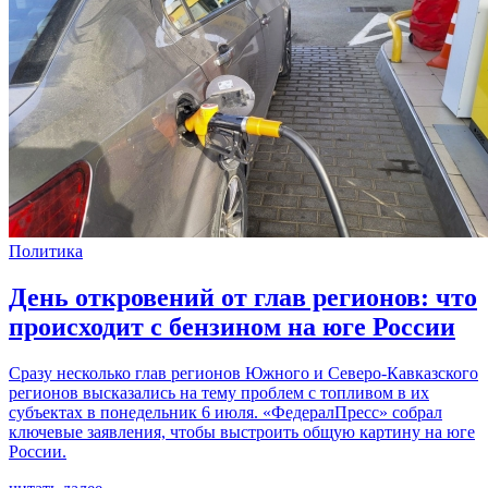
Политика
День откровений от глав регионов: что
происходит с бензином на юге России
Сразу несколько глав регионов Южного и Северо-Кавказского
регионов высказались на тему проблем с топливом в их
субъектах в понедельник 6 июля. «ФедералПресс» собрал
ключевые заявления, чтобы выстроить общую картину на юге
России.