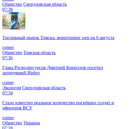
Общество
Свердловская область
07:38
Топливный рынок Томска: мониторинг цен на 6 августа
corner
Общество
Томская область
07:36
Глава Росводресурсов Дмитрий Кириллов посетил
затонувший Ирбит
corner
Экология
Свердловская область
07:34
Стало известно реальное количество погибших солдат и
офицеров ВСУ
corner
Общество
Украина
07:18