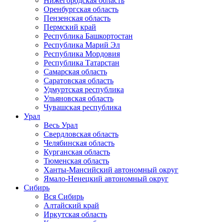
Нижегородская область
Оренбургская область
Пензенская область
Пермский край
Республика Башкортостан
Республика Марий Эл
Республика Мордовия
Республика Татарстан
Самарская область
Саратовская область
Удмуртская республика
Ульяновская область
Чувашская республика
Урал
Весь Урал
Свердловская область
Челябинская область
Курганская область
Тюменская область
Ханты-Мансийский автономный округ
Ямало-Ненецкий автономный округ
Сибирь
Вся Сибирь
Алтайский край
Иркутская область