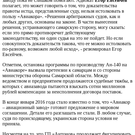
заводу пока не слишком помогают. Адвокат
Егор Евсейчев
полагает, это может говорить о том, что доказательства
правоты истца, представленные суду, нельзя истолковать в
пользу «Авиакора». «Решения арбитражных судов, как и
любых других, основаны на законе. В части вынесения
решения, устраивающего самарскую сторону, могу сказать:
если это прямо противоречит действующему
законодательству, ни один судья на это не пойдет. Но если
совокупность доказательств такова, что ее можно истолковать
по-разному, возможен любой исход», - резюмировал Егор
Евсейчев.
Отметим, остановка программы по производству Ан-140 на
«Авиакоре» вызвала претензии к самарцам и со стороны
министерства обороны Самарской области. Между
ведомством и предприятием продолжаются судебные тяжбы, в
которых с авиазавода пытаются взыскать сотни миллионов
рублей компенсации за неисполнения договора поставок.
В конце января 2016 года стало известно о том, что «Авиакор
– авиационный завод» готовит предложение о мировом
соглашении. Детали его разглашать не стали. В любом случае,
судя по происходящему, украинская сторона условия не
приняла.
Несмотря на то, что ГП «Антонов» продолжает фигурировать