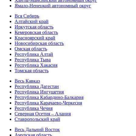
Ханты-Мансийский автономный округ
Ямало-Ненецкий автономный округ
Вся Сибирь
Алтайский край
Иркутская область
Кемеровская область
Красноярский край
Новосибирская область
Омская область
Республика Алтай
Республика Тыва
Республика Хакасия
Томская область
Весь Кавказ
Республика Дагестан
Республика Ингушетия
Республика Кабардино-Балкария
Республика Карачаево-Черкесия
Республика Чечня
Северная Осетия – Алания
Ставропольский край
Весь Дальний Восток
Амурская область