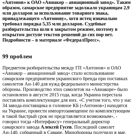
«Антонов» к ОАО «Авиакор – авиационный завод». Таким
образом, самарское предприятие задолжало украинцам 2,9
млн долларов за использование товарного знака,
принадлежащего «Антонову», хотя истец изначально
требовал порядка 5,35 млн долларов. Судебные
разбирательства шли в закрытом режиме, поэтому в
открытом доступе текстов решений до сих пор нет.
Подробности – в материале «ФедералПресс».
99 проблем
Предметом разбирательства между ГП «Антонов» и ОАО
«Авиакор – авиационный завод» стало использование
самарским предприятием украинского бренда при поставках
самолетов Ан-140 для нужд федерального министерства
обороны. Производство этих самолетов на «Авиакоре» было
остановлено в августе 2015 года, когда Украина перестала
поставлять комплектующие для них. «С учетом того, что у нас
34 завода-поставщика и головное КБ («Антонов») находятся
на Украине, провести импортозамещение по комплектующим
в такой быстрый срок не представляется возможным», -
говорил тогда «Интерфаксу» генеральный директор
самарского завода
Алексей Гусев
. Последний самолет
Ан-140, собранный в Самаре, Минобороны получило в мае.