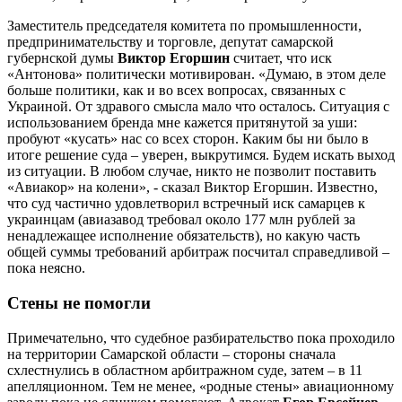
Заместитель председателя комитета по промышленности,
предпринимательству и торговле, депутат самарской
губернской думы
Виктор Егоршин
считает, что иск
«Антонова» политически мотивирован. «Думаю, в этом деле
больше политики, как и во всех вопросах, связанных с
Украиной. От здравого смысла мало что осталось. Ситуация с
использованием бренда мне кажется притянутой за уши:
пробуют «кусать» нас со всех сторон. Каким бы ни было в
итоге решение суда – уверен, выкрутимся. Будем искать выход
из ситуации. В любом случае, никто не позволит поставить
«Авиакор» на колени», - сказал Виктор Егоршин. Известно,
что суд частично удовлетворил встречный иск самарцев к
украинцам (авиазавод требовал около 177 млн рублей за
ненадлежащее исполнение обязательств), но какую часть
общей суммы требований арбитраж посчитал справедливой –
пока неясно.
Стены не помогли
Примечательно, что судебное разбирательство пока проходило
на территории Самарской области – стороны сначала
схлестнулись в областном арбитражном суде, затем – в 11
апелляционном. Тем не менее, «родные стены» авиационному