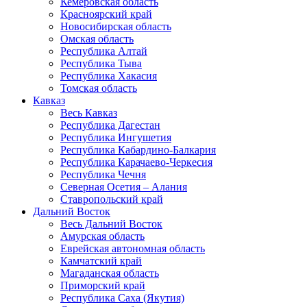
Кемеровская область
Красноярский край
Новосибирская область
Омская область
Республика Алтай
Республика Тыва
Республика Хакасия
Томская область
Кавказ
Весь Кавказ
Республика Дагестан
Республика Ингушетия
Республика Кабардино-Балкария
Республика Карачаево-Черкесия
Республика Чечня
Северная Осетия – Алания
Ставропольский край
Дальний Восток
Весь Дальний Восток
Амурская область
Еврейская автономная область
Камчатский край
Магаданская область
Приморский край
Республика Саха (Якутия)