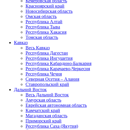
Кемеровская область
Красноярский край
Новосибирская область
Омская область
Республика Алтай
Республика Тыва
Республика Хакасия
Томская область
Кавказ
Весь Кавказ
Республика Дагестан
Республика Ингушетия
Республика Кабардино-Балкария
Республика Карачаево-Черкесия
Республика Чечня
Северная Осетия – Алания
Ставропольский край
Дальний Восток
Весь Дальний Восток
Амурская область
Еврейская автономная область
Камчатский край
Магаданская область
Приморский край
Республика Саха (Якутия)