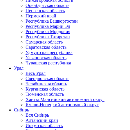
Нижегородская область
Оренбургская область
Пензенская область
Пермский край
Республика Башкортостан
Республика Марий Эл
Республика Мордовия
Республика Татарстан
Самарская область
Саратовская область
Удмуртская республика
Ульяновская область
Чувашская республика
Урал
Весь Урал
Свердловская область
Челябинская область
Курганская область
Тюменская область
Ханты-Мансийский автономный округ
Ямало-Ненецкий автономный округ
Сибирь
Вся Сибирь
Алтайский край
Иркутская область