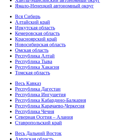
Ханты-Мансийский автономный округ
Ямало-Ненецкий автономный округ
Вся Сибирь
Алтайский край
Иркутская область
Кемеровская область
Красноярский край
Новосибирская область
Омская область
Республика Алтай
Республика Тыва
Республика Хакасия
Томская область
Весь Кавказ
Республика Дагестан
Республика Ингушетия
Республика Кабардино-Балкария
Республика Карачаево-Черкесия
Республика Чечня
Северная Осетия – Алания
Ставропольский край
Весь Дальний Восток
Амурская область