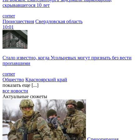
скрывавшегося 10 лет
corner
Происшествия
Свердловская область
10:01
Стало известно, когда Усольцевых могут признать без вести
пропавшими
corner
Общество
Красноярский край
показать еще [...]
все новости
Актуальные сюжеты
Спецоперация