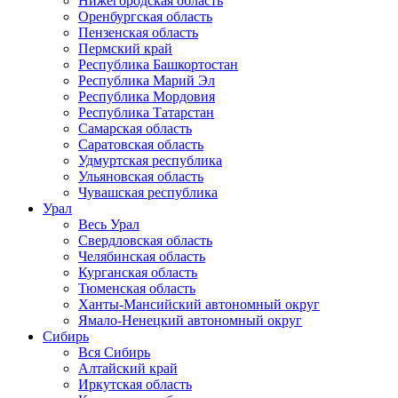
Нижегородская область
Оренбургская область
Пензенская область
Пермский край
Республика Башкортостан
Республика Марий Эл
Республика Мордовия
Республика Татарстан
Самарская область
Саратовская область
Удмуртская республика
Ульяновская область
Чувашская республика
Урал
Весь Урал
Свердловская область
Челябинская область
Курганская область
Тюменская область
Ханты-Мансийский автономный округ
Ямало-Ненецкий автономный округ
Сибирь
Вся Сибирь
Алтайский край
Иркутская область