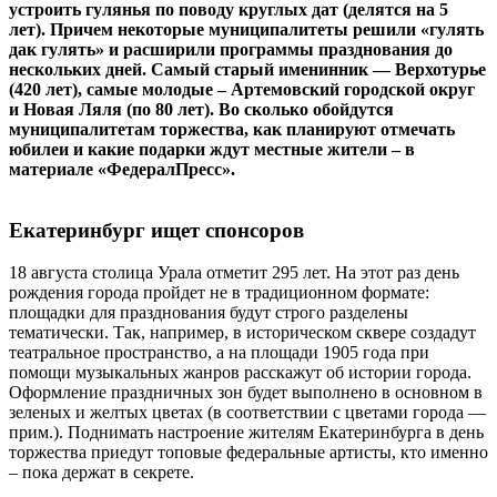
устроить гулянья по поводу круглых дат (делятся на 5
лет). Причем некоторые муниципалитеты решили «гулять
дак гулять» и расширили программы празднования до
нескольких дней. Самый старый именинник — Верхотурье
(420 лет), самые молодые – Артемовский городской округ
и Новая Ляля (по 80 лет). Во сколько обойдутся
муниципалитетам торжества, как планируют отмечать
юбилеи и какие подарки ждут местные жители – в
материале «ФедералПресс».
Екатеринбург ищет спонсоров
18 августа столица Урала отметит 295 лет. На этот раз день
рождения города пройдет не в традиционном формате:
площадки для празднования будут строго разделены
тематически. Так, например, в историческом сквере создадут
театральное пространство, а на площади 1905 года при
помощи музыкальных жанров расскажут об истории города.
Оформление праздничных зон будет выполнено в основном в
зеленых и желтых цветах (в соответствии с цветами города —
прим.). Поднимать настроение жителям Екатеринбурга в день
торжества приедут топовые федеральные артисты, кто именно
– пока держат в секрете.