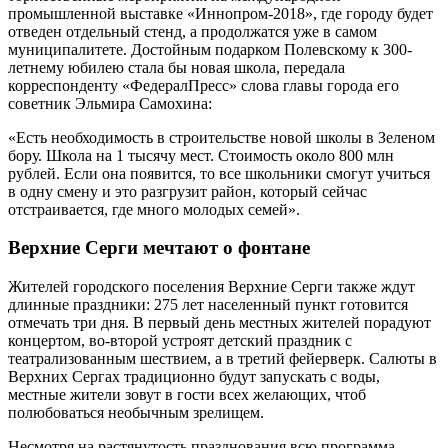
промышленной выставке «Иннопром-2018», где городу будет
отведен отдельный стенд, а продолжатся уже в самом
муниципалитете. Достойным подарком Полевскому к 300-
летнему юбилею стала бы новая школа, передала
корреспонденту «ФедералПресс» слова главы города его
советник Эльмира Самохина:
«Есть необходимость в строительстве новой школы в Зеленом
бору. Школа на 1 тысячу мест. Стоимость около 800 млн
рублей. Если она появится, то все школьники смогут учиться
в одну смену и это разгрузит район, который сейчас
отстраивается, где много молодых семей».
Верхние Серги мечтают о фонтане
Жителей городского поселения Верхние Серги также ждут
длинные праздники: 275 лет населенный пункт готовится
отмечать три дня. В первый день местных жителей порадуют
концертом, во-второй устроят детский праздник с
театрализованным шествием, а в третий фейерверк. Салюты в
Верхних Сергах традиционно будут запускать с воды,
местные жители зовут в гости всех желающих, чтоб
полюбоваться необычным зрелищем.
Несмотря на растянутость празднования всю программа