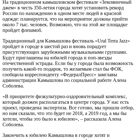
На традиционном камышловском фестивале «Земляничный
джем» в честь 350-летия города хотят установить рекорд
России по нахождению в одном месте людей в красной
одежде: планируется, что на мероприятие должны прийти
около 7 тыс. человек. Возможно, что на этой же площадке
пройдет флешмоб.
Традиционный для Камышлова фестиваль «Ural Terra Jazz»
пройдет в городе в шестой раз и вновь порадует
присутствующих зарубежными музыкальными группами.
Будут приглашены на юбилей города и поп-звезды
отечественной эстрады. Если бы у города была возможность
получить какой-то подарок, то желаемым стал бы ФОК,
сообщила корреспонденту «ФедералПресс» замглавы
администрации Камышлова по социальной работе Алена
Соболева.
«В приоритете физкультурно-оздоровительный комплекс,
который должен располагаться в центре города. У нас есть
проект, проведена экспертиза. Все готово, мы прошли отбор,
но нам сказали, что это будет не 2018, а 2019 год, а мы бы
хотели, чтобы это было к юбилею», – рассказала Алена
Соболева.
Закончить к юбилею Камышлова в городе хотят и