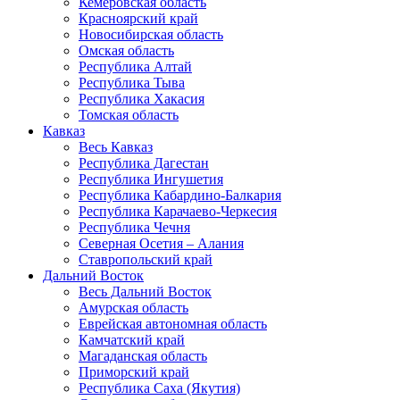
Кемеровская область
Красноярский край
Новосибирская область
Омская область
Республика Алтай
Республика Тыва
Республика Хакасия
Томская область
Кавказ
Весь Кавказ
Республика Дагестан
Республика Ингушетия
Республика Кабардино-Балкария
Республика Карачаево-Черкесия
Республика Чечня
Северная Осетия – Алания
Ставропольский край
Дальний Восток
Весь Дальний Восток
Амурская область
Еврейская автономная область
Камчатский край
Магаданская область
Приморский край
Республика Саха (Якутия)