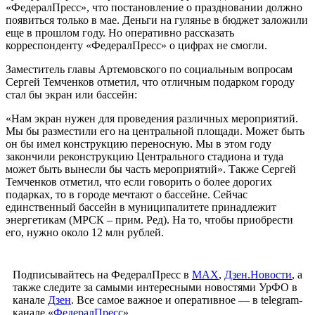
«ФедералПресс», что постановление о праздновании должно
появиться только в мае. Деньги на гулянье в бюджет заложили
еще в прошлом году. Но оперативно рассказать
корреспонденту «ФедералПресс» о цифрах не смогли.
Заместитель главы Артемовского по социальным вопросам
Сергей Темченков отметил, что отличным подарком городу
стал бы экран или бассейн:
«Нам экран нужен для проведения различных мероприятий.
Мы бы разместили его на центральной площади. Может быть
он бы имел конструкцию переносную. Мы в этом году
закончили реконструкцию Центрального стадиона и туда
может быть вынесли бы часть мероприятий». Также Сергей
Темченков отметил, что если говорить о более дорогих
подарках, то в городе мечтают о бассейне. Сейчас
единственный бассейн в муниципалитете принадлежит
энергетикам (МРСК – прим. Ред). На то, чтобы приобрести
его, нужно около 12 млн рублей.
Подписывайтесь на ФедералПресс в
МАХ
,
Дзен.Новости
, а
также следите за самыми интересными новостями УрФО в
канале
Дзен
. Все самое важное и оперативное — в telegram-
канале «
ФедералПресс
».