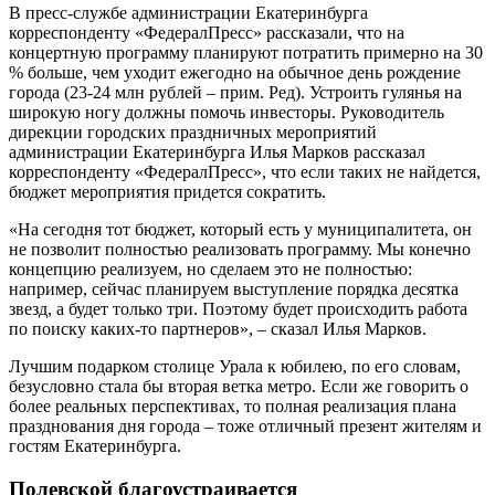
В пресс-службе администрации Екатеринбурга
корреспонденту «ФедералПресс» рассказали, что на
концертную программу планируют потратить примерно на 30
% больше, чем уходит ежегодно на обычное день рождение
города (23-24 млн рублей – прим. Ред). Устроить гулянья на
широкую ногу должны помочь инвесторы. Руководитель
дирекции городских праздничных мероприятий
администрации Екатеринбурга Илья Марков рассказал
корреспонденту «ФедералПресс», что если таких не найдется,
бюджет мероприятия придется сократить.
«На сегодня тот бюджет, который есть у муниципалитета, он
не позволит полностью реализовать программу. Мы конечно
концепцию реализуем, но сделаем это не полностью:
например, сейчас планируем выступление порядка десятка
звезд, а будет только три. Поэтому будет происходить работа
по поиску каких-то партнеров», – сказал Илья Марков.
Лучшим подарком столице Урала к юбилею, по его словам,
безусловно стала бы вторая ветка метро. Если же говорить о
более реальных перспективах, то полная реализация плана
празднования дня города – тоже отличный презент жителям и
гостям Екатеринбурга.
Полевской благоустраивается