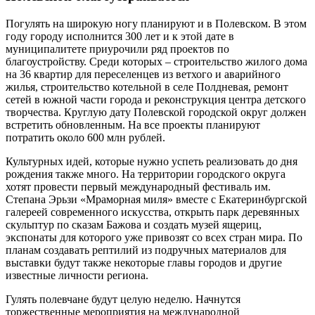
Погулять на широкую ногу планируют и в Полевском. В этом
году городу исполнится 300 лет и к этой дате в
муниципалитете приурочили ряд проектов по
благоустройству. Среди которых – строительство жилого дома
на 36 квартир для переселенцев из ветхого и аварийного
жилья, строительство котельной в селе Полдневая, ремонт
сетей в южной части города и реконструкция центра детского
творчества. Круглую дату Полевской городской округ должен
встретить обновленным. На все проекты планируют
потратить около 600 млн рублей.
Культурных идей, которые нужно успеть реализовать до дня
рождения также много. На территории городского округа
хотят провести первый международный фестиваль им.
Степана Эрьзи «Мраморная миля» вместе с Екатеринбургской
галереей современного искусства, открыть парк деревянных
скульптур по сказам Бажова и создать музей ящериц,
экспонаты для которого уже привозят со всех стран мира. По
планам создавать рептилий из подручных материалов для
выставки будут также некоторые главы городов и другие
известные личности региона.
Гулять полевчане будут целую неделю. Начнутся
торжественные мероприятия на международной