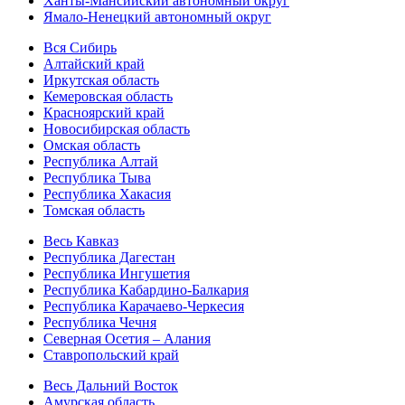
Ханты-Мансийский автономный округ
Ямало-Ненецкий автономный округ
Вся Сибирь
Алтайский край
Иркутская область
Кемеровская область
Красноярский край
Новосибирская область
Омская область
Республика Алтай
Республика Тыва
Республика Хакасия
Томская область
Весь Кавказ
Республика Дагестан
Республика Ингушетия
Республика Кабардино-Балкария
Республика Карачаево-Черкесия
Республика Чечня
Северная Осетия – Алания
Ставропольский край
Весь Дальний Восток
Амурская область