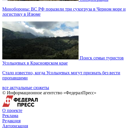
Минобороны: ВС РФ поразили три сухогруза в Черном море и
логистику в Изюме
Поиск семьи туристов
Усольцевых в Красноярском крае
Стало известно, когда Усольцевых могут признать без вести
пропавшими
все актуальные сюжеты
© Информационное агентство «ФедералПресс»
О проекте
Реклама
Редакция
Авторизация