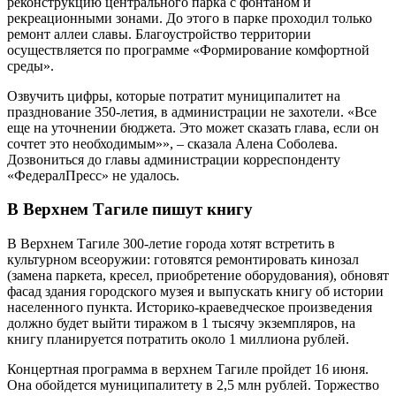
реконструкцию центрального парка с фонтаном и
рекреационными зонами. До этого в парке проходил только
ремонт аллеи славы. Благоустройство территории
осуществляется по программе «Формирование комфортной
среды».
Озвучить цифры, которые потратит муниципалитет на
празднование 350-летия, в администрации не захотели. «Все
еще на уточнении бюджета. Это может сказать глава, если он
сочтет это необходимым»», – сказала Алена Соболева.
Дозвониться до главы администрации корреспонденту
«ФедералПресс» не удалось.
В Верхнем Тагиле пишут книгу
В Верхнем Тагиле 300-летие города хотят встретить в
культурном всеоружии: готовятся ремонтировать кинозал
(замена паркета, кресел, приобретение оборудования), обновят
фасад здания городского музея и выпускать книгу об истории
населенного пункта. Историко-краеведческое произведения
должно будет выйти тиражом в 1 тысячу экземпляров, на
книгу планируется потратить около 1 миллиона рублей.
Концертная программа в верхнем Тагиле пройдет 16 июня.
Она обойдется муниципалитету в 2,5 млн рублей. Торжество