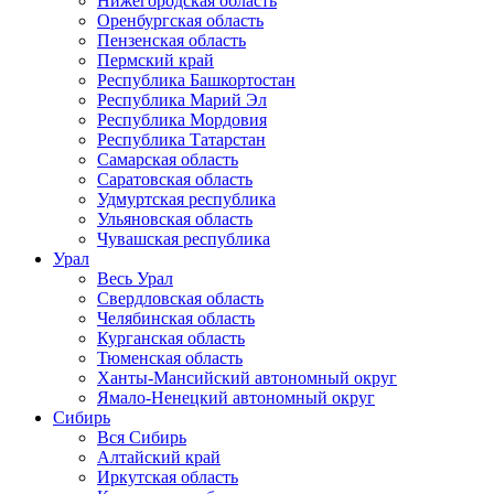
Нижегородская область
Оренбургская область
Пензенская область
Пермский край
Республика Башкортостан
Республика Марий Эл
Республика Мордовия
Республика Татарстан
Самарская область
Саратовская область
Удмуртская республика
Ульяновская область
Чувашская республика
Урал
Весь Урал
Свердловская область
Челябинская область
Курганская область
Тюменская область
Ханты-Мансийский автономный округ
Ямало-Ненецкий автономный округ
Сибирь
Вся Сибирь
Алтайский край
Иркутская область