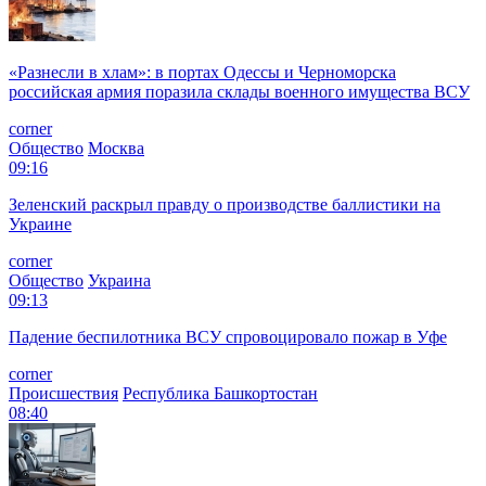
«Разнесли в хлам»: в портах Одессы и Черноморска
российская армия поразила склады военного имущества ВСУ
corner
Общество
Москва
09:16
Зеленский раскрыл правду о производстве баллистики на
Украине
corner
Общество
Украина
09:13
Падение беспилотника ВСУ спровоцировало пожар в Уфе
corner
Происшествия
Республика Башкортостан
08:40