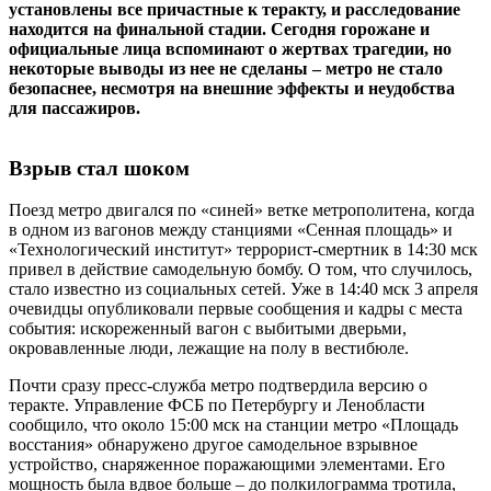
установлены все причастные к теракту, и расследование
находится на финальной стадии. Сегодня горожане и
официальные лица вспоминают о жертвах трагедии, но
некоторые выводы из нее не сделаны – метро не стало
безопаснее, несмотря на внешние эффекты и неудобства
для пассажиров.
Взрыв стал шоком
Поезд метро двигался по «синей» ветке метрополитена, когда
в одном из вагонов между станциями «Сенная площадь» и
«Технологический институт» террорист-смертник в 14:30 мск
привел в действие самодельную бомбу. О том, что случилось,
стало известно из социальных сетей. Уже в 14:40 мск 3 апреля
очевидцы опубликовали первые сообщения и кадры с места
события: искореженный вагон с выбитыми дверьми,
окровавленные люди, лежащие на полу в вестибюле.
Почти сразу пресс-служба метро подтвердила версию о
теракте. Управление ФСБ по Петербургу и Ленобласти
сообщило, что около 15:00 мск на станции метро «Площадь
восстания» обнаружено другое самодельное взрывное
устройство, снаряженное поражающими элементами. Его
мощность была вдвое больше – до полкилограмма тротила,