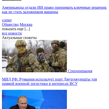
Американцы отдали ИИ право принимать ключевые решения:
как не стать заложником машины
corner
Общество
Москва
показать еще [...]
все новости
Актуальные сюжеты
Спецоперация
МИД РФ: Румыния использует порт Джурджулешты для
прямой военной логистики в интересах ВСУ