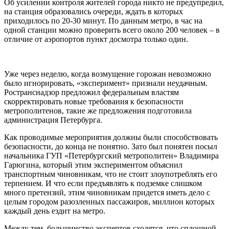
Об усилении контроля жителей города никто не предупредил,
на станция образовались очереди, ждать в которых
приходилось по 20-30 минут. По данным метро, в час на
одной станции можно проверить всего около 200 человек – в
отличие от аэропортов пункт досмотра только один.
Уже через неделю, когда возмущение горожан невозможно
было игнорировать, «эксперимент» признали неудачным.
Ространснадзор предложил федеральным властям
скорректировать новые требования к безопасности
метрополитенов, такие же предложения подготовила
администрация Петербурга.
Как проводимые мероприятия должны были способствовать
безопасности, до конца не понятно. Зато был понятен посыл
начальника ГУП «Петербургский метрополитен» Владимира
Гарюгина, который этим экспериментом объяснил
транспортным чиновникам, что не стоит злоупотреблять его
терпением. И что если предъявлять к подземке слишком
много претензий, этим чиновникам придется иметь дело с
целым городом разозленных пассажиров, миллион которых
каждый день ездит на метро.
Между тем, большинство экспертов сходятся, что сплошной