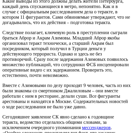
Какие выводы из этого должны делать жители Петербурга,
каждый день спускающиеся в метро, непонятно. Как и в
случае с официальным расследованием дела о теракте, в
котором 11 фигурантов. Сами обвиняемые утверждают, что не
догадывались, что их действия – подготовка теракта.
Следствие полагает, ключевую роль в преступлении сыграли
браться Аброр и Акрам Азимовы. Младший Аброр якобы
организовал теракт технически, а старший Акрам был
посредником, который получил в Турции деньги у
действующего террориста. Однако и здесь не без
противоречий. Сразу после задержания Азимовых появилось
множество публикаций, что сотрудники ФСБ инсценировали
оперативные видео с их задержанием. Проверить это,
естественно, почти невозможно.
Вместе с Азимовыми по делу проходят 9 человек, часть из них
были знакомы со смертником Джалиловым – они вместе
работали с ним в ресторане, делали суши. Все фигуранты
арестованы и находятся в Москве. Содержательных новостей
о ходе расследования не было уже давно.
Сегодняшнее заявление СК явно сделано к годовщине
теракта, ведомство отделалось общими словами, за
исключением очередного упоминания
мессенджеров
.
«Особую сложность представлял тот факт, что заказчик,