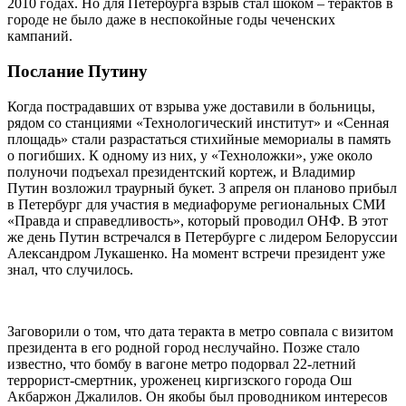
2010 годах. Но для Петербурга взрыв стал шоком – терактов в
городе не было даже в неспокойные годы чеченских
кампаний.
Послание Путину
Когда пострадавших от взрыва уже доставили в больницы,
рядом со станциями «Технологический институт» и «Сенная
площадь» стали разрастаться стихийные мемориалы в память
о погибших. К одному из них, у «Техноложки», уже около
полуночи подъехал президентский кортеж, и Владимир
Путин возложил траурный букет. 3 апреля он планово прибыл
в Петербург для участия в медиафоруме региональных СМИ
«Правда и справедливость», который проводил ОНФ. В этот
же день Путин встречался в Петербурге с лидером Белоруссии
Александром Лукашенко. На момент встречи президент уже
знал, что случилось.
Заговорили о том, что дата теракта в метро совпала с визитом
президента в его родной город неслучайно. Позже стало
известно, что бомбу в вагоне метро подорвал 22-летний
террорист-смертник, уроженец киргизского города Ош
Акбаржон Джалилов. Он якобы был проводником интересов