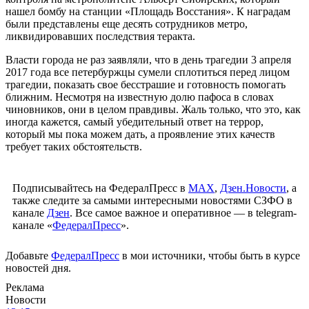
нашел бомбу на станции «Площадь Восстания». К наградам
были представлены еще десять сотрудников метро,
ликвидировавших последствия теракта.
Власти города не раз заявляли, что в день трагедии 3 апреля
2017 года все петербуржцы сумели сплотиться перед лицом
трагедии, показать свое бесстрашие и готовность помогать
ближним. Несмотря на известную долю пафоса в словах
чиновников, они в целом правдивы. Жаль только, что это, как
иногда кажется, самый убедительный ответ на террор,
который мы пока можем дать, а проявление этих качеств
требует таких обстоятельств.
Подписывайтесь на ФедералПресс в
МАХ
,
Дзен.Новости
, а
также следите за самыми интересными новостями СЗФО в
канале
Дзен
. Все самое важное и оперативное — в telegram-
канале «
ФедералПресс
».
Добавьте
ФедералПресс
в мои источники, чтобы быть в курсе
новостей дня.
Реклама
Новости