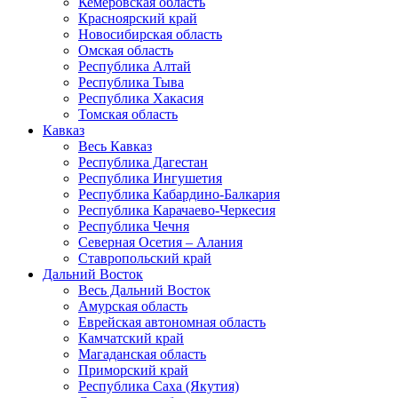
Кемеровская область
Красноярский край
Новосибирская область
Омская область
Республика Алтай
Республика Тыва
Республика Хакасия
Томская область
Кавказ
Весь Кавказ
Республика Дагестан
Республика Ингушетия
Республика Кабардино-Балкария
Республика Карачаево-Черкесия
Республика Чечня
Северная Осетия – Алания
Ставропольский край
Дальний Восток
Весь Дальний Восток
Амурская область
Еврейская автономная область
Камчатский край
Магаданская область
Приморский край
Республика Саха (Якутия)