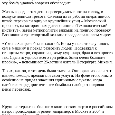
эту бомбу удалось вовремя обезвредить.
Жизнь города в тот день перевернулась с ног на голову, в
воздухе повисла тревога. Сначала из-за работы оперативного
штаба перекрыли одну из крупнейших улиц – Московский
проспект, на котором находится станция «Технологический
институт», затем метрополитен закрыли на полную проверку.
Возникший транспортный коллапс преодолевали всем миром.
«У меня 3 апреля был выходной. Когда узнал, что случилось,
сел в машину и поехал развозить людей. Подъезжал к
станциям метро, спрашивал, кому куда надо, брал и вез просто
так. Сделать удалось всего три рейса: были очень большие
пробки», – вспоминает 25-летний житель Петербурга Михаил.
Таких, как он, в тот день были тысячи. Они организовали чат
взаимопомощи, предлагали свои услуги. На фоне этого никто
особенно не придал значения единичным случаям, когда
наиболее «предприимчивые» бомбилы наоборот подняли
цены перевозок.
Крупные теракты с большим количеством жертв в российском
метро происходили и ранее, например, в Москве в 2004 и