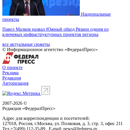
Национальные
проекты
Павел Малков назвал Южный обход Рязани одним из
ключевых инфраструктурных проектов региона
все актуальные сюжеты
© Информационное агентство «ФедералПресс»
О проекте
Реклама
Редакция
Авторизация
2007-2026 ©
Редакция «
ФедералПресс
»
Адрес для корреспонденции и посетителей:
127018
, Россия, г.
Москва
,
ул. Полковая, д. 3, стр. 3
, офис 211
Тел.
+7(499) 112-35-89
E-mail:
news@fedpress.ru