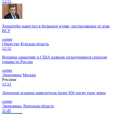
12:15
Хинштейн навестил в больнице курян, пострадавших от атак
ВСУ
corner
Общество
Курская область
12:12
Вопреки санкциям: в США назвали пользующиеся спросом
товары из России
corner
Экономика
Москва
Реклама
12:12
Липецкие аграрии намолотили более 850 тысяч тонн зерна
corner
Экономика
Липецкая область
11:45