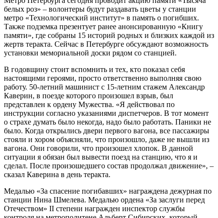
Метро Петербурга сегодня проводит акцию памяти «Тысяча
белых роз» – волонтеры будут раздавать цветы у станции
метро «Технологический институт» в память о погибших.
Также подземка презентует ранее анонсированную «Книгу
памяти», где собраны 15 историй родных и близких каждой из
жертв теракта. Сейчас в Петербурге обсуждают возможность
установки мемориальной доски рядом со станцией.
В годовщину стоит вспомнить и тех, кто показал себя
настоящими героями, просто ответственно выполняя свою
работу. 50-летний машинист с 15-летним стажем Александр
Каверин, в поезде которого произошел взрыв, был
представлен к ордену Мужества. «Я действовал по
инструкции согласно указаниями диспетчеров. В тот момент
о страхе думать было некогда, надо было работать. Паники не
было. Когда открылись двери первого вагона, все пассажиры
стояли и хором объясняли, что произошло, даже не вышли из
вагона. Они говорили, что произошел хлопок. В данной
ситуации я обязан был вывести поезд на станцию, что я и
сделал. После произошедшего состав продолжал движение», –
сказал Каверина в день теракта.
Медалью «За спасение погибавших» награждена дежурная по
станции Нина Шмелева. Медалью ордена «За заслуги перед
Отечеством» II степени награжден инспектор службы
контроля на метрополитене Альберт Сибирских, который