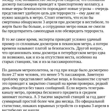
досмотр пассажиров приведет к транспортному коллапсу, а
новые меры безопасности порождают новые угрозы – очередь
представляет удобную цель для террориста – ему даже не
нужно заходить в метро. Стоит отметить, что если бы
смертника обнаружили 3 апреля при досмотре в вестибюле, то
жертв было бы больше, а сотрудники метро никак не смогли
бы предотвратить самоподрыв или обезвредить террориста.
В то же самое время, эксперты приводят условно удачный
пример со сплошным досмотром в пекинском метро, а потери
времени называют платой за безопасность. Другой вопрос,
что организовать зоны досмотра в петербургском метро едва
ли возможно, как и из-за отсутствия места, особенно на
старых станциях, так и из-за пассажиропотока.
По данным метрополитена, за год при входе было досмотрено
более 27 млн человек, это менее 5 % пассажиров. Заметную
проблему представляют забытые вещи, в большинстве случает
это приводит к закрытию станций на время проверки, редкий
день обходится без таких сообщений. Если верить телеграм-
каналу метро, проверка бесхозного предмета в среднем
занимает полчаса. А 3 тысячи закрытий станций за год дают
суммарный простой более чем два месяца. По официальной
статистике, никаких взрывных устройств со взрыва 3 апреля в
вестибюлях не нашли.