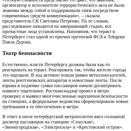
организатор и исполнители террористического акта не были
знакомы между собой и поддерживали связь посредством
современных средств коммуникации», – сказала
представитель СК Светлана Петренко. По ее словам,
расследование находится на завершающей стадии, все
причастные лица установлены. Напомним, что теракт в
Петербурге стал одной из причин претензий ФСБ к Telegram
Павла Дурова.
Театр безопасности
Естественно, власти Петербурга должны были как-то
реагировать на теракт. Реагировать так, чтобы жители города
это ощущали. В ход активно пошли рамки металлоискателей,
ленты рентгеновских аппаратов и новостные ленты. После
взрыва в подземке сумки пассажиров начали досматривать
намного тщательнее. Ростнанснадзор провел в метро
проверку и выявил многочисленные нарушения безопасности
на станциях, а федеральные ведомства сформулировали новые
требования к ее обеспечению в метро.
В ответ в июле петербургский метрополитен ввел сплошной
досмотр пассажиров на станциях «Спасская»,
«Звенигородская», «Электросила» и «Крестовский остров».