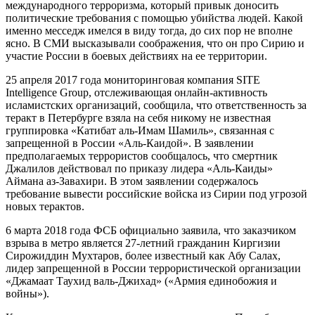
международного терроризма, который привык доносить
политические требования с помощью убийства людей. Какой
именно месседж имелся в виду тогда, до сих пор не вполне
ясно. В СМИ высказывали соображения, что он про Сирию и
участие России в боевых действиях на ее территории.
25 апреля 2017 года мониторинговая компания SITE
Intelligence Group, отслеживающая онлайн-активность
исламистских организаций, сообщила, что ответственность за
теракт в Петербурге взяла на себя никому не известная
группировка «Катибат аль-Имам Шамиль», связанная с
запрещенной в России «Аль-Каидой». В заявлении
предполагаемых террористов сообщалось, что смертник
Джалилов действовал по приказу лидера «Аль-Каиды»
Аймана аз-Завахири. В этом заявлении содержалось
требование вывести российские войска из Сирии под угрозой
новых терактов.
6 марта 2018 года ФСБ официально заявила, что заказчиком
взрыва в метро является 27-летний гражданин Киргизии
Сирожиддин Мухтаров, более известный как Абу Салах,
лидер запрещенной в России террористической организации
«Джамаат Таухид валь-Джихад» («Армия единобожия и
войны»).