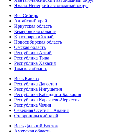
Ханты-Мансийский автономный округ
Ямало-Ненецкий автономный округ
Вся Сибирь
Алтайский край
Иркутская область
Кемеровская область
Красноярский край
Новосибирская область
Омская область
Республика Алтай
Республика Тыва
Республика Хакасия
Томская область
Весь Кавказ
Республика Дагестан
Республика Ингушетия
Республика Кабардино-Балкария
Республика Карачаево-Черкесия
Республика Чечня
Северная Осетия – Алания
Ставропольский край
Весь Дальний Восток
Амурская область