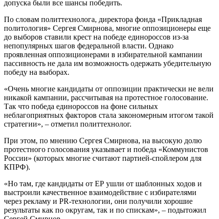
допуска были все шансы победить.
По словам политтехнолога, директора фонда «Прикладная
политология» Сергея Смирнова, многие оппозиционеры еще
до выборов ставили крест на победе единороссов из-за
непопулярных шагов федеральной власти. Однако
проявленная оппозиционерами в избирательной кампании
пассивность не дала им возможность одержать убедительную
победу на выборах.
«Очень многие кандидаты от оппозиции практически не вели
никакой кампании, рассчитывая на протестное голосование.
Так что победа единороссов на фоне сильных
неблагоприятных факторов стала закономерным итогом такой
стратегии», – отметил политтехнолог.
При этом, по мнению Сергея Смирнова, на высокую долю
протестного голосования указывает и победа «Коммунистов
России» (которых многие считают партией-спойлером для
КПРФ).
«Но там, где кандидаты от ЕР ушли от шаблонных ходов и
выстроили качественное взаимодействие с избирателями
через рекламу и PR-технологии, они получили хорошие
результаты как по округам, так и по спискам», – подытожил
Сергей Смирнов.