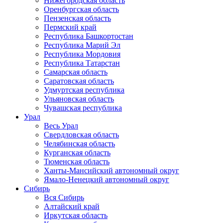
Нижегородская область
Оренбургская область
Пензенская область
Пермский край
Республика Башкортостан
Республика Марий Эл
Республика Мордовия
Республика Татарстан
Самарская область
Саратовская область
Удмуртская республика
Ульяновская область
Чувашская республика
Урал
Весь Урал
Свердловская область
Челябинская область
Курганская область
Тюменская область
Ханты-Мансийский автономный округ
Ямало-Ненецкий автономный округ
Сибирь
Вся Сибирь
Алтайский край
Иркутская область