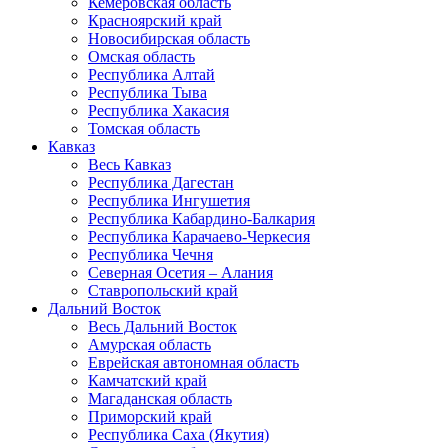
Кемеровская область
Красноярский край
Новосибирская область
Омская область
Республика Алтай
Республика Тыва
Республика Хакасия
Томская область
Кавказ
Весь Кавказ
Республика Дагестан
Республика Ингушетия
Республика Кабардино-Балкария
Республика Карачаево-Черкесия
Республика Чечня
Северная Осетия – Алания
Ставропольский край
Дальний Восток
Весь Дальний Восток
Амурская область
Еврейская автономная область
Камчатский край
Магаданская область
Приморский край
Республика Саха (Якутия)