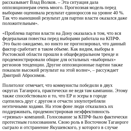
рассказывает Влад Волков. – Эта ситуация дала
оппозиционерам очень много. Прогнозная модель перед
выборами оценивала результат единороссов на уровне 40 %.
Так что нынешний результат для партии власти оказался даже
положительным».
«Проблема партии власти на Дону оказалась в том, что вся
федеральная повестка перед выборами работала на КПРФ.
Это было ожидаемо, но никто не прогнозировал, что данный
фактор сработает в таком объеме. Как видим, выборы в
Ростовской области прошли в общефедеральном тренде и
продемонстрировали общие для остальных «выборных»
регионов тенденции. Другие оппозиционные партии также
показали высокий результат на этой волне», – рассуждает
Дмитрий Абросимов.
Политолог отмечает, что коммунисты победили в двух
округах Таганрога, практически не ведя там кампании. Этому
также способствовало и то, что ЕР и эсеры в городе
сцепились друг с другом и отчасти злоупотребляли
неэтичными ходами. На этом фоне люди отказались их
поддерживать, продемонстрировав неэффективность
«грязных» компаний. Голосование за КПРФ было фактически
протестным голосованием. Свою роль в Восточном Таганроге
сыграло и отстранение Якушевского, у которого в случае