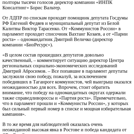
полторы тысячи голосов директор компании «ИНПК
Консалтинг» Борис Вальтер.
От ЛДПР по спискам проходят помощник депутата Госдумы
РФ Евгений Федяев и муниципальный депутат из Белой
Калитвы Виктор Тарасенко. От «Коммунистов России» в
парламент проходит списочник Вахтанг Козаев, а от «Парии
роста» – одномандатник Дмитрий Величко (директор
компании «БиоРесурс»).
«В целом состав прошедших депутатов довольно
качественный, – комментирует ситуацию директор Центра
региональных социально-экономических исследований
Дмитрий Абросимов. – Все попавшие в парламент депутаты
заслужили свою победу, пожалуй, за исключением
победивших в Таганроге коммунистов, чей выигрыш оказался
неожиданностью для всех. Впрочем, стоит обратить
внимание, что победу на одномандатных округах одержали
также справедливороссы и «Партия роста». Примечательно,
что в парламент прошли и «Коммунисты России», у которых
был сильный первый номер в списке и мощная избирательная
кампания».
В то же время для наблюдателей оказалась очень
неожиданной высокая явка в Ростове и победа кандидата от