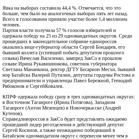
Явка на выборах составила 44,4 %. Отмечается, что это
больше, чем было на аналогичных выборах пять лет назад.
Всего в голосовании приняли участие более 1,4 миллиона
человек.
Партия власти получила 57 % голосов избирателей и
одержала победу на 25 из 29 одномандатных округов. Среди
прошедших в законодательное собрание единороссов
оказались вице-губернатор области Сергей Бондарев, его
бывший коллега (успевший побыть депутатом прошлого
созыва) Вячеслав Василенко, зампред ЗакСо в прошлом
созыве Ирина Рукавишникова, советник губернатора
Светлана Мананкина, ректор ДГТУ Бесарион Месхи, бывший
мэр Батайска Валерий Путилин, депутаты гордумы Ростова и
предприниматели и управленцы Павел Бережной, Геннадий
Рябоконов и СергейКовалев.
КПРФ одержала победу сразу в трех одномандатных округах:
в Восточном Таганроге (Ирина Потягова), Западном
Таганроге (Антон Мезенцев) и Новочеркасске (Андрей
Кутепов).
Справедливороссов в ЗакСо будет представлять ожидаемо
прошедший лидер реготделения и действующий депутат
Сергей Косинов, а также неожиданно победивший в
Батайском одномандатном округе с перевесом менее чем в