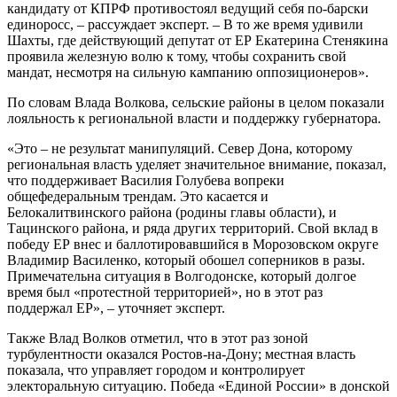
кандидату от КПРФ противостоял ведущий себя по-барски
единоросс, – рассуждает эксперт. – В то же время удивили
Шахты, где действующий депутат от ЕР Екатерина Стенякина
проявила железную волю к тому, чтобы сохранить свой
мандат, несмотря на сильную кампанию оппозиционеров».
По словам Влада Волкова, сельские районы в целом показали
лояльность к региональной власти и поддержку губернатора.
«Это – не результат манипуляций. Север Дона, которому
региональная власть уделяет значительное внимание, показал,
что поддерживает Василия Голубева вопреки
общефедеральным трендам. Это касается и
Белокалитвинского района (родины главы области), и
Тацинского района, и ряда других территорий. Свой вклад в
победу ЕР внес и баллотировавшийся в Морозовском округе
Владимир Василенко, который обошел соперников в разы.
Примечательна ситуация в Волгодонске, который долгое
время был «протестной территорией», но в этот раз
поддержал ЕР», – уточняет эксперт.
Также Влад Волков отметил, что в этот раз зоной
турбулентности оказался Ростов-на-Дону; местная власть
показала, что управляет городом и контролирует
электоральную ситуацию. Победа «Единой России» в донской