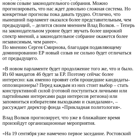
новом созыве законодательного собрания. Можно
прогнозировать, что нас ждет довольно сложная система. Но
конкретные прогнозы пока давать трудно. Отлично, что
нынешний парламент оказался более представительным, чем
предыдущий, – делится своим мнением Влад Волков. – Теперь
на законодательном уровне будет звучать более широкий
спектр мнений, а законодательное собрание окажется более
независимым, чем ранее».
По мнению Сергея Смирнова, благодаря подавляющему
доминированию ЕР новый созыв не сильно будет отличаться
от предыдущего.
«В новом парламенте будет продолжение того же, что и было.
Из 60 мандатов 46 будет за ЕР. Поэтому сейчас более
интересно: как именно проявят себя прошедшие кандидаты-
оппозиционеры? Перед каждым из них стоит выбор – стать
конструктивной силой (готовой поступиться личными или
партийными интересами ради интересов региона) или
запомниться избирателям выходками и скандалами», –
рассуждает директор фонда «Прикладная политология».
Влад Волков прогнозирует, что уже в ближайшее время
произойдут организационные мероприятия.
«На 19 сентября уже намечено первое заседание. Ростовский