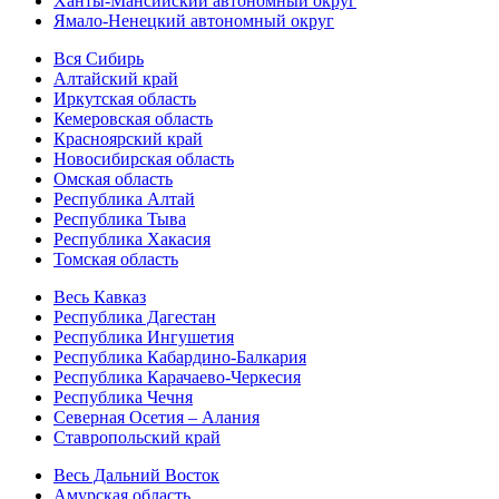
Ханты-Мансийский автономный округ
Ямало-Ненецкий автономный округ
Вся Сибирь
Алтайский край
Иркутская область
Кемеровская область
Красноярский край
Новосибирская область
Омская область
Республика Алтай
Республика Тыва
Республика Хакасия
Томская область
Весь Кавказ
Республика Дагестан
Республика Ингушетия
Республика Кабардино-Балкария
Республика Карачаево-Черкесия
Республика Чечня
Северная Осетия – Алания
Ставропольский край
Весь Дальний Восток
Амурская область