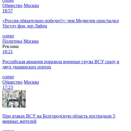
corner
Общество
Москва
18:57
«Россия обязательно победит!»: чем Медведев пристыдил
Урсулу фон дер Ляйен
corner
Политика
Москва
Реклама
18:21
Российская авиация поразила военные грузы ВСУ сразу в
двух украинских портах
corner
Общество
Москва
17:23
При атаках ВСУ на Белгородскую область пострадали 5
мирных жителей