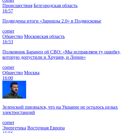
corner
Происшествия
Белгородская область
16:57
Подведены итоги «Зарницы 2.0» в Подмосковье
corner
Общество
Московская область
16:53
Полковник Баранец об СВО: «Мы исправляем ту ошибку,
которую допустили и Хрущев, и Ленин»
corner
Общество
Москва
16:00
Зеленский признался, что на Украине не осталось целых
электростанций
corner
Энергетика
Восточная Европа