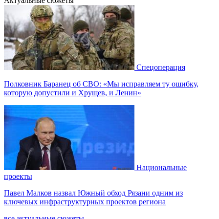
Актуальные сюжеты
Спецоперация
Полковник Баранец об СВО: «Мы исправляем ту ошибку,
которую допустили и Хрущев, и Ленин»
Национальные
проекты
Павел Малков назвал Южный обход Рязани одним из
ключевых инфраструктурных проектов региона
все актуальные сюжеты