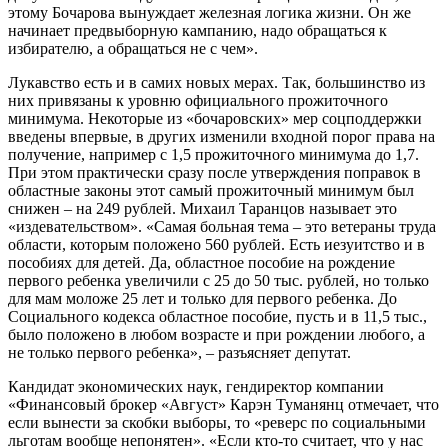
этому Бочарова вынуждает железная логика жизни. Он же
начинает предвыборную кампанию, надо обращаться к
избирателю, а обращаться не с чем».
Лукавство есть и в самих новых мерах. Так, большинство из
них привязаны к уровню официального прожиточного
минимума. Некоторые из «бочаровских» мер соцподдержки
введены впервые, в других изменили входной порог права на
получение, например с 1,5 прожиточного минимума до 1,7.
При этом практически сразу после утверждения поправок в
областные законы этот самый прожиточный минимум был
снижен – на 249 рублей. Михаил Таранцов называет это
«издевательством». «Самая больная тема – это ветераны труда
области, которым положено 560 рублей. Есть иезуитство и в
пособиях для детей. Да, областное пособие на рождение
первого ребенка увеличили с 25 до 50 тыс. рублей, но только
для мам моложе 25 лет и только для первого ребенка. До
Социального кодекса областное пособие, пусть и в 11,5 тыс.,
было положено в любом возрасте и при рождении любого, а
не только первого ребенка», – разъясняет депутат.
Кандидат экономических наук, гендиректор компании
«Финансовый брокер «Август» Карэн Туманянц отмечает, что
если вынести за скобки выборы, то «реверс по социальными
льготам вообще непонятен». «Если кто-то считает, что у нас