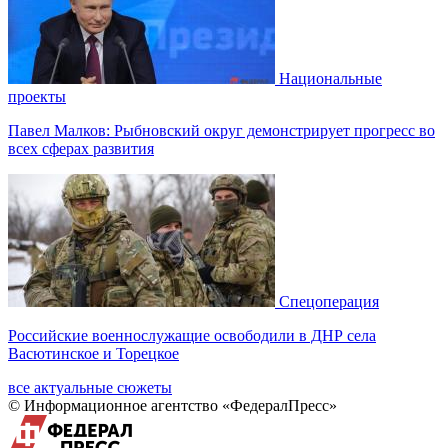
Национальные
проекты
Павел Малков: Рыбновский округ демонстрирует прогресс во
всех сферах развития
Спецоперация
Российские военнослужащие освободили в ДНР села
Васютинское и Торецкое
все актуальные сюжеты
© Информационное агентство «ФедералПресс»