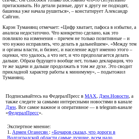
притаскивать. Но детали разные, друг к другу не подходят,
башенка уже начала рушиться», – констатирует Александр
Сайгин.
Карэн Туманянц отмечает: «Цифр хватает, пафоса в избытке, а
анализа недостаточно. Что конкретно сделано, как это
повлияло на изменения – причем не только позитивные – и
что нужно исправлять, что делать в дальнейшем». «Между тем
и органы власти, и бизнес, и население ждут именно этого –
оценки, что удалось, а что нет, и что предполагается делать
дальше. Образа будущего вообще нет, только декларация, что
те же задачи и дальше продолжать в том же духе. Это сводит
прикладной характер работы к минимуму», – подытожил
Туманянц.
Подписывайтесь на ФедералПресс в
МАХ
,
Дзен.Новости
, а
также следите за самыми интересными новостями в канале
Дзен
. Все самое важное и оперативное — в telegram-канале
«
ФедералПресс
».
Экспертное мнение:
1.
Армен Оганесян
:
«Бочаров сказал, что дороги в
Волгоградской области самые лучшие, всем надо