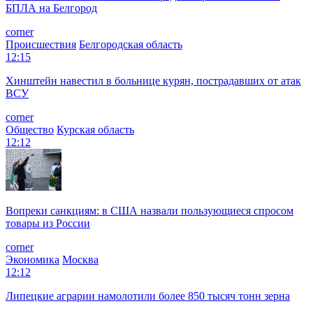
БПЛА на Белгород
corner
Происшествия
Белгородская область
12:15
Хинштейн навестил в больнице курян, пострадавших от атак
ВСУ
corner
Общество
Курская область
12:12
Вопреки санкциям: в США назвали пользующиеся спросом
товары из России
corner
Экономика
Москва
12:12
Липецкие аграрии намолотили более 850 тысяч тонн зерна