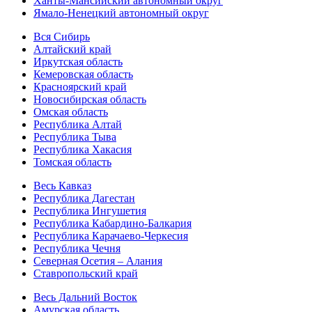
Ханты-Мансийский автономный округ
Ямало-Ненецкий автономный округ
Вся Сибирь
Алтайский край
Иркутская область
Кемеровская область
Красноярский край
Новосибирская область
Омская область
Республика Алтай
Республика Тыва
Республика Хакасия
Томская область
Весь Кавказ
Республика Дагестан
Республика Ингушетия
Республика Кабардино-Балкария
Республика Карачаево-Черкесия
Республика Чечня
Северная Осетия – Алания
Ставропольский край
Весь Дальний Восток
Амурская область