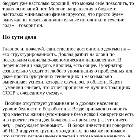
бюджет уже настолько хороший, что можем себе позволить, то
таких оснований нет. Многие направления в бюджете
настолько минимально финансируются, что просто будем
вынуждены искать дополнительные источники в течение
года» – говорит он.
По сути дела
Главное и, пожалуй, единственное достоинство документа –
его структурированность. Доклад разбит на блоки по
нескольким социально-экономическим направлениям. В
перечислении каждого, впрочем, есть общее. Губернатор
сознательно уходит от любого упоминания о проблемных или
даже просто буксующих тенденциях и максимально
выпячивает успехи, которые случилось в области. Карэн
Туманянц считает, что отчет прописан «в лучших традициях
СССР к очередному съезду».
«Вообще отсутствует упоминание о доходах населения,
уровне бедности и безработицы. Везде привыкли говорить
про качество жизни (упоминание безо всякой конкретики есть
и в проекте текста для Бочарова. – прим. ред.), а тут ничего
нет, – рассуждает экономист. – В блоке инвестиций говорится
об НПЗ и других крупных холдингах, но мы же понимаем,
что заслуги региональных властей в этом крайне немного. А