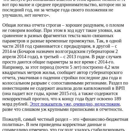
вот про малое и среднее предпринимательство, которое ни за
последний год, ни за четыре года своего положения не
улучшило, нет ничего».
Общая логика отчета строгая – хорошее раздуваем, о плохом
не говорим вообще. При этом в ход идут такие уловки, как
сравнение в разных фрагментах текста мало связанных
параметров и разные временные промежутки. Так, в одной
части 2018 год сравнивается с предыдущим, в другой – с
2014-м (Бочаров назначен волгоградским губернатором 2
апреля 2014 года), в третьей – с 2013 годом. В ряде случаев
просто даются общие параметры за все время с 2014-го.
Например, за этот период (почти 5 лет) построено 4,2 млн
квадратных метров жилья, сообщает автор губернаторского
отчета, умалчивая о падении стройки последние два года и
колоссальном разрыве с сопоставимыми регионами. Раздел по
инвестициям не содержит анализа доли капвложений в ВРП
(она падает все годы, кроме 2015-го), а также содержится
некорректный прогноз, что к концу года будет освоено 189
млрд рублей.
Этот показатель уже, очевидно, недостижим
,
разве что слишком уж крупными приписками в отчетности.
Пожалуй, самый честный раздел – это «финансово-бюджетная
политика». В нем приведены корректные данные и
справедливо отмечено, что госдолг удалось стабилизировать