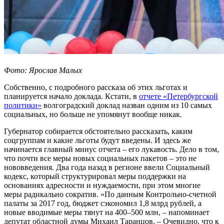
Фото: Ярослав Малых
Собственно, с подробного рассказа об этих льготах и
планируется начало доклада. Кстати, в
отчете «Петербургской
политики»
волгоградский доклад назван одним из 10 самых
социальных, но больше не упомянут вообще никак.
Губернатор собирается обстоятельно рассказать, каким
соцгруппам и какие льготы будут введены. И здесь же
начинается главный минус отчета – его лукавость. Дело в том,
что почти все меры новых социальных пакетов – это не
нововведения. Два года назад в регионе ввели Социальный
кодекс, который структурировал меры поддержки на
основаниях адресности и нуждаемости, при этом многие
меры радикально сократив. «По данным Контрольно-счетной
палаты за 2017 год, бюджет сэкономил 1,8 млрд рублей, а
новые вводимые меры тянут на 400–500 млн, – напоминает
депутат областной думы Михаил Таранцов. – Очевидно, что к