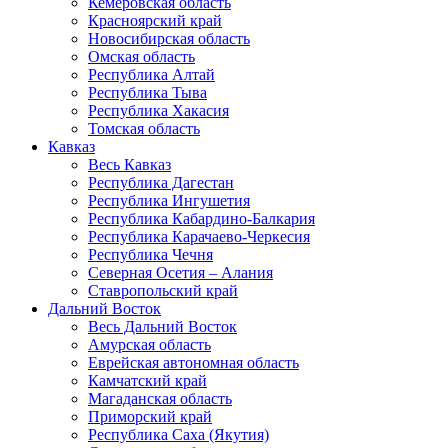
Кемеровская область
Красноярский край
Новосибирская область
Омская область
Республика Алтай
Республика Тыва
Республика Хакасия
Томская область
Кавказ
Весь Кавказ
Республика Дагестан
Республика Ингушетия
Республика Кабардино-Балкария
Республика Карачаево-Черкесия
Республика Чечня
Северная Осетия – Алания
Ставропольский край
Дальний Восток
Весь Дальний Восток
Амурская область
Еврейская автономная область
Камчатский край
Магаданская область
Приморский край
Республика Саха (Якутия)