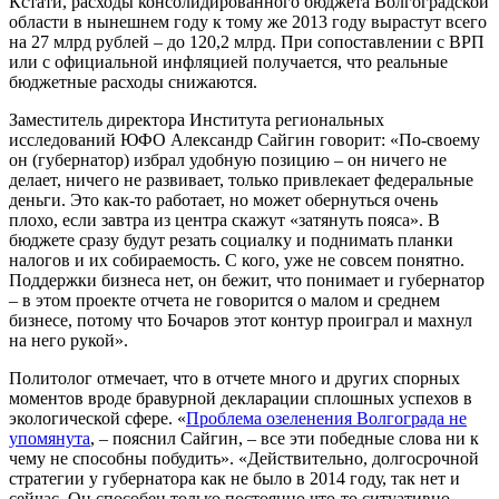
Кстати, расходы консолидированного бюджета Волгоградской
области в нынешнем году к тому же 2013 году вырастут всего
на 27 млрд рублей – до 120,2 млрд. При сопоставлении с ВРП
или с официальной инфляцией получается, что реальные
бюджетные расходы снижаются.
Заместитель директора Института региональных
исследований ЮФО Александр Сайгин говорит: «По-своему
он (губернатор) избрал удобную позицию – он ничего не
делает, ничего не развивает, только привлекает федеральные
деньги. Это как-то работает, но может обернуться очень
плохо, если завтра из центра скажут «затянуть пояса». В
бюджете сразу будут резать социалку и поднимать планки
налогов и их собираемость. С кого, уже не совсем понятно.
Поддержки бизнеса нет, он бежит, что понимает и губернатор
– в этом проекте отчета не говорится о малом и среднем
бизнесе, потому что Бочаров этот контур проиграл и махнул
на него рукой».
Политолог отмечает, что в отчете много и других спорных
моментов вроде бравурной декларации сплошных успехов в
экологической сфере. «
Проблема озеленения Волгограда не
упомянута
, – пояснил Сайгин, – все эти победные слова ни к
чему не способны побудить». «Действительно, долгосрочной
стратегии у губернатора как не было в 2014 году, так нет и
сейчас. Он способен только постоянно что-то ситуативно