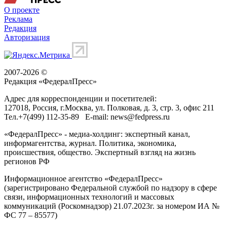
О проекте
Реклама
Редакция
Авторизация
2007-2026 ©
Редакция «
ФедералПресс
»
Адрес для корреспонденции и посетителей:
127018
, Россия, г.
Москва
,
ул. Полковая, д. 3, стр. 3
, офис 211
Тел.
+7(499) 112-35-89
E-mail:
news@fedpress.ru
«ФедералПресс» - медиа-холдинг: экспертный канал,
информагентства, журнал. Политика, экономика,
происшествия, общество. Экспертный взгляд на жизнь
регионов РФ
Информационное агентство «ФедералПресс»
(зарегистрировано Федеральной службой по надзору в сфере
связи, информационных технологий и массовых
коммуникаций (Роскомнадзор) 21.07.2023г. за номером ИА №
ФС 77 – 85577)