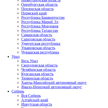
Нижегородская область
Оренбургская область
Пензенская область
Пермский край
Республика Башкортостан
Республика Марий Эл
Республика Мордовия
Республика Татарстан
Самарская область
Саратовская область
Удмуртская республика
Ульяновская область
Чувашская республика
Урал
Весь Урал
Свердловская область
Челябинская область
Курганская область
Тюменская область
Ханты-Мансийский автономный округ
Ямало-Ненецкий автономный округ
Сибирь
Вся Сибирь
Алтайский край
Иркутская область