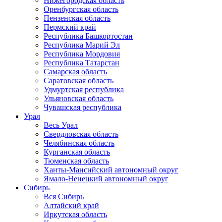
Нижегородская область
Оренбургская область
Пензенская область
Пермский край
Республика Башкортостан
Республика Марий Эл
Республика Мордовия
Республика Татарстан
Самарская область
Саратовская область
Удмуртская республика
Ульяновская область
Чувашская республика
Урал
Весь Урал
Свердловская область
Челябинская область
Курганская область
Тюменская область
Ханты-Мансийский автономный округ
Ямало-Ненецкий автономный округ
Сибирь
Вся Сибирь
Алтайский край
Иркутская область