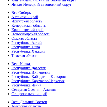
Ханты-Мансийский автономный округ
Ямало-Ненецкий автономный округ
Вся Сибирь
Алтайский край
Иркутская область
Кемеровская область
Красноярский край
Новосибирская область
Омская область
Республика Алтай
Республика Тыва
Республика Хакасия
Томская область
Весь Кавказ
Республика Дагестан
Республика Ингушетия
Республика Кабардино-Балкария
Республика Карачаево-Черкесия
Республика Чечня
Северная Осетия – Алания
Ставропольский край
Весь Дальний Восток
Амурская область