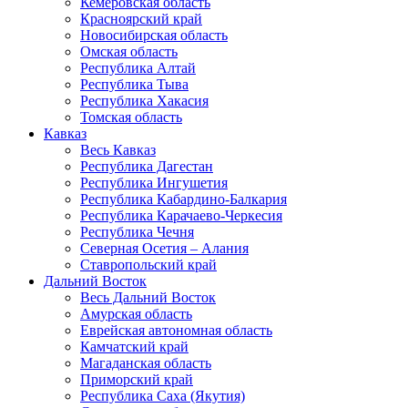
Кемеровская область
Красноярский край
Новосибирская область
Омская область
Республика Алтай
Республика Тыва
Республика Хакасия
Томская область
Кавказ
Весь Кавказ
Республика Дагестан
Республика Ингушетия
Республика Кабардино-Балкария
Республика Карачаево-Черкесия
Республика Чечня
Северная Осетия – Алания
Ставропольский край
Дальний Восток
Весь Дальний Восток
Амурская область
Еврейская автономная область
Камчатский край
Магаданская область
Приморский край
Республика Саха (Якутия)