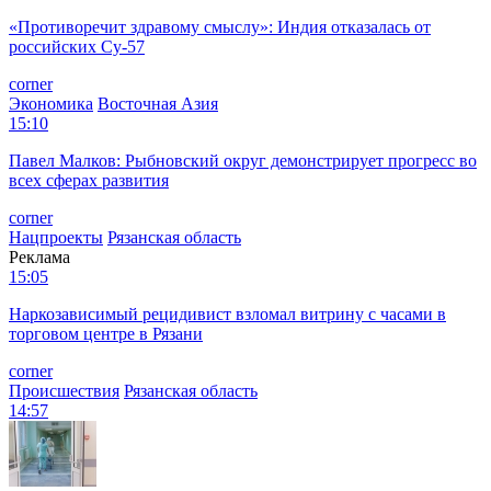
«Противоречит здравому смыслу»: Индия отказалась от
российских Су-57
corner
Экономика
Восточная Азия
15:10
Павел Малков: Рыбновский округ демонстрирует прогресс во
всех сферах развития
corner
Нацпроекты
Рязанская область
Реклама
15:05
Наркозависимый рецидивист взломал витрину с часами в
торговом центре в Рязани
corner
Происшествия
Рязанская область
14:57