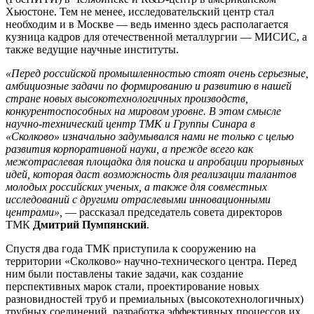
Хьюстоне. Тем не менее, исследовательский центр стал
необходим и в Москве — ведь именно здесь располагается
кузница кадров для отечественной металлургии — МИСИС, а
также ведущие научные институты.
«Перед российской промышленностью стоят очень серьезные,
амбициозные задачи по формированию и развитию в нашей
стране новых высокотехнологичных производств,
конкурентоспособных на мировом уровне. В этом смысле
научно-технический центр ТМК и Группы Синара в
«Сколково» изначально задумывался нами не только с целью
развития корпоративной науки, а прежде всего как
межотраслевая площадка для поиска и апробации прорывных
идей, которая даст возможность для реализации талантов
молодых российских ученых, а также для совместных
исследований с другими отраслевыми инновационными
центрами»,
— рассказал председатель совета директоров
ТМК
Дмитрий Пумпянский
.
Спустя два года ТМК приступила к сооружению на
территории «Сколково» научно-технического центра. Перед
ним были поставлены такие задачи, как создание
перспективных марок стали, проектирование новых
разновидностей труб и премиальных (высокотехнологичных)
трубных соединений, разработка эффективных процессов их