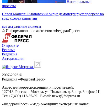
Национальные
проекты
Павел Малков: Рыбновский округ демонстрирует прогресс во
всех сферах развития
все актуальные сюжеты
© Информационное агентство «ФедералПресс»
О проекте
Реклама
Редакция
Авторизация
2007-2026 ©
Редакция «
ФедералПресс
»
Адрес для корреспонденции и посетителей:
127018
, Россия, г.
Москва
,
ул. Полковая, д. 3, стр. 3
, офис 211
Тел.
+7(499) 112-35-89
E-mail:
news@fedpress.ru
«ФедералПресс» - медиа-холдинг: экспертный канал,