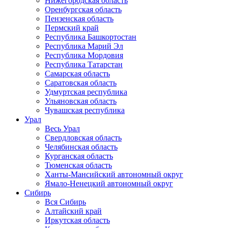
Нижегородская область
Оренбургская область
Пензенская область
Пермский край
Республика Башкортостан
Республика Марий Эл
Республика Мордовия
Республика Татарстан
Самарская область
Саратовская область
Удмуртская республика
Ульяновская область
Чувашская республика
Урал
Весь Урал
Свердловская область
Челябинская область
Курганская область
Тюменская область
Ханты-Мансийский автономный округ
Ямало-Ненецкий автономный округ
Сибирь
Вся Сибирь
Алтайский край
Иркутская область