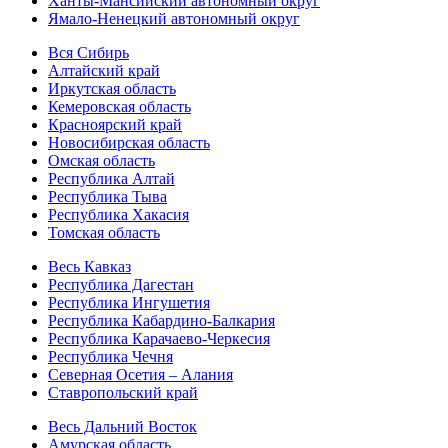
Ханты-Мансийский автономный округ
Ямало-Ненецкий автономный округ
Вся Сибирь
Алтайский край
Иркутская область
Кемеровская область
Красноярский край
Новосибирская область
Омская область
Республика Алтай
Республика Тыва
Республика Хакасия
Томская область
Весь Кавказ
Республика Дагестан
Республика Ингушетия
Республика Кабардино-Балкария
Республика Карачаево-Черкесия
Республика Чечня
Северная Осетия – Алания
Ставропольский край
Весь Дальний Восток
Амурская область