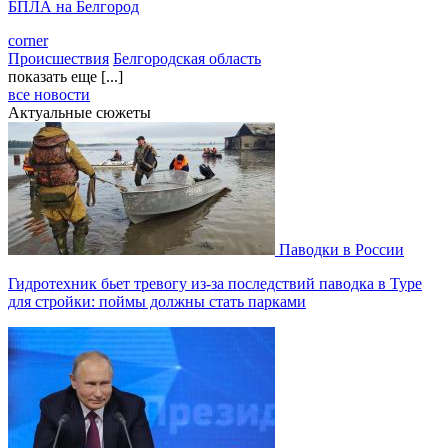
БПЛА на Белгород
corner
Происшествия
Белгородская область
показать еще [...]
все новости
Актуальные сюжеты
Паводки в России
Гидротехник бьет тревогу из-за последствий паводка в Туре
для стройки: поймы должны стать парками