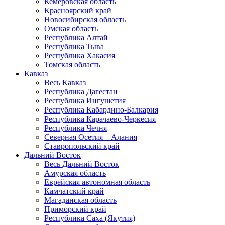
Кемеровская область
Красноярский край
Новосибирская область
Омская область
Республика Алтай
Республика Тыва
Республика Хакасия
Томская область
Кавказ
Весь Кавказ
Республика Дагестан
Республика Ингушетия
Республика Кабардино-Балкария
Республика Карачаево-Черкесия
Республика Чечня
Северная Осетия – Алания
Ставропольский край
Дальний Восток
Весь Дальний Восток
Амурская область
Еврейская автономная область
Камчатский край
Магаданская область
Приморский край
Республика Саха (Якутия)