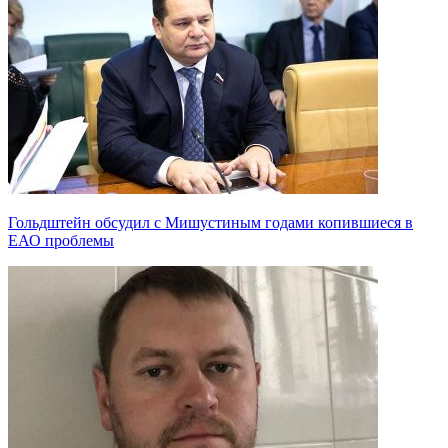
Гольдштейн обсудил с Мишустиным годами копившиеся в
ЕАО проблемы