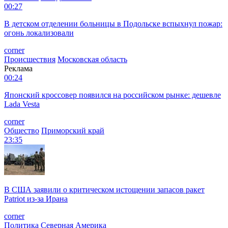
00:27
В детском отделении больницы в Подольске вспыхнул пожар:
огонь локализовали
corner
Происшествия
Московская область
Реклама
00:24
Японский кроссовер появился на российском рынке: дешевле
Lada Vesta
corner
Общество
Приморский край
23:35
В США заявили о критическом истощении запасов ракет
Patriot из-за Ирана
corner
Политика
Северная Америка