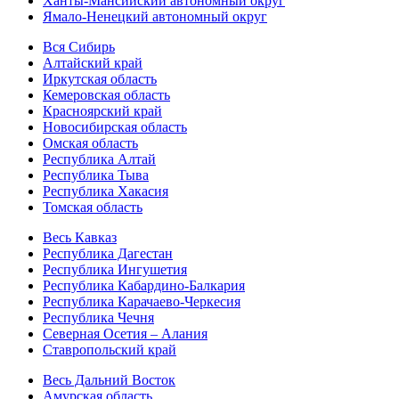
Ханты-Мансийский автономный округ
Ямало-Ненецкий автономный округ
Вся Сибирь
Алтайский край
Иркутская область
Кемеровская область
Красноярский край
Новосибирская область
Омская область
Республика Алтай
Республика Тыва
Республика Хакасия
Томская область
Весь Кавказ
Республика Дагестан
Республика Ингушетия
Республика Кабардино-Балкария
Республика Карачаево-Черкесия
Республика Чечня
Северная Осетия – Алания
Ставропольский край
Весь Дальний Восток
Амурская область