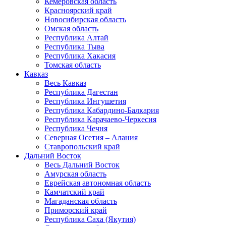
Кемеровская область
Красноярский край
Новосибирская область
Омская область
Республика Алтай
Республика Тыва
Республика Хакасия
Томская область
Кавказ
Весь Кавказ
Республика Дагестан
Республика Ингушетия
Республика Кабардино-Балкария
Республика Карачаево-Черкесия
Республика Чечня
Северная Осетия – Алания
Ставропольский край
Дальний Восток
Весь Дальний Восток
Амурская область
Еврейская автономная область
Камчатский край
Магаданская область
Приморский край
Республика Саха (Якутия)