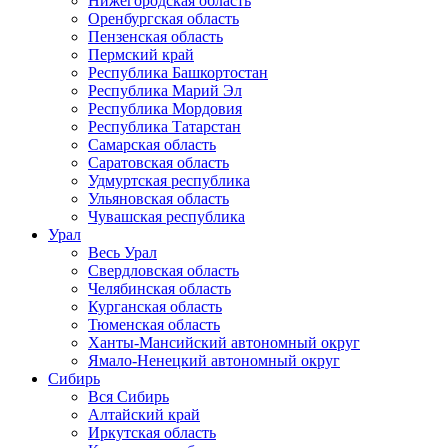
Нижегородская область
Оренбургская область
Пензенская область
Пермский край
Республика Башкортостан
Республика Марий Эл
Республика Мордовия
Республика Татарстан
Самарская область
Саратовская область
Удмуртская республика
Ульяновская область
Чувашская республика
Урал
Весь Урал
Свердловская область
Челябинская область
Курганская область
Тюменская область
Ханты-Мансийский автономный округ
Ямало-Ненецкий автономный округ
Сибирь
Вся Сибирь
Алтайский край
Иркутская область