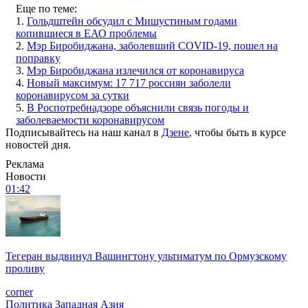
Еще по теме:
1.
Гольдштейн обсудил с Мишустиным годами
копившиеся в ЕАО проблемы
2.
Мэр Биробиджана, заболевший COVID-19, пошел на
поправку
3.
Мэр Биробиджана излечился от коронавируса
4.
Новый максимум: 17 717 россиян заболели
коронавирусом за сутки
5.
В Роспотребнадзоре объяснили связь погоды и
заболеваемости коронавирусом
Подписывайтесь на наш канал в
Дзене
, чтобы быть в курсе
новостей дня.
Реклама
Новости
01:42
Тегеран выдвинул Вашингтону ультиматум по Ормузскому
проливу
corner
Политика
Западная Азия