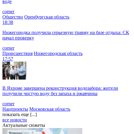
воде
corner
Общество
Оренбургская область
18:38
Нижегородка получила серьезную травму на базе отдыха: СК
начал проверку
corner
Происшествия
Нижегородская область
17:57
В Яхроме завершена реконструкция водозабора: жители
получили чистую воду без запаха и ржавчины
corner
Нацпроекты
Московская область
показать еще [...]
все новости
Актуальные сюжеты