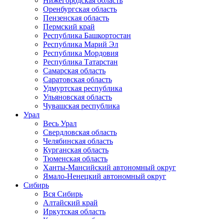
Нижегородская область
Оренбургская область
Пензенская область
Пермский край
Республика Башкортостан
Республика Марий Эл
Республика Мордовия
Республика Татарстан
Самарская область
Саратовская область
Удмуртская республика
Ульяновская область
Чувашская республика
Урал
Весь Урал
Свердловская область
Челябинская область
Курганская область
Тюменская область
Ханты-Мансийский автономный округ
Ямало-Ненецкий автономный округ
Сибирь
Вся Сибирь
Алтайский край
Иркутская область