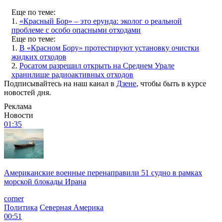
Еще по теме:
1.
«Красный Бор» – это ерунда: эколог о реальной
проблеме с особо опасными отходами
Еще по теме:
1.
В «Красном Бору» протестируют установку очистки
жидких отходов
2.
Росатом разрешил открыть на Среднем Урале
хранилище радиоактивных отходов
Подписывайтесь на наш канал в
Дзене
, чтобы быть в курсе
новостей дня.
Реклама
Новости
01:35
Американские военные перенаправили 51 судно в рамках
морской блокады Ирана
corner
Политика
Северная Америка
00:51