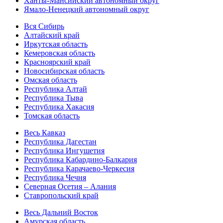
Ханты-Мансийский автономный округ
Ямало-Ненецкий автономный округ
Вся Сибирь
Алтайский край
Иркутская область
Кемеровская область
Красноярский край
Новосибирская область
Омская область
Республика Алтай
Республика Тыва
Республика Хакасия
Томская область
Весь Кавказ
Республика Дагестан
Республика Ингушетия
Республика Кабардино-Балкария
Республика Карачаево-Черкесия
Республика Чечня
Северная Осетия – Алания
Ставропольский край
Весь Дальний Восток
Амурская область