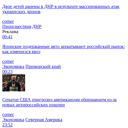
Двое детей ранены в ДНР в результате массированных атак
украинских дронов
corner
Происшествия
ДНР
Реклама
00:41
Японские подержанные авто захватывают российский рынок:
как изменился ввоз
corner
Экономика
Приморский край
00:23
Сенатор США пригрозил американцам обнищанием из-за
новых антироссийских пошлин
corner
Экономика
Северная Америка
23:52