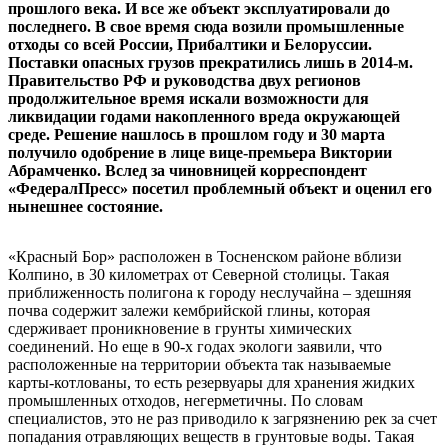
прошлого века. И все же объект эксплуатировали до
последнего. В свое время сюда возили промышленные
отходы со всей России, Прибалтики и Белоруссии.
Поставки опасных грузов прекратились лишь в 2014-м.
Правительство РФ и руководства двух регионов
продолжительное время искали возможности для
ликвидации годами накопленного вреда окружающей
среде. Решение нашлось в прошлом году и 30 марта
получило одобрение в лице вице-премьера Виктории
Абрамченко. Вслед за чиновницей корреспондент
«ФедералПресс» посетил проблемный объект и оценил его
нынешнее состояние.
«Красный Бор» расположен в Тосненском районе вблизи
Колпино, в 30 километрах от Северной столицы. Такая
приближенность полигона к городу неслучайна – здешняя
почва содержит залежи кембрийской глины, которая
сдерживает проникновение в грунты химических
соединений. Но еще в 90-х годах экологи заявили, что
расположенные на территории объекта так называемые
карты-котлованы, то есть резервуары для хранения жидких
промышленных отходов, негерметичны. По словам
специалистов, это не раз приводило к загрязнению рек за счет
попадания отравляющих веществ в грунтовые воды. Такая