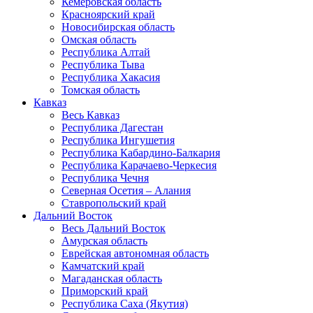
Кемеровская область
Красноярский край
Новосибирская область
Омская область
Республика Алтай
Республика Тыва
Республика Хакасия
Томская область
Кавказ
Весь Кавказ
Республика Дагестан
Республика Ингушетия
Республика Кабардино-Балкария
Республика Карачаево-Черкесия
Республика Чечня
Северная Осетия – Алания
Ставропольский край
Дальний Восток
Весь Дальний Восток
Амурская область
Еврейская автономная область
Камчатский край
Магаданская область
Приморский край
Республика Саха (Якутия)