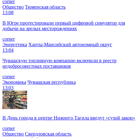
corner
Общество
Тюменская область
13:08
В Югре протестировали первый цифровой симулятор для
добычи на зрелых месторождениях
corner
Энергетика
Ханты-Мансийский автономный округ
13:04
Чувашскую топливную компанию включили в реестр
недобросовестных поставщиков
corner
Экономика
Чувашская республика
13:03
В День города в центре Нижнего Тагила введут «сухой закон»
corner
Общество
Свердловская область