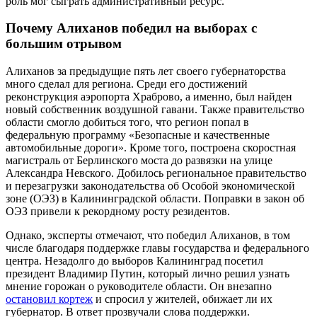
роль мог сыграть административный ресурс.
Почему Алиханов победил на выборах с
большим отрывом
Алиханов за предыдущие пять лет своего губернаторства
много сделал для региона. Среди его достижений
реконструкция аэропорта Храброво, а именно, был найден
новый собственник воздушной гавани. Также правительство
области смогло добиться того, что регион попал в
федеральную программу «Безопасные и качественные
автомобильные дороги». Кроме того, построена скоростная
магистраль от Берлинского моста до развязки на улице
Александра Невского. Добилось региональное правительство
и перезагрузки законодательства об Особой экономической
зоне (ОЭЗ) в Калининградской области. Поправки в закон об
ОЭЗ привели к рекордному росту резидентов.
Однако, эксперты отмечают, что победил Алиханов, в том
числе благодаря поддержке главы государства и федерального
центра. Незадолго до выборов Калининград посетил
президент Владимир Путин, который лично решил узнать
мнение горожан о руководителе области. Он внезапно
остановил кортеж
и спросил у жителей, обижает ли их
губернатор. В ответ прозвучали слова поддержки.