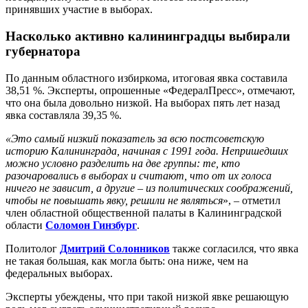
принявших участие в выборах.
Насколько активно калининградцы выбирали
губернатора
По данным областного избиркома, итоговая явка составила
38,51 %. Эксперты, опрошенные «ФедералПресс», отмечают,
что она была довольно низкой. На выборах пять лет назад
явка составляла 39,35 %.
«Это самый низкий показатель за всю постсоветскую
историю Калининграда, начиная с 1991 года. Непришедших
можно условно разделить на две группы: те, кто
разочаровались в выборах и считают, что от их голоса
ничего не зависит, а другие – из политических соображений,
чтобы не повышать явку, решили не являться
», – отметил
член областной общественной палаты в Калининградской
области
Соломон Гинзбург
.
Политолог
Дмитрий Солонников
также согласился, что явка
не такая большая, как могла быть: она ниже, чем на
федеральных выборах.
Эксперты убеждены, что при такой низкой явке решающую