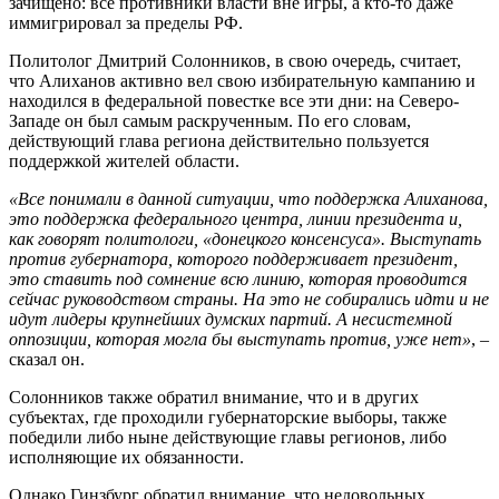
зачищено: все противники власти вне игры, а кто-то даже
иммигрировал за пределы РФ.
Политолог Дмитрий Солонников, в свою очередь, считает,
что Алиханов активно вел свою избирательную кампанию и
находился в федеральной повестке все эти дни: на Северо-
Западе он был самым раскрученным. По его словам,
действующий глава региона действительно пользуется
поддержкой жителей области.
«Все понимали в данной ситуации, что поддержка Алиханова,
это поддержка федерального центра, линии президента и,
как говорят политологи, «донецкого консенсуса». Выступать
против губернатора, которого поддерживает президент,
это ставить под сомнение всю линию, которая проводится
сейчас руководством страны. На это не собирались идти и не
идут лидеры крупнейших думских партий. А несистемной
оппозиции, которая могла бы выступать против, уже нет»
, –
сказал он.
Солонников также обратил внимание, что и в других
субъектах, где проходили губернаторские выборы, также
победили либо ныне действующие главы регионов, либо
исполняющие их обязанности.
Однако Гинзбург обратил внимание, что недовольных