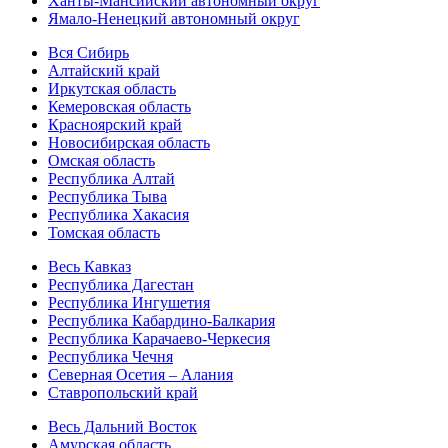
Ханты-Мансийский автономный округ
Ямало-Ненецкий автономный округ
Вся Сибирь
Алтайский край
Иркутская область
Кемеровская область
Красноярский край
Новосибирская область
Омская область
Республика Алтай
Республика Тыва
Республика Хакасия
Томская область
Весь Кавказ
Республика Дагестан
Республика Ингушетия
Республика Кабардино-Балкария
Республика Карачаево-Черкесия
Республика Чечня
Северная Осетия – Алания
Ставропольский край
Весь Дальний Восток
Амурская область