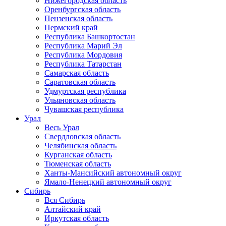
Нижегородская область
Оренбургская область
Пензенская область
Пермский край
Республика Башкортостан
Республика Марий Эл
Республика Мордовия
Республика Татарстан
Самарская область
Саратовская область
Удмуртская республика
Ульяновская область
Чувашская республика
Урал
Весь Урал
Свердловская область
Челябинская область
Курганская область
Тюменская область
Ханты-Мансийский автономный округ
Ямало-Ненецкий автономный округ
Сибирь
Вся Сибирь
Алтайский край
Иркутская область