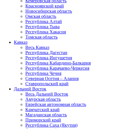
Кемеровская область
Красноярский край
Новосибирская область
Омская область
Республика Алтай
Республика Тыва
Республика Хакасия
Томская область
Кавказ
Весь Кавказ
Республика Дагестан
Республика Ингушетия
Республика Кабардино-Балкария
Республика Карачаево-Черкесия
Республика Чечня
Северная Осетия – Алания
Ставропольский край
Дальний Восток
Весь Дальний Восток
Амурская область
Еврейская автономная область
Камчатский край
Магаданская область
Приморский край
Республика Саха (Якутия)