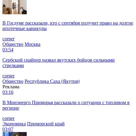
В Госдуме рассказали, кто с сентября получит право на долгие
ипотечные каникулы
corner
Общество
Москва
03:54
Сербский снайпер назвал якутских бойцов сильными
стрелками
corner
Общество
Республика Саха (Якутия)
Реклама
03:16
В Минэнерго Приморья рассказали о ситуации с топливом в
регионе
corner
Экономика
Приморский край
03:07