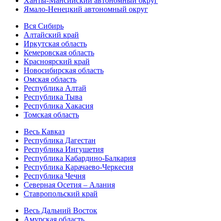
Ханты-Мансийский автономный округ
Ямало-Ненецкий автономный округ
Вся Сибирь
Алтайский край
Иркутская область
Кемеровская область
Красноярский край
Новосибирская область
Омская область
Республика Алтай
Республика Тыва
Республика Хакасия
Томская область
Весь Кавказ
Республика Дагестан
Республика Ингушетия
Республика Кабардино-Балкария
Республика Карачаево-Черкесия
Республика Чечня
Северная Осетия – Алания
Ставропольский край
Весь Дальний Восток
Амурская область