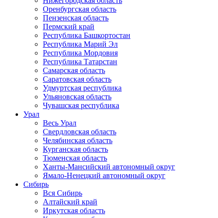
Нижегородская область
Оренбургская область
Пензенская область
Пермский край
Республика Башкортостан
Республика Марий Эл
Республика Мордовия
Республика Татарстан
Самарская область
Саратовская область
Удмуртская республика
Ульяновская область
Чувашская республика
Урал
Весь Урал
Свердловская область
Челябинская область
Курганская область
Тюменская область
Ханты-Мансийский автономный округ
Ямало-Ненецкий автономный округ
Сибирь
Вся Сибирь
Алтайский край
Иркутская область