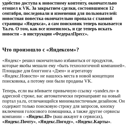
удобство доступа к новостному контенту, окончательно
отошел к VK. За закрытием сделки, состоявшимся 12
сентября, последовали и изменения для пользователей:
новостная повестка окончательно пропала с главной
страницы «Яндекса», а сам поисковик теперь называется
Ya.ru. О том, как все изменилось, и где теперь искать
новости – в инструкции «ФедералПресс».
Что произошло с «Яндексом»?
«Яндекс» решил окончательно избавиться от продуктов,
которые якобы мешали ему «быть технологичной компанией».
Площадке для блоггинга «Дзен» и агрегатору
«Яндекс.Новости» не нашлось места в новой концепции
поисковика, а потому они были проданы VK.
Теперь, если вы вбиваете привычную ссылку «yandex.ru» в
адресной строке, вас автоматически перенаправят на новый
портал ya.ru, отличающийся минималистичным дизайном. Он
содержит только поисковую строку для запросов, кнопку
включения голосового помощника, а также другие сервисы
компании –
«Яндекс.ID»
(ваш аккаунт в сервисах),
«Яндекс.Почту»
,
«Яндекс.Погоду»
,
«Яндекс.Карты»
.