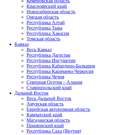
Кемеровская область
Красноярский край
Новосибирская область
Омская область
Республика Алтай
Республика Тыва
Республика Хакасия
Томская область
Кавказ
Весь Кавказ
Республика Дагестан
Республика Ингушетия
Республика Кабардино-Балкария
Республика Карачаево-Черкесия
Республика Чечня
Северная Осетия – Алания
Ставропольский край
Дальний Восток
Весь Дальний Восток
Амурская область
Еврейская автономная область
Камчатский край
Магаданская область
Приморский край
Республика Саха (Якутия)