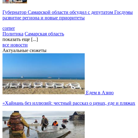
Губернатор Самарской области обсудил с депутатом Госдумы
развитие региона и новые приоритеты
corner
Политика
Самарская область
показать еще [...]
все новости
Актуальные сюжеты
Едем в Азию
«Хайнань без иллюзий: честный рассказ о ценах, еде и пляжах