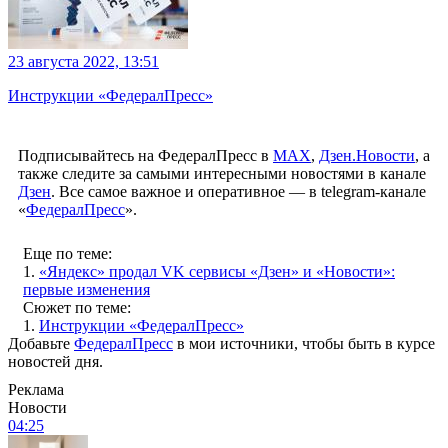
23 августа 2022, 13:51
Инструкции «ФедералПресс»
Подписывайтесь на ФедералПресс в
МАХ
,
Дзен.Новости
, а
также следите за самыми интересными новостями в канале
Дзен
. Все самое важное и оперативное — в telegram-канале
«
ФедералПресс
».
Еще по теме:
1.
«Яндекс» продал VK сервисы «Дзен» и «Новости»:
первые изменения
Сюжет по теме:
1.
Инструкции «ФедералПресс»
Добавьте
ФедералПресс
в мои источники, чтобы быть в курсе
новостей дня.
Реклама
Новости
04:25