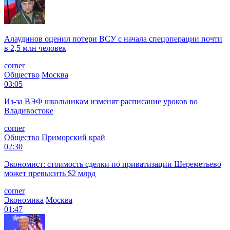
Алаудинов оценил потери ВСУ с начала спецоперации почти
в 2,5 млн человек
corner
Общество
Москва
03:05
Из-за ВЭФ школьникам изменят расписание уроков во
Владивостоке
corner
Общество
Приморский край
02:30
Экономист: стоимость сделки по приватизации Шереметьево
может превысить $2 млрд
corner
Экономика
Москва
01:47