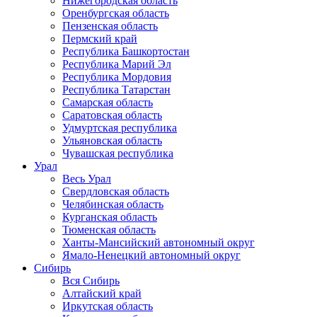
Нижегородская область
Оренбургская область
Пензенская область
Пермский край
Республика Башкортостан
Республика Марий Эл
Республика Мордовия
Республика Татарстан
Самарская область
Саратовская область
Удмуртская республика
Ульяновская область
Чувашская республика
Урал
Весь Урал
Свердловская область
Челябинская область
Курганская область
Тюменская область
Ханты-Мансийский автономный округ
Ямало-Ненецкий автономный округ
Сибирь
Вся Сибирь
Алтайский край
Иркутская область