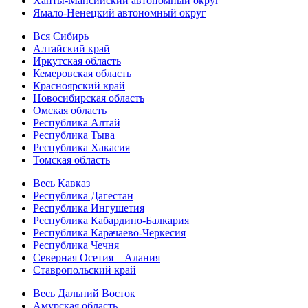
Ханты-Мансийский автономный округ
Ямало-Ненецкий автономный округ
Вся Сибирь
Алтайский край
Иркутская область
Кемеровская область
Красноярский край
Новосибирская область
Омская область
Республика Алтай
Республика Тыва
Республика Хакасия
Томская область
Весь Кавказ
Республика Дагестан
Республика Ингушетия
Республика Кабардино-Балкария
Республика Карачаево-Черкесия
Республика Чечня
Северная Осетия – Алания
Ставропольский край
Весь Дальний Восток
Амурская область