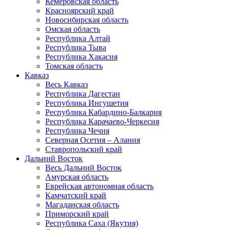
Кемеровская область
Красноярский край
Новосибирская область
Омская область
Республика Алтай
Республика Тыва
Республика Хакасия
Томская область
Кавказ
Весь Кавказ
Республика Дагестан
Республика Ингушетия
Республика Кабардино-Балкария
Республика Карачаево-Черкесия
Республика Чечня
Северная Осетия – Алания
Ставропольский край
Дальний Восток
Весь Дальний Восток
Амурская область
Еврейская автономная область
Камчатский край
Магаданская область
Приморский край
Республика Саха (Якутия)