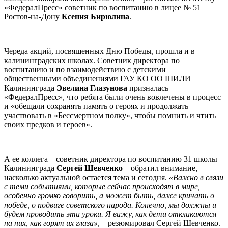
«ФедералПресс» советник по воспитанию в лицее № 51
Ростов-на-Дону
Ксения Бирюлина
.
Череда акций, посвященных Дню Победы, прошла и в
калининградских школах. Советник директора по
воспитанию и по взаимодействию с детскими
общественными объединениями ГАУ КО ОО ШИЛИ
Калининграда
Эвелина Глазунова
призналась
«ФедералПресс», что ребята были очень вовлечены в процесс
и «обещали сохранять память о героях и продолжать
участвовать в «Бессмертном полку», чтобы помнить и чтить
своих предков и героев».
А ее коллега – советник директора по воспитанию 31 школы
Калининграда
Сергей Шевченко
– обратил внимание,
насколько актуальной остается тема и сегодня.
«Важно в связи
с теми событиями, которые сейчас происходят в мире,
особенно громко говорить, а может быть, даже кричать о
победе, о подвиге советского народа. Конечно, мы должны и
будем проводить эти уроки. Я вижу, как дети откликаются
на них, как горят их глаза»
, – резюмировал Сергей Шевченко.