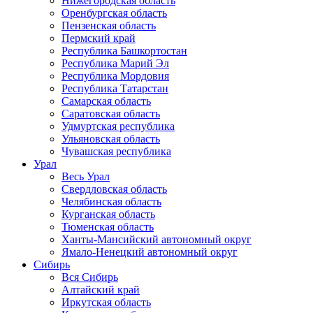
Нижегородская область
Оренбургская область
Пензенская область
Пермский край
Республика Башкортостан
Республика Марий Эл
Республика Мордовия
Республика Татарстан
Самарская область
Саратовская область
Удмуртская республика
Ульяновская область
Чувашская республика
Урал
Весь Урал
Свердловская область
Челябинская область
Курганская область
Тюменская область
Ханты-Мансийский автономный округ
Ямало-Ненецкий автономный округ
Сибирь
Вся Сибирь
Алтайский край
Иркутская область