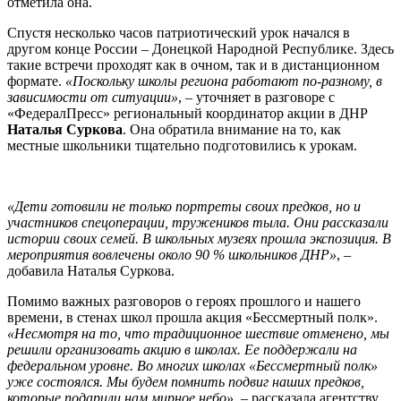
отметила она.
Спустя несколько часов патриотический урок начался в
другом конце России – Донецкой Народной Республике. Здесь
такие встречи проходят как в очном, так и в дистанционном
формате.
«Поскольку школы региона работают по-разному, в
зависимости от ситуации»
, – уточняет в разговоре с
«ФедералПресс» региональный координатор акции в ДНР
Наталья Суркова
. Она обратила внимание на то, как
местные школьники тщательно подготовились к урокам.
«Дети готовили не только портреты своих предков, но и
участников спецоперации, тружеников тыла. Они рассказали
истории своих семей. В школьных музеях прошла экспозиция. В
мероприятия вовлечены около 90 % школьников ДНР»
, –
добавила Наталья Суркова.
Помимо важных разговоров о героях прошлого и нашего
времени, в стенах школ прошла акция «Бессмертный полк».
«Несмотря на то, что традиционное шествие отменено, мы
решили организовать акцию в школах. Ее поддержали на
федеральном уровне. Во многих школах «Бессмертный полк»
уже состоялся. Мы будем помнить подвиг наших предков,
которые подарили нам мирное небо»
, – рассказала агентству