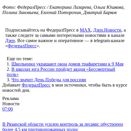
Фото: ФедералПресс / Екатерина Лазарева, Ольга Юшкова,
Полина Зиновьева, Евгений Поторочин, Дмитрий Барков
Подписывайтесь на ФедералПресс в
МАХ
,
Дзен.Новости
, а
также следите за самыми интересными новостями в канале
Дзен
. Все самое важное и оперативное — в telegram-канале
«
ФедералПресс
».
Еще по теме:
1.
Школьники украшают окна домов трафаретами к 9 Мая
2.
В школах юга России пройдет акция «Бессмертный
полк»
3.
Что значит День Победы для россиян
Добавьте
ФедералПресс
в мои источники, чтобы быть в курсе
новостей дня.
Реклама
Новости
07:00
В Рязанской области усилен контроль за лесами: обустроено
более 4,5 км противопожарных полос