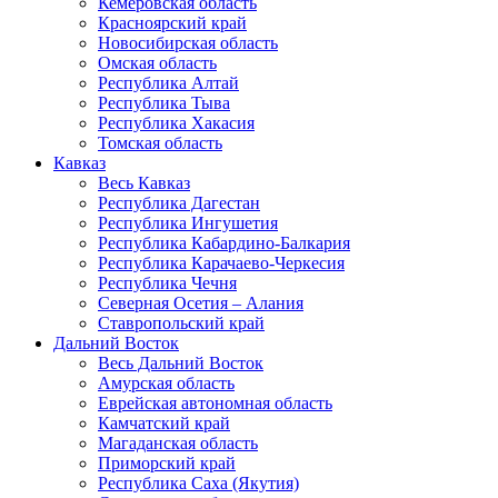
Кемеровская область
Красноярский край
Новосибирская область
Омская область
Республика Алтай
Республика Тыва
Республика Хакасия
Томская область
Кавказ
Весь Кавказ
Республика Дагестан
Республика Ингушетия
Республика Кабардино-Балкария
Республика Карачаево-Черкесия
Республика Чечня
Северная Осетия – Алания
Ставропольский край
Дальний Восток
Весь Дальний Восток
Амурская область
Еврейская автономная область
Камчатский край
Магаданская область
Приморский край
Республика Саха (Якутия)