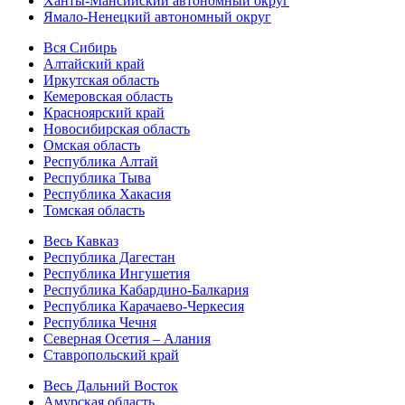
Ханты-Мансийский автономный округ
Ямало-Ненецкий автономный округ
Вся Сибирь
Алтайский край
Иркутская область
Кемеровская область
Красноярский край
Новосибирская область
Омская область
Республика Алтай
Республика Тыва
Республика Хакасия
Томская область
Весь Кавказ
Республика Дагестан
Республика Ингушетия
Республика Кабардино-Балкария
Республика Карачаево-Черкесия
Республика Чечня
Северная Осетия – Алания
Ставропольский край
Весь Дальний Восток
Амурская область