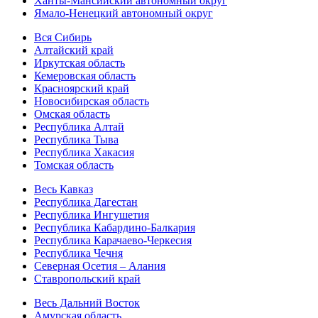
Ханты-Мансийский автономный округ
Ямало-Ненецкий автономный округ
Вся Сибирь
Алтайский край
Иркутская область
Кемеровская область
Красноярский край
Новосибирская область
Омская область
Республика Алтай
Республика Тыва
Республика Хакасия
Томская область
Весь Кавказ
Республика Дагестан
Республика Ингушетия
Республика Кабардино-Балкария
Республика Карачаево-Черкесия
Республика Чечня
Северная Осетия – Алания
Ставропольский край
Весь Дальний Восток
Амурская область