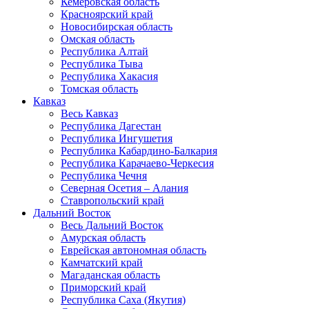
Кемеровская область
Красноярский край
Новосибирская область
Омская область
Республика Алтай
Республика Тыва
Республика Хакасия
Томская область
Кавказ
Весь Кавказ
Республика Дагестан
Республика Ингушетия
Республика Кабардино-Балкария
Республика Карачаево-Черкесия
Республика Чечня
Северная Осетия – Алания
Ставропольский край
Дальний Восток
Весь Дальний Восток
Амурская область
Еврейская автономная область
Камчатский край
Магаданская область
Приморский край
Республика Саха (Якутия)