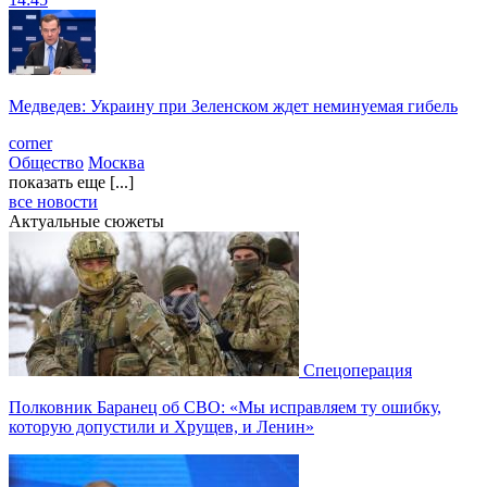
Медведев: Украину при Зеленском ждет неминуемая гибель
corner
Общество
Москва
показать еще [...]
все новости
Актуальные сюжеты
Спецоперация
Полковник Баранец об СВО: «Мы исправляем ту ошибку,
которую допустили и Хрущев, и Ленин»