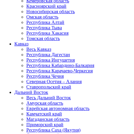
Кемеровская область
Красноярский край
Новосибирская область
Омская область
Республика Алтай
Республика Тыва
Республика Хакасия
Томская область
Кавказ
Весь Кавказ
Республика Дагестан
Республика Ингушетия
Республика Кабардино-Балкария
Республика Карачаево-Черкесия
Республика Чечня
Северная Осетия – Алания
Ставропольский край
Дальний Восток
Весь Дальний Восток
Амурская область
Еврейская автономная область
Камчатский край
Магаданская область
Приморский край
Республика Саха (Якутия)