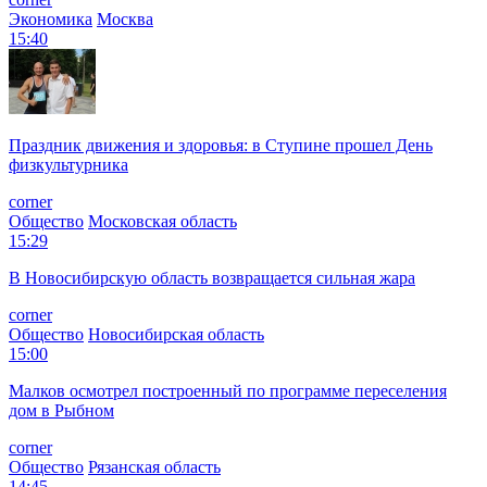
Экономика
Москва
15:40
Праздник движения и здоровья: в Ступине прошел День
физкультурника
corner
Общество
Московская область
15:29
В Новосибирскую область возвращается сильная жара
corner
Общество
Новосибирская область
15:00
Малков осмотрел построенный по программе переселения
дом в Рыбном
corner
Общество
Рязанская область
14:45