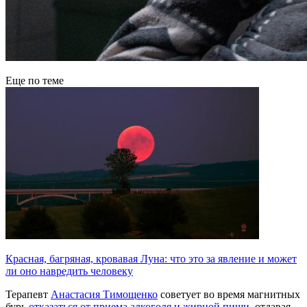
Еще по теме
Красная, багряная, кровавая Луна: что это за явление и может
ли оно навредить человеку
Терапевт
Анастасия Тимощенко
советует во время магнитных
бурь
отказаться от приема алкоголя и жирной пищи
, отдавая