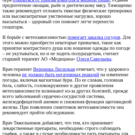
предпочтение овощам, рыбе и диетическому мясу. Тимощенко
также рекомендует отложить тяжелые физические тренировки
или высокозатратные умственные нагрузки, хорошо
высыпаться – здоровый сон поможет легче перенести
геошторм.
В борьбе с метеозависимостью
помогает закалка сосудов
. Для
этого можно приобрести некоторые привычки, такие как
принятие контрастного душа или ношение одежды по погоде
– не укутываться, но и не ходить полураздетым, считает
старший терапевт АО «Медицина»
Олеся Савельева
.
Врач-терапевт
Вероника Лисицкая
отмечает, что у здорового
человека
не должно быть негативных реакций
на изменение
погоды, включая магнитные бури. По ее словам, головная
боль, слабость, головокружение и другие проявления
метеозависимости возникают из-за других болезней, прежде
всего заболеваний сердечно-сосудистой системы,
железодефицитной анемии и снижения функции щитовидной
железы. При появлении симптомов метеозависимости она
рекомендует пройти обследование.
Врач Тяжельников добавляет, что тем, кто принимает
лекарственные препараты, необходимо строго соблюдать
график, а также в случае необходимости пить препараты для