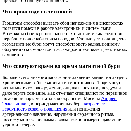
проявляют сильную сонливость.
Что происходит в техникой
Геошторм способен вызвать сбои напряжения в энергосетях,
появятся помехи в работе электроники и систем связи.
Возможны сбои в работе насосных станций и как следствие –
перебои с водоснабжением городов. Ученые установили, что
геомагнитные бури могут способствовать радиационному
облучению космонавтов, пассажиров и экипажей реактивных
самолетов.
Что советуют врачи во время магнитной бури
Больше всего низкое атмосферное давление влияет на людей с
хроническими заболеваниями и гипотоников. Люди могут
испытывать головокружение, ощущать нехватку воздуха и
даже терять сознание. Как отмечает специалист по первичной
помощи департамента здравоохранения Москвы
Андрей
Тяжельников
, в период магнитных бурь
возрастает
вероятность резкого повышения
или понижения
артериального давления, нарушений сердечного ритма,
поэтому метеозависимым людям нужно измерять давление
утром и вечером.