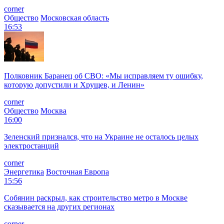
corner
Общество
Московская область
16:53
Полковник Баранец об СВО: «Мы исправляем ту ошибку,
которую допустили и Хрущев, и Ленин»
corner
Общество
Москва
16:00
Зеленский признался, что на Украине не осталось целых
электростанций
corner
Энергетика
Восточная Европа
15:56
Собянин раскрыл, как строительство метро в Москве
сказывается на других регионах
corner