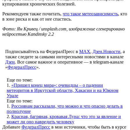
купирования хронических болезней.
Рекомендуем также почитать,
что такое метеозависимость
, кто
в зоне риска и как от нее спастись.
Фото: Ян Кривец / unsplash.com, изображение сгенерировано
нейросетью Kandinsky 2.2
Подписывайтесь на ФедералПресс в
МАХ
,
Дзен.Новости
, а
также следите за самыми интересными новостями в канале
Дзен
. Все самое важное и оперативное — в telegram-канале
«
ФедералПресс
».
Еще по теме:
1.
«Пришел конец мира»: очевидцы – о падении
метеоритов в Иркутской области, Хакасии и на Южном
Урале
Еще по теме:
1.
Россиянам рассказали, что можно и что опасно делать в
полнолуние
2.
Красная, багряная, кровавая Луна: что это за явление и
может ли оно навредить человеку
Добавьте
ФедералПресс
в мои источники, чтобы быть в курсе