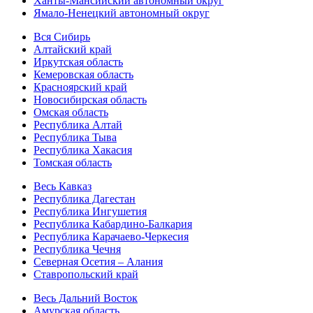
Ханты-Мансийский автономный округ
Ямало-Ненецкий автономный округ
Вся Сибирь
Алтайский край
Иркутская область
Кемеровская область
Красноярский край
Новосибирская область
Омская область
Республика Алтай
Республика Тыва
Республика Хакасия
Томская область
Весь Кавказ
Республика Дагестан
Республика Ингушетия
Республика Кабардино-Балкария
Республика Карачаево-Черкесия
Республика Чечня
Северная Осетия – Алания
Ставропольский край
Весь Дальний Восток
Амурская область