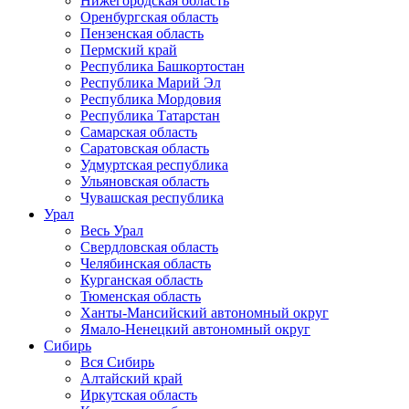
Нижегородская область
Оренбургская область
Пензенская область
Пермский край
Республика Башкортостан
Республика Марий Эл
Республика Мордовия
Республика Татарстан
Самарская область
Саратовская область
Удмуртская республика
Ульяновская область
Чувашская республика
Урал
Весь Урал
Свердловская область
Челябинская область
Курганская область
Тюменская область
Ханты-Мансийский автономный округ
Ямало-Ненецкий автономный округ
Сибирь
Вся Сибирь
Алтайский край
Иркутская область