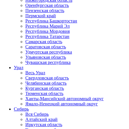
Нижегородская область
Оренбургская область
Пензенская область
Пермский край
Республика Башкортостан
Республика Марий Эл
Республика Мордовия
Республика Татарстан
Самарская область
Саратовская область
Удмуртская республика
Ульяновская область
Чувашская республика
Урал
Весь Урал
Свердловская область
Челябинская область
Курганская область
Тюменская область
Ханты-Мансийский автономный округ
Ямало-Ненецкий автономный округ
Сибирь
Вся Сибирь
Алтайский край
Иркутская область