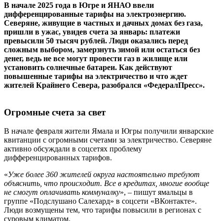
В начале 2025 года в Югре и ЯНАО ввели
дифференцированные тарифы на электроэнергию.
Северяне, живущие в частных и дачных домах без газа,
пришли в ужас, увидев счета за январь: платежи
превысили 50 тысяч рублей. Люди оказались перед
сложным выбором, замерзнуть зимой или остаться без
денег, ведь не все могут провести газ в жилище или
установить солнечные батареи. Как действуют
повышенные тарифы на электричество и что ждет
жителей Крайнего Севера, разобрался «ФедералПресс».
Огромные счета за свет
В начале февраля жители Ямала и Югры получили январские
квитанции с огромными счетами за электричество. Северяне
активно обсуждали в соцсетях проблему
дифференцированных тарифов.
«
Уже более 360 жителей округа настоятельно требуют
объяснить, что происходит. Все в кредитах, многие вообще
не смогут оплачивать коммуналку
», – пишут ямальцы в
группе «Подслушано Салехард» в соцсети «ВКонтакте».
Люди возмущены тем, что тарифы повысили в регионах с
суровым климатом.