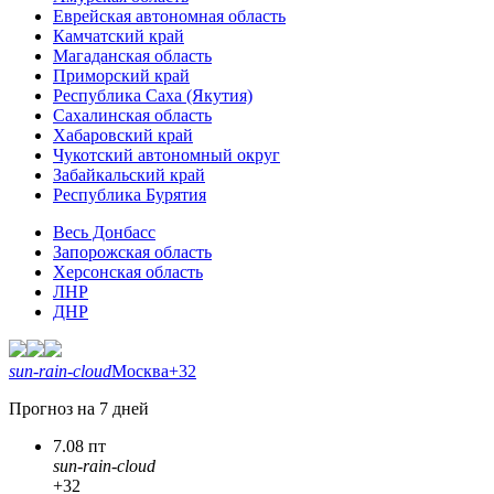
Еврейская автономная область
Камчатский край
Магаданская область
Приморский край
Республика Саха (Якутия)
Сахалинская область
Хабаровский край
Чукотский автономный округ
Забайкальский край
Республика Бурятия
Весь Донбасс
Запорожская область
Херсонская область
ЛНР
ДНР
sun-rain-cloud
Москва
+32
Прогноз на 7 дней
7.08 пт
sun-rain-cloud
+32