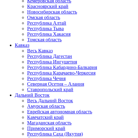
Кемеровская область
Красноярский край
Новосибирская область
Омская область
Республика Алтай
Республика Тыва
Республика Хакасия
Томская область
Кавказ
Весь Кавказ
Республика Дагестан
Республика Ингушетия
Республика Кабардино-Балкария
Республика Карачаево-Черкесия
Республика Чечня
Северная Осетия – Алания
Ставропольский край
Дальний Восток
Весь Дальний Восток
Амурская область
Еврейская автономная область
Камчатский край
Магаданская область
Приморский край
Республика Саха (Якутия)