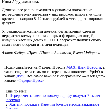
Инна Абдурахманова.
Дачники все равно находятся в уязвимом положении:
потребление электричества у них высокое, зимой в лучшие
времена выходило 8–12 тысяч рублей в месяц, резюмировала
депутат.
Управляющие компании должны без заявлений сделать
перерасчет коммуналки за январь и февраль для людей,
живущих частных домах и СНТ. Перерасчет получат около
семи тысяч югорчан и тысячи ямальцев.
Фото: ФедералПресс / Полина Зиновьева, Елена Майорова
Подписывайтесь на ФедералПресс в
МАХ
,
Дзен.Новости
, а
также следите за самыми интересными новостями УрФО в
канале
Дзен
. Все самое важное и оперативное — в telegram-
канале «
ФедералПресс
».
Еще по теме:
1.
Перерасчет за свет по новому тарифу получат 7 тысяч
югорчан
2.
Жители поселка в Карелии больше месяца выживают
без газа