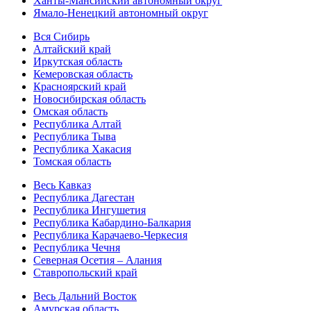
Ханты-Мансийский автономный округ
Ямало-Ненецкий автономный округ
Вся Сибирь
Алтайский край
Иркутская область
Кемеровская область
Красноярский край
Новосибирская область
Омская область
Республика Алтай
Республика Тыва
Республика Хакасия
Томская область
Весь Кавказ
Республика Дагестан
Республика Ингушетия
Республика Кабардино-Балкария
Республика Карачаево-Черкесия
Республика Чечня
Северная Осетия – Алания
Ставропольский край
Весь Дальний Восток
Амурская область