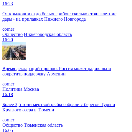
16:23
От крыжовника до белых грибов: сколько стоят «летние
дары» на прилавках Нижнего Новгорода
corner
Общество
Нижегородская область
16:20
Время деклараций прошло: Россия может радикально
сократить поддержку Армении
corner
Политика
Москва
16:18
Более 3,5 тонн мертвой рыбы собрали с берегов Туры и
Круглого озера в Тюмени
corner
Общество
Тюменская область
16:05