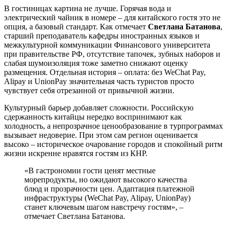
В гостиницах картина не лучше. Горячая вода и
электрический чайник в номере – для китайского гостя это не
опция, а базовый стандарт. Как отмечает
Светлана Батанова
,
старший преподаватель кафедры иностранных языков и
межкультурной коммуникации Финансового университета
при правительстве РФ, отсутствие тапочек, зубных наборов и
слабая шумоизоляция тоже заметно снижают оценку
размещения. Отдельная история – оплата: без WeChat Pay,
Alipay и UnionPay значительная часть туристов просто
чувствует себя отрезанной от привычной жизни.
Культурный барьер добавляет сложности. Российскую
сдержанность китайцы нередко воспринимают как
холодность, а непрозрачное ценообразование в турпрограммах
вызывает недоверие. При этом сам регион оценивается
высоко – историческое очарование городов и спокойный ритм
жизни искренне нравятся гостям из КНР.
«В гастрономии гости ценят местные
морепродукты, но ожидают высокого качества
блюд и прозрачности цен. Адаптация платежной
инфраструктуры (WeChat Pay, Alipay, UnionPay)
станет ключевым шагом навстречу гостям», –
отмечает Светлана Батанова.