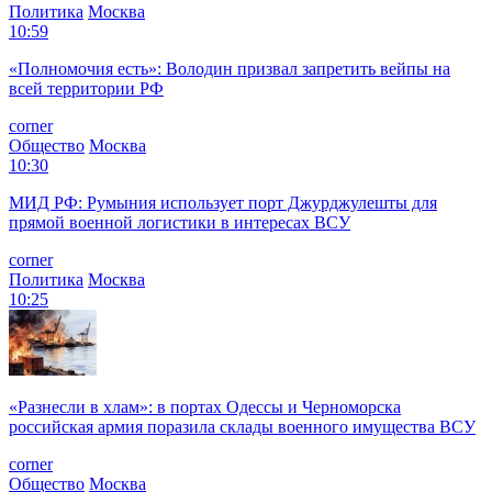
Политика
Москва
10:59
«Полномочия есть»: Володин призвал запретить вейпы на
всей территории РФ
corner
Общество
Москва
10:30
МИД РФ: Румыния использует порт Джурджулешты для
прямой военной логистики в интересах ВСУ
corner
Политика
Москва
10:25
«Разнесли в хлам»: в портах Одессы и Черноморска
российская армия поразила склады военного имущества ВСУ
corner
Общество
Москва