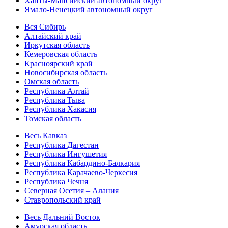
Ханты-Мансийский автономный округ
Ямало-Ненецкий автономный округ
Вся Сибирь
Алтайский край
Иркутская область
Кемеровская область
Красноярский край
Новосибирская область
Омская область
Республика Алтай
Республика Тыва
Республика Хакасия
Томская область
Весь Кавказ
Республика Дагестан
Республика Ингушетия
Республика Кабардино-Балкария
Республика Карачаево-Черкесия
Республика Чечня
Северная Осетия – Алания
Ставропольский край
Весь Дальний Восток
Амурская область