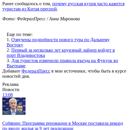
Ранее сообщалось о том,
почему русская кухня часто кажется
туристам из Китая пресной
.
Фото: ФедералПресс / Анна Миронова
Еще по теме:
1.
Озвучены подробности нового тура по Дальнему
Востоку
2.
Первый за несколько лет круизный лайнер войдет в
порт Владивостока
3.
Для туристов изменили правила въезда на Фукуок во
Вьетнаме
Добавьте
ФедералПресс
в мои источники, чтобы быть в курсе
новостей дня.
Реклама
Новости
13:08
Собянин: Программа реновации в Москве поставила рекорд
по вводу жилья за 9 лет реализации