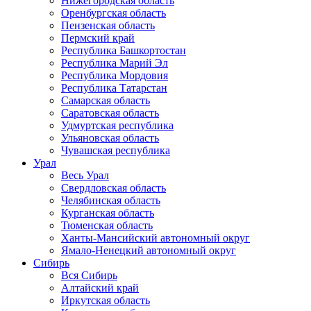
Нижегородская область
Оренбургская область
Пензенская область
Пермский край
Республика Башкортостан
Республика Марий Эл
Республика Мордовия
Республика Татарстан
Самарская область
Саратовская область
Удмуртская республика
Ульяновская область
Чувашская республика
Урал
Весь Урал
Свердловская область
Челябинская область
Курганская область
Тюменская область
Ханты-Мансийский автономный округ
Ямало-Ненецкий автономный округ
Сибирь
Вся Сибирь
Алтайский край
Иркутская область