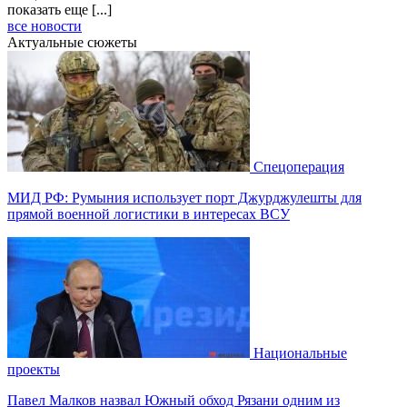
показать еще [...]
все новости
Актуальные сюжеты
Спецоперация
МИД РФ: Румыния использует порт Джурджулешты для
прямой военной логистики в интересах ВСУ
Национальные
проекты
Павел Малков назвал Южный обход Рязани одним из