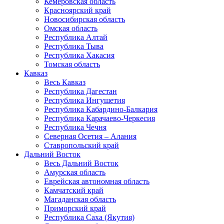
Кемеровская область
Красноярский край
Новосибирская область
Омская область
Республика Алтай
Республика Тыва
Республика Хакасия
Томская область
Кавказ
Весь Кавказ
Республика Дагестан
Республика Ингушетия
Республика Кабардино-Балкария
Республика Карачаево-Черкесия
Республика Чечня
Северная Осетия – Алания
Ставропольский край
Дальний Восток
Весь Дальний Восток
Амурская область
Еврейская автономная область
Камчатский край
Магаданская область
Приморский край
Республика Саха (Якутия)