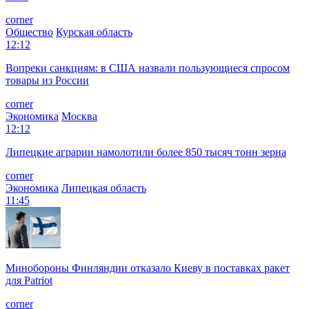
corner
Общество
Курская область
12:12
Вопреки санкциям: в США назвали пользующиеся спросом
товары из России
corner
Экономика
Москва
12:12
Липецкие аграрии намолотили более 850 тысяч тонн зерна
corner
Экономика
Липецкая область
11:45
Минобороны Финляндии отказало Киеву в поставках ракет
для Patriot
corner