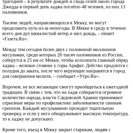
трагедией – в результате дождей и схода селей около города
Джидда в первый день хаджа погибло 48 человек, из них 13
паломников.
Тысячи людей, направляющихся в Мекку, не могут
продолжить путь из-за непогоды. В Мекке в среду в течение
всего дня дул шквалистый ветер и шел дождь, – пишет
«Газета.Ru».
Между тем сегодня более двух с половиной миллионов
мусульман, среди которых 20 тысяч паломников из России,
соберутся в 25 км от Мекки, чтобы исполнить главный обряд
хаджа – великое стояние у горы Арафат. Действо продлится с
полудня до заката, после чего верующие направятся в город
для совершения молитв, – сообщает «Утро.Ru».
Впрочем, не все желающие смогут приобщиться к ежегодной
традиции. В связи с тем, что на хадж собирается огромное
количество народа, власти Саудовской Аравии принимают
серьезные меры по профилактике заболеваемости свиным
гриппом. Каждый мусульманин проходит тщательную
проверку, и если у него обнаруживают высокую температуру,
то к хаджу не допускают.
Кроме того, въезд в Мекку закрыт старикам, людям с