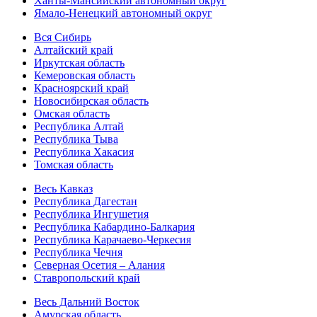
Ханты-Мансийский автономный округ
Ямало-Ненецкий автономный округ
Вся Сибирь
Алтайский край
Иркутская область
Кемеровская область
Красноярский край
Новосибирская область
Омская область
Республика Алтай
Республика Тыва
Республика Хакасия
Томская область
Весь Кавказ
Республика Дагестан
Республика Ингушетия
Республика Кабардино-Балкария
Республика Карачаево-Черкесия
Республика Чечня
Северная Осетия – Алания
Ставропольский край
Весь Дальний Восток
Амурская область