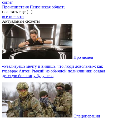
corner
Происшествия
Пензенская область
показать еще [...]
все новости
Актуальные сюжеты
Про людей
«Реализуешь мечту и видишь, что люди довольны»: как
главврач Антон Рыжий из обычной поликлиники создал
детскую больницу будущего
Спецоперация