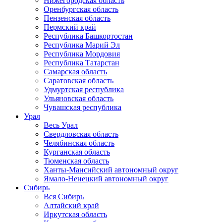
Нижегородская область
Оренбургская область
Пензенская область
Пермский край
Республика Башкортостан
Республика Марий Эл
Республика Мордовия
Республика Татарстан
Самарская область
Саратовская область
Удмуртская республика
Ульяновская область
Чувашская республика
Урал
Весь Урал
Свердловская область
Челябинская область
Курганская область
Тюменская область
Ханты-Мансийский автономный округ
Ямало-Ненецкий автономный округ
Сибирь
Вся Сибирь
Алтайский край
Иркутская область