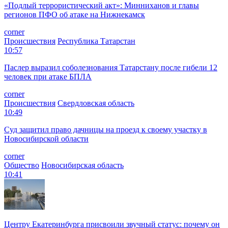
«Подлый террористический акт»: Минниханов и главы
регионов ПФО об атаке на Нижнекамск
corner
Происшествия
Республика Татарстан
10:57
Паслер выразил соболезнования Татарстану после гибели 12
человек при атаке БПЛА
corner
Происшествия
Свердловская область
10:49
Суд защитил право дачницы на проезд к своему участку в
Новосибирской области
corner
Общество
Новосибирская область
10:41
Центру Екатеринбурга присвоили звучный статус: почему он