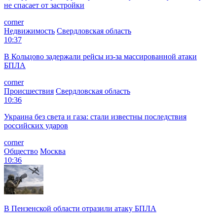
не спасает от застройки
corner
Недвижимость
Свердловская область
10:37
В Кольцово задержали рейсы из-за массированной атаки
БПЛА
corner
Происшествия
Свердловская область
10:36
Украина без света и газа: стали известны последствия
российских ударов
corner
Общество
Москва
10:36
В Пензенской области отразили атаку БПЛА