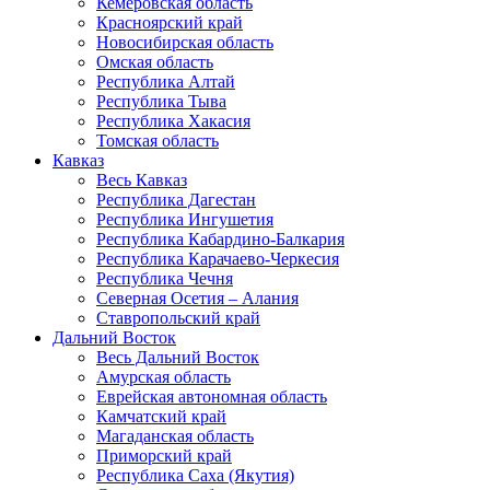
Кемеровская область
Красноярский край
Новосибирская область
Омская область
Республика Алтай
Республика Тыва
Республика Хакасия
Томская область
Кавказ
Весь Кавказ
Республика Дагестан
Республика Ингушетия
Республика Кабардино-Балкария
Республика Карачаево-Черкесия
Республика Чечня
Северная Осетия – Алания
Ставропольский край
Дальний Восток
Весь Дальний Восток
Амурская область
Еврейская автономная область
Камчатский край
Магаданская область
Приморский край
Республика Саха (Якутия)