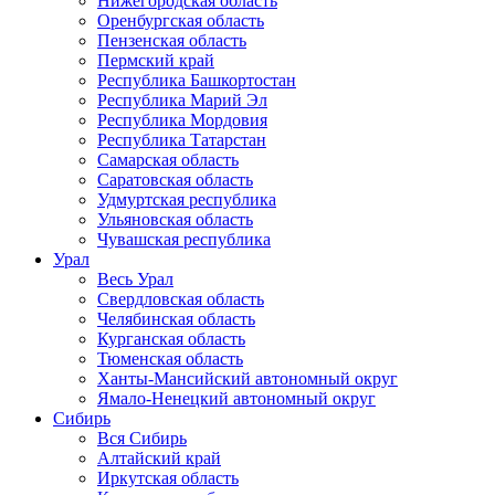
Нижегородская область
Оренбургская область
Пензенская область
Пермский край
Республика Башкортостан
Республика Марий Эл
Республика Мордовия
Республика Татарстан
Самарская область
Саратовская область
Удмуртская республика
Ульяновская область
Чувашская республика
Урал
Весь Урал
Свердловская область
Челябинская область
Курганская область
Тюменская область
Ханты-Мансийский автономный округ
Ямало-Ненецкий автономный округ
Сибирь
Вся Сибирь
Алтайский край
Иркутская область