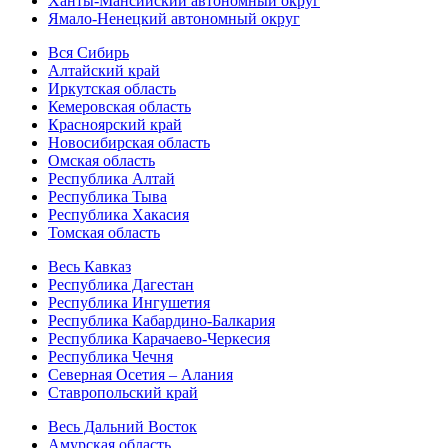
Ханты-Мансийский автономный округ
Ямало-Ненецкий автономный округ
Вся Сибирь
Алтайский край
Иркутская область
Кемеровская область
Красноярский край
Новосибирская область
Омская область
Республика Алтай
Республика Тыва
Республика Хакасия
Томская область
Весь Кавказ
Республика Дагестан
Республика Ингушетия
Республика Кабардино-Балкария
Республика Карачаево-Черкесия
Республика Чечня
Северная Осетия – Алания
Ставропольский край
Весь Дальний Восток
Амурская область