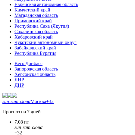
Еврейская автономная область
Камчатский край
Магаданская область
Приморский край
Республика Саха (Якутия)
Сахалинская область
Хабаровский край
Чукотский автономный округ
Забайкальский край
Республика Бурятия
Весь Донбасс
Запорожская область
Херсонская область
ЛНР
ДНР
sun-rain-cloud
Москва
+32
Прогноз на 7 дней
7.08 пт
sun-rain-cloud
+32