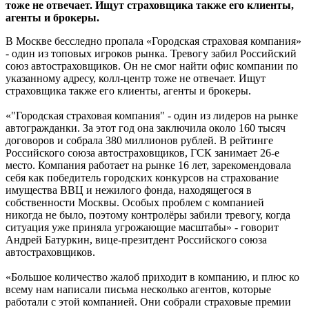
тоже не отвечает. Ищут страховщика также его клиенты,
агенты и брокеры.
В Москве бесследно пропала «Городская страховая компания»
- один из топовых игроков рынка. Тревогу забил Российский
союз автостраховщиков. Он не смог найти офис компании по
указанному адресу, колл-центр тоже не отвечает. Ищут
страховщика также его клиенты, агенты и брокеры.
«"Городская страховая компания" - один из лидеров на рынке
автогражданки. За этот год она заключила около 160 тысяч
договоров и собрала 380 миллионов рублей. В рейтинге
Российского союза автостраховщиков, ГСК занимает 26-е
место. Компания работает на рынке 16 лет, зарекомендовала
себя как победитель городских конкурсов на страхование
имущества ВВЦ и нежилого фонда, находящегося в
собственности Москвы. Особых проблем с компанией
никогда не было, поэтому контролёры забили тревогу, когда
ситуация уже приняла угрожающие масштабы» - говорит
Андрей Батуркин, вице-презитдент Российского союза
автостраховщиков.
«Большое количество жалоб приходит в компанию, и плюс ко
всему нам написали письма несколько агентов, которые
работали с этой компанией. Они собрали страховые премии