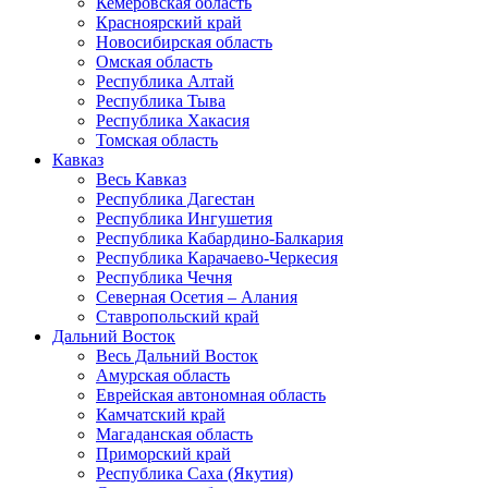
Кемеровская область
Красноярский край
Новосибирская область
Омская область
Республика Алтай
Республика Тыва
Республика Хакасия
Томская область
Кавказ
Весь Кавказ
Республика Дагестан
Республика Ингушетия
Республика Кабардино-Балкария
Республика Карачаево-Черкесия
Республика Чечня
Северная Осетия – Алания
Ставропольский край
Дальний Восток
Весь Дальний Восток
Амурская область
Еврейская автономная область
Камчатский край
Магаданская область
Приморский край
Республика Саха (Якутия)