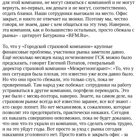
для этой компании, не могут связаться с компанией и не могут
вернуть, во-первых, им деньги и не могут, соответственно,
отдать бланки. Наши сотрудники выезжали на место. Офис
закрыт, и никто не отвечает на звонки. Поэтому мы, честно
говоря, не знаем, даже с кем общаться на эту тему. Наверное,
эта компания, как и большинство остальных, просто сбежала с
рынка» - цитирует Батуркина «BFM.Ru».
То, что у «Городской страховой компании» крупные
финансовые проблемы, участники рынка заметили давно.
Ещё несколько месяцев назад исчезновение ГСК можно было
предсказать, говорит Евгений Потапов, генеральный
директор страховой компании «Межрегионгарант»: «То, что у
них ситуация была плохая, это известно уже всем давно было.
Но что они просто сбежали, это только слух, пока не
проверенный. Там народ уже побежал: сотрудники на работу
устраиваться в другие компании, портфели переводить. Это
уже было с месяц-полтора, наверно. Знаете, на самом деле, на
страховом рынке всегда всё известно заранее, все всё знают -
кто скоро лопнет. Но нет механизмов, к сожалению, которые
позволят это предотвратить, практически никаких. Сегодня
их наказать совершенно невозможно, пока не будет доказано,
что они что-то украли из компании, что сделать очень трудно,
и на это уйдут годы. Вот просто за уход с рынка сегодня
наказания уголовного нет. Просто взять и закрыть офис - за