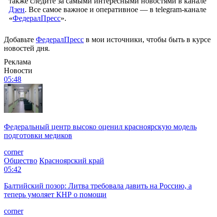
также следите за самыми интересными новостями в канале
Дзен
. Все самое важное и оперативное — в telegram-канале
«
ФедералПресс
».
Добавьте
ФедералПресс
в мои источники, чтобы быть в курсе
новостей дня.
Реклама
Новости
05:48
Федеральный центр высоко оценил красноярскую модель
подготовки медиков
corner
Общество
Красноярский край
05:42
Балтийский позор: Литва требовала давить на Россию, а
теперь умоляет КНР о помощи
corner