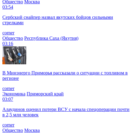
Общество
Москва
03:54
Сербский снайпер назвал якутских бойцов сильными
стрелками
corner
Общество
Республика Саха (Якутия)
03:16
В Минэнерго Приморья рассказали о ситуации с топливом в
регионе
corner
Экономика
Приморский край
03:07
Алаудинов оценил потери ВСУ с начала спецоперации почти
в 2,5 млн человек
corner
Общество
Москва