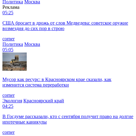
Политика
Москва
Реклама
05:25
США бросает в дрожь от слов Медведева: советское оружие
возмездия до сих пор в строю
corner
Политика
Москва
05:05
Мусор как ресурс: в Красноярском крае сказали, как
изменится система переработки
corner
Экология
Красноярский край
04:25
В Госдуме рассказали, кто с сентября получит право на долгие
ипотечные каникулы
corner