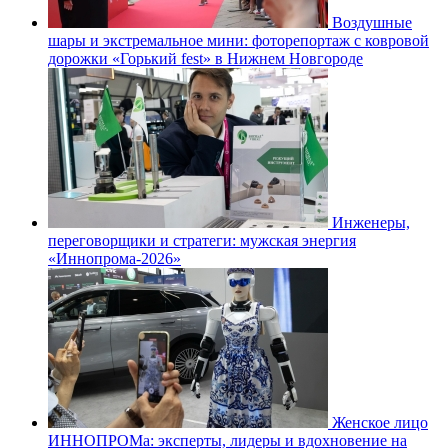
Воздушные
шары и экстремальное мини: фоторепортаж с ковровой
дорожки «Горький fest» в Нижнем Новгороде
Инженеры,
переговорщики и стратеги: мужская энергия
«Иннопрома-2026»
Женское лицо
ИННОПРОМа: эксперты, лидеры и вдохновение на