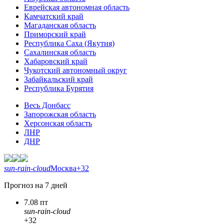
Еврейская автономная область
Камчатский край
Магаданская область
Приморский край
Республика Саха (Якутия)
Сахалинская область
Хабаровский край
Чукотский автономный округ
Забайкальский край
Республика Бурятия
Весь Донбасс
Запорожская область
Херсонская область
ЛНР
ДНР
sun-rain-cloud
Москва
+32
Прогноз на 7 дней
7.08 пт
sun-rain-cloud
+32