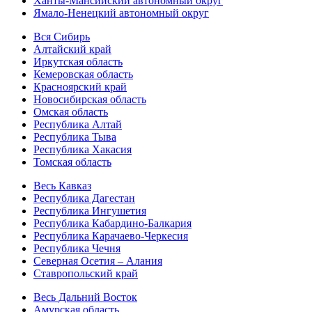
Ханты-Мансийский автономный округ
Ямало-Ненецкий автономный округ
Вся Сибирь
Алтайский край
Иркутская область
Кемеровская область
Красноярский край
Новосибирская область
Омская область
Республика Алтай
Республика Тыва
Республика Хакасия
Томская область
Весь Кавказ
Республика Дагестан
Республика Ингушетия
Республика Кабардино-Балкария
Республика Карачаево-Черкесия
Республика Чечня
Северная Осетия – Алания
Ставропольский край
Весь Дальний Восток
Амурская область