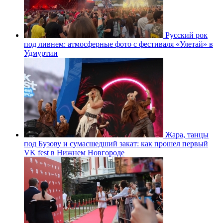
Русский рок
под ливнем: атмосферные фото с фестиваля «Улетай» в
Удмуртии
Жара, танцы
под Бузову и сумасшедший закат: как прошел первый
VK fest в Нижнем Новгороде