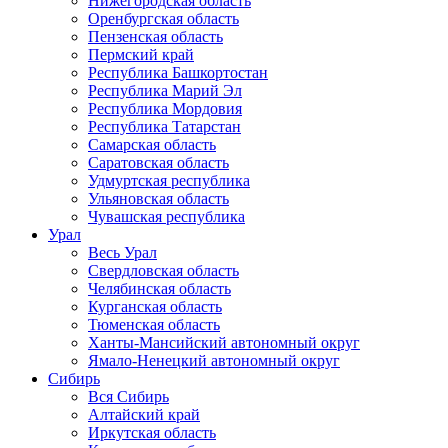
Нижегородская область
Оренбургская область
Пензенская область
Пермский край
Республика Башкортостан
Республика Марий Эл
Республика Мордовия
Республика Татарстан
Самарская область
Саратовская область
Удмуртская республика
Ульяновская область
Чувашская республика
Урал
Весь Урал
Свердловская область
Челябинская область
Курганская область
Тюменская область
Ханты-Мансийский автономный округ
Ямало-Ненецкий автономный округ
Сибирь
Вся Сибирь
Алтайский край
Иркутская область