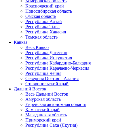
Кемеровская область
Красноярский край
Новосибирская область
Омская область
Республика Алтай
Республика Тыва
Республика Хакасия
Томская область
Кавказ
Весь Кавказ
Республика Дагестан
Республика Ингушетия
Республика Кабардино-Балкария
Республика Карачаево-Черкесия
Республика Чечня
Северная Осетия – Алания
Ставропольский край
Дальний Восток
Весь Дальний Восток
Амурская область
Еврейская автономная область
Камчатский край
Магаданская область
Приморский край
Республика Саха (Якутия)