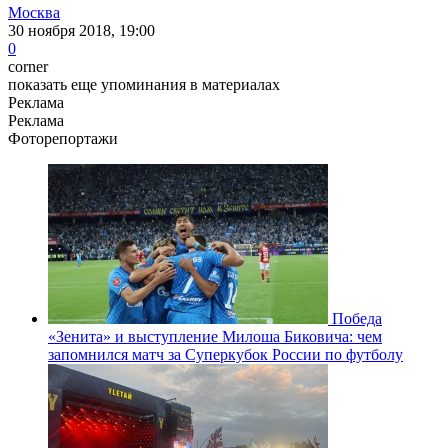
Москва
30 ноября 2018, 19:00
0
corner
показать еще упоминания в материалах
Реклама
Реклама
Фоторепортажи
Победа
«Зенита» и выступление Милоша Биковича: чем
запомнился матч за Суперкубок России по футболу