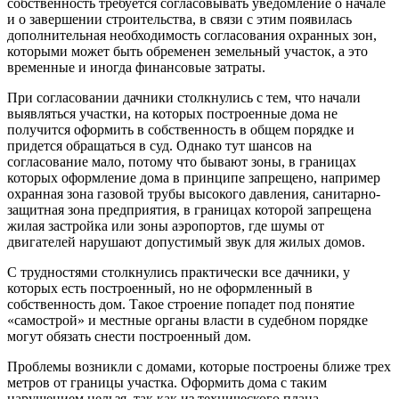
собственность требуется согласовывать уведомление о начале
и о завершении строительства, в связи с этим появилась
дополнительная необходимость согласования охранных зон,
которыми может быть обременен земельный участок, а это
временные и иногда финансовые затраты.
При согласовании дачники столкнулись с тем, что начали
выявляться участки, на которых построенные дома не
получится оформить в собственность в общем порядке и
придется обращаться в суд. Однако тут шансов на
согласование мало, потому что бывают зоны, в границах
которых оформление дома в принципе запрещено, например
охранная зона газовой трубы высокого давления, санитарно-
защитная зона предприятия, в границах которой запрещена
жилая застройка или зоны аэропортов, где шумы от
двигателей нарушают допустимый звук для жилых домов.
С трудностями столкнулись практически все дачники, у
которых есть построенный, но не оформленный в
собственность дом. Такое строение попадет под понятие
«самострой» и местные органы власти в судебном порядке
могут обязать снести построенный дом.
Проблемы возникли с домами, которые построены ближе трех
метров от границы участка. Оформить дома с таким
нарушением нельзя, так как из технического плана,