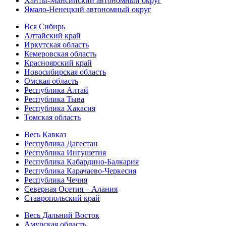
Ханты-Мансийский автономный округ
Ямало-Ненецкий автономный округ
Вся Сибирь
Алтайский край
Иркутская область
Кемеровская область
Красноярский край
Новосибирская область
Омская область
Республика Алтай
Республика Тыва
Республика Хакасия
Томская область
Весь Кавказ
Республика Дагестан
Республика Ингушетия
Республика Кабардино-Балкария
Республика Карачаево-Черкесия
Республика Чечня
Северная Осетия – Алания
Ставропольский край
Весь Дальний Восток
Амурская область