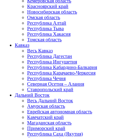
Кемеровская область
Красноярский край
Новосибирская область
Омская область
Республика Алтай
Республика Тыва
Республика Хакасия
Томская область
Кавказ
Весь Кавказ
Республика Дагестан
Республика Ингушетия
Республика Кабардино-Балкария
Республика Карачаево-Черкесия
Республика Чечня
Северная Осетия – Алания
Ставропольский край
Дальний Восток
Весь Дальний Восток
Амурская область
Еврейская автономная область
Камчатский край
Магаданская область
Приморский край
Республика Саха (Якутия)