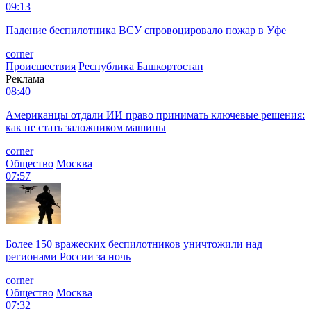
09:13
Падение беспилотника ВСУ спровоцировало пожар в Уфе
corner
Происшествия
Республика Башкортостан
Реклама
08:40
Американцы отдали ИИ право принимать ключевые решения:
как не стать заложником машины
corner
Общество
Москва
07:57
Более 150 вражеских беспилотников уничтожили над
регионами России за ночь
corner
Общество
Москва
07:32