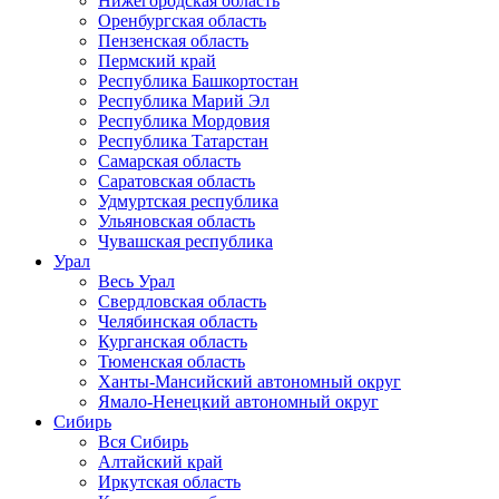
Нижегородская область
Оренбургская область
Пензенская область
Пермский край
Республика Башкортостан
Республика Марий Эл
Республика Мордовия
Республика Татарстан
Самарская область
Саратовская область
Удмуртская республика
Ульяновская область
Чувашская республика
Урал
Весь Урал
Свердловская область
Челябинская область
Курганская область
Тюменская область
Ханты-Мансийский автономный округ
Ямало-Ненецкий автономный округ
Сибирь
Вся Сибирь
Алтайский край
Иркутская область