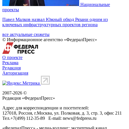
Национальные
проекты
Павел Малков назвал Южный обход Рязани одним из
ключевых инфраструктурных проектов региона
все актуальные сюжеты
© Информационное агентство «ФедералПресс»
О проекте
Реклама
Редакция
Авторизация
2007-2026 ©
Редакция «
ФедералПресс
»
Адрес для корреспонденции и посетителей:
127018
, Россия, г.
Москва
,
ул. Полковая, д. 3, стр. 3
, офис 211
Тел.
+7(499) 112-35-89
E-mail:
news@fedpress.ru
«ФедералПресс» - медиа-холдинг: экспертный канал,