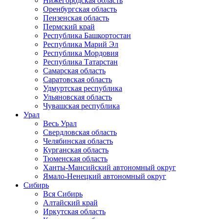
Нижегородская область
Оренбургская область
Пензенская область
Пермский край
Республика Башкортостан
Республика Марий Эл
Республика Мордовия
Республика Татарстан
Самарская область
Саратовская область
Удмуртская республика
Ульяновская область
Чувашская республика
Урал
Весь Урал
Свердловская область
Челябинская область
Курганская область
Тюменская область
Ханты-Мансийский автономный округ
Ямало-Ненецкий автономный округ
Сибирь
Вся Сибирь
Алтайский край
Иркутская область