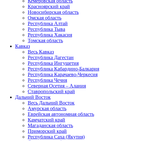
Кемеровская область
Красноярский край
Новосибирская область
Омская область
Республика Алтай
Республика Тыва
Республика Хакасия
Томская область
Кавказ
Весь Кавказ
Республика Дагестан
Республика Ингушетия
Республика Кабардино-Балкария
Республика Карачаево-Черкесия
Республика Чечня
Северная Осетия – Алания
Ставропольский край
Дальний Восток
Весь Дальний Восток
Амурская область
Еврейская автономная область
Камчатский край
Магаданская область
Приморский край
Республика Саха (Якутия)