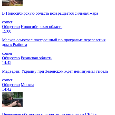
В Новосибирскую область возвращается сильная жара
corner
Общество
Новосибирская область
15:00
Малков осмотрел построенный по программе переселения
дом в Рыбном
corner
Общество
Рязанская область
14:45
Медведев: Украину при Зеленском ждет неминуемая гибель
corner
Общество
Москва
14:42
Первышов обозначил приоритет по ветеранам СВО в