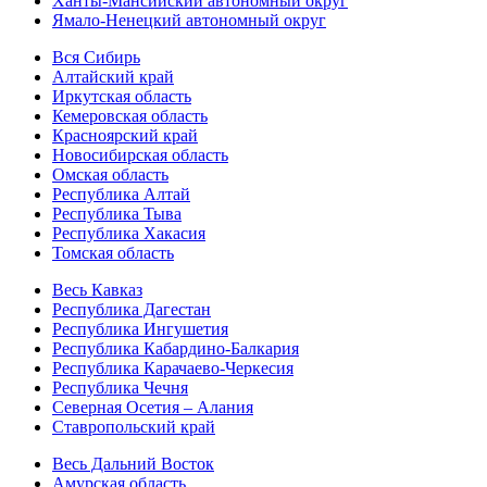
Ханты-Мансийский автономный округ
Ямало-Ненецкий автономный округ
Вся Сибирь
Алтайский край
Иркутская область
Кемеровская область
Красноярский край
Новосибирская область
Омская область
Республика Алтай
Республика Тыва
Республика Хакасия
Томская область
Весь Кавказ
Республика Дагестан
Республика Ингушетия
Республика Кабардино-Балкария
Республика Карачаево-Черкесия
Республика Чечня
Северная Осетия – Алания
Ставропольский край
Весь Дальний Восток
Амурская область