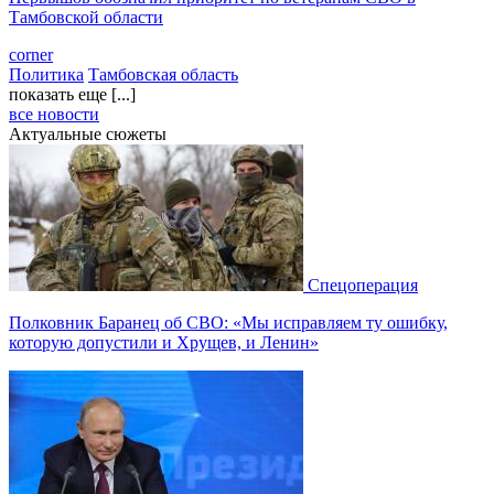
Тамбовской области
corner
Политика
Тамбовская область
показать еще [...]
все новости
Актуальные сюжеты
Спецоперация
Полковник Баранец об СВО: «Мы исправляем ту ошибку,
которую допустили и Хрущев, и Ленин»