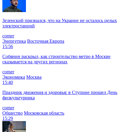
Зеленский признался, что на Украине не осталось целых
электростанций
corner
Энергетика
Восточная Европа
15:56
Собянин раскрыл, как строительство метро в Москве
сказывается на других регионах
corner
Экономика
Москва
15:40
Праздник движения и здоровья: в Ступине прошел День
физкультурника
corner
Общество
Московская область
15:29