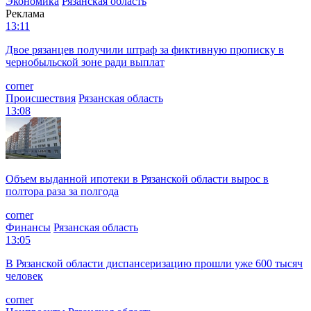
Экономика
Рязанская область
Реклама
13:11
Двое рязанцев получили штраф за фиктивную прописку в
чернобыльской зоне ради выплат
corner
Происшествия
Рязанская область
13:08
Объем выданной ипотеки в Рязанской области вырос в
полтора раза за полгода
corner
Финансы
Рязанская область
13:05
В Рязанской области диспансеризацию прошли уже 600 тысяч
человек
corner