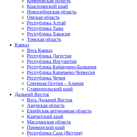
Кемеровская область
Красноярский край
Новосибирская область
Омская область
Республика Алтай
Республика Тыва
Республика Хакасия
Томская область
Кавказ
Весь Кавказ
Республика Дагестан
Республика Ингушетия
Республика Кабардино-Балкария
Республика Карачаево-Черкесия
Республика Чечня
Северная Осетия – Алания
Ставропольский край
Дальний Восток
Весь Дальний Восток
Амурская область
Еврейская автономная область
Камчатский край
Магаданская область
Приморский край
Республика Саха (Якутия)