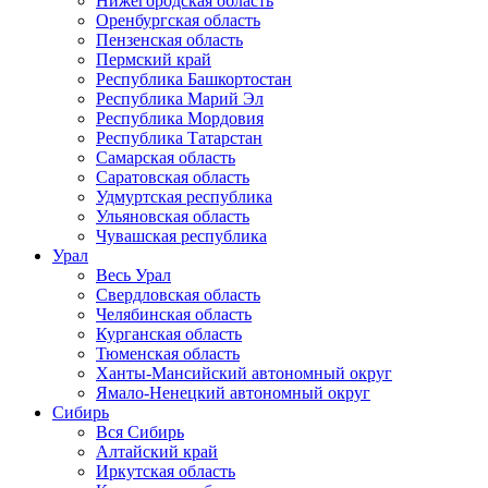
Нижегородская область
Оренбургская область
Пензенская область
Пермский край
Республика Башкортостан
Республика Марий Эл
Республика Мордовия
Республика Татарстан
Самарская область
Саратовская область
Удмуртская республика
Ульяновская область
Чувашская республика
Урал
Весь Урал
Свердловская область
Челябинская область
Курганская область
Тюменская область
Ханты-Мансийский автономный округ
Ямало-Ненецкий автономный округ
Сибирь
Вся Сибирь
Алтайский край
Иркутская область