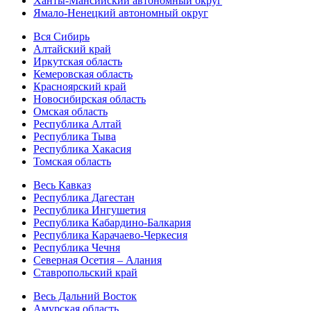
Ханты-Мансийский автономный округ
Ямало-Ненецкий автономный округ
Вся Сибирь
Алтайский край
Иркутская область
Кемеровская область
Красноярский край
Новосибирская область
Омская область
Республика Алтай
Республика Тыва
Республика Хакасия
Томская область
Весь Кавказ
Республика Дагестан
Республика Ингушетия
Республика Кабардино-Балкария
Республика Карачаево-Черкесия
Республика Чечня
Северная Осетия – Алания
Ставропольский край
Весь Дальний Восток
Амурская область