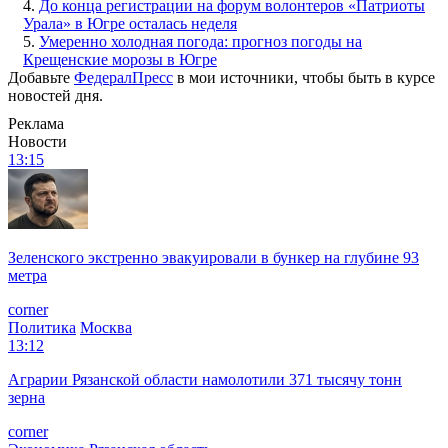
4.
До конца регистрации на форум волонтеров «Патриоты
Урала» в Югре осталась неделя
5.
Умеренно холодная погода: прогноз погоды на
Крещенские морозы в Югре
Добавьте
ФедералПресс
в мои источники, чтобы быть в курсе
новостей дня.
Реклама
Новости
13:15
Зеленского экстренно эвакуировали в бункер на глубине 93
метра
corner
Политика
Москва
13:12
Аграрии Рязанской области намолотили 371 тысячу тонн
зерна
corner