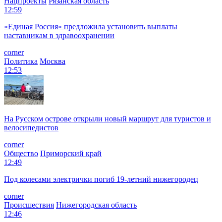
Нацпроекты
Рязанская область
12:59
«Единая Россия» предложила установить выплаты
наставникам в здравоохранении
corner
Политика
Москва
12:53
На Русском острове открыли новый маршрут для туристов и
велосипедистов
corner
Общество
Приморский край
12:49
Под колесами электрички погиб 19-летний нижегородец
corner
Происшествия
Нижегородская область
12:46