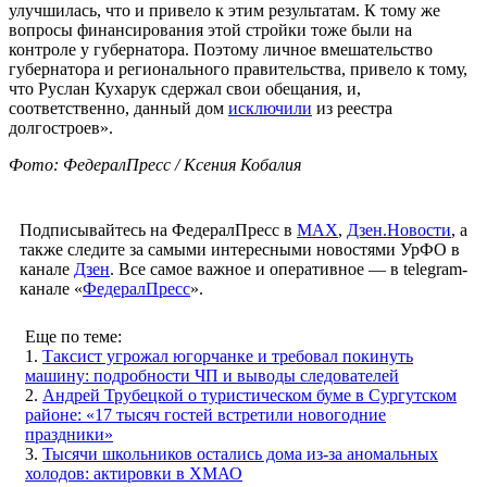
улучшилась, что и привело к этим результатам. К тому же
вопросы финансирования этой стройки тоже были на
контроле у губернатора. Поэтому личное вмешательство
губернатора и регионального правительства, привело к тому,
что Руслан Кухарук сдержал свои обещания, и,
соответственно, данный дом
исключили
из реестра
долгостроев».
Фото: ФедералПресс / Ксения Кобалия
Подписывайтесь на ФедералПресс в
МАХ
,
Дзен.Новости
, а
также следите за самыми интересными новостями УрФО в
канале
Дзен
. Все самое важное и оперативное — в telegram-
канале «
ФедералПресс
».
Еще по теме:
1.
Таксист угрожал югорчанке и требовал покинуть
машину: подробности ЧП и выводы следователей
2.
Андрей Трубецкой о туристическом буме в Сургутском
районе: «17 тысяч гостей встретили новогодние
праздники»
3.
Тысячи школьников остались дома из-за аномальных
холодов: актировки в ХМАО