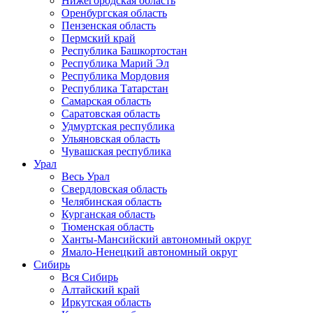
Нижегородская область
Оренбургская область
Пензенская область
Пермский край
Республика Башкортостан
Республика Марий Эл
Республика Мордовия
Республика Татарстан
Самарская область
Саратовская область
Удмуртская республика
Ульяновская область
Чувашская республика
Урал
Весь Урал
Свердловская область
Челябинская область
Курганская область
Тюменская область
Ханты-Мансийский автономный округ
Ямало-Ненецкий автономный округ
Сибирь
Вся Сибирь
Алтайский край
Иркутская область