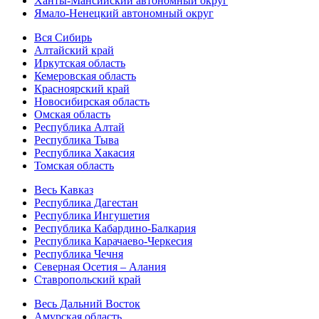
Ханты-Мансийский автономный округ
Ямало-Ненецкий автономный округ
Вся Сибирь
Алтайский край
Иркутская область
Кемеровская область
Красноярский край
Новосибирская область
Омская область
Республика Алтай
Республика Тыва
Республика Хакасия
Томская область
Весь Кавказ
Республика Дагестан
Республика Ингушетия
Республика Кабардино-Балкария
Республика Карачаево-Черкесия
Республика Чечня
Северная Осетия – Алания
Ставропольский край
Весь Дальний Восток
Амурская область