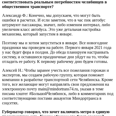
соответствовать реальным потребностям челябинцев в
общественном транспорте?
Александр Ф.: Конечно, мы допускаем, что могут быть
ошибки в расчетах. И если заметим, что в час пик автобус
штурмуют пассажиры, значит, либо изменим интервал, либо
увеличим класс автобуса. Это уже детальная настройка
механизма, который запустим в январе.
Поэтому мы и хотим запуститься в январе. Все новогодние
праздники мы проведем на работе. Первого января 2021 года
у нас будет фора в полдня. До обеда планируем настраивать
систему, и оставшиеся праздничные дни уйдут на то, чтобы
отладить ее работу. К первому рабочему дню будем готовы.
Алексей Н.: Чтобы заранее учесть все пожелания горожан и
экспертов, мы создаем рабочую группу, которая поможет
компании в разработке транспортной сети Челябинска. Кроме
того, все желающие могут направлять свои предложения на
электронную почту main@mindortrans74.ru, указав в теме
письма хэштег #БольшойЧелябинск, либо в комментариях под
соответствующими постами аккаунтов Миндортранса в
соцсетях.
Губернатор говорил, что хочет включить метро в единую