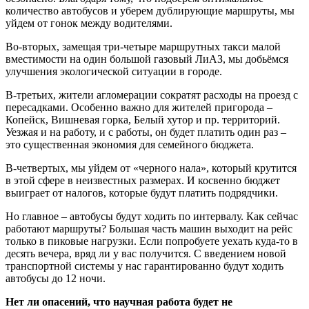
количество автобусов и уберем дублирующие маршруты, мы
уйдем от гонок между водителями.
Во-вторых, замещая три-четыре маршрутных такси малой
вместимости на один большой газовый ЛиАЗ, мы добьёмся
улучшения экологической ситуации в городе.
В-третьих, жители агломерации сократят расходы на проезд с
пересадками. Особенно важно для жителей пригорода –
Копейск, Вишневая горка, Белый хутор и пр. территорий.
Уезжая и на работу, и с работы, он будет платить один раз –
это существенная экономия для семейного бюджета.
В-четвертых, мы уйдем от «черного нала», который крутится
в этой сфере в неизвестных размерах. И косвенно бюджет
выиграет от налогов, которые будут платить подрядчики.
Но главное – автобусы будут ходить по интервалу. Как сейчас
работают маршруты? Большая часть машин выходит на рейс
только в пиковые нагрузки. Если попробуете уехать куда-то в
десять вечера, вряд ли у вас получится. С введением новой
транспортной системы у нас гарантированно будут ходить
автобусы до 12 ночи.
Нет ли опасений, что научная работа будет не