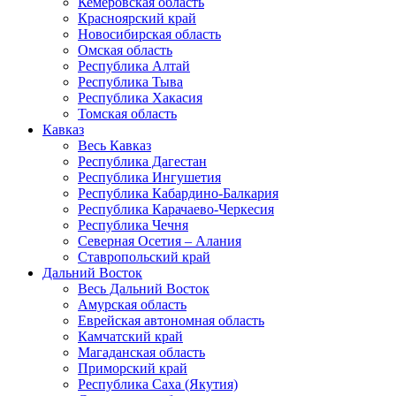
Кемеровская область
Красноярский край
Новосибирская область
Омская область
Республика Алтай
Республика Тыва
Республика Хакасия
Томская область
Кавказ
Весь Кавказ
Республика Дагестан
Республика Ингушетия
Республика Кабардино-Балкария
Республика Карачаево-Черкесия
Республика Чечня
Северная Осетия – Алания
Ставропольский край
Дальний Восток
Весь Дальний Восток
Амурская область
Еврейская автономная область
Камчатский край
Магаданская область
Приморский край
Республика Саха (Якутия)