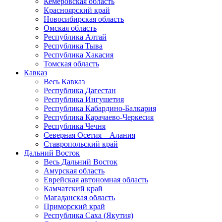
Кемеровская область
Красноярский край
Новосибирская область
Омская область
Республика Алтай
Республика Тыва
Республика Хакасия
Томская область
Кавказ
Весь Кавказ
Республика Дагестан
Республика Ингушетия
Республика Кабардино-Балкария
Республика Карачаево-Черкесия
Республика Чечня
Северная Осетия – Алания
Ставропольский край
Дальний Восток
Весь Дальний Восток
Амурская область
Еврейская автономная область
Камчатский край
Магаданская область
Приморский край
Республика Саха (Якутия)