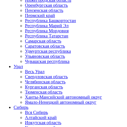
Нижегородская область
Оренбургская область
Пензенская область
Пермский край
Республика Башкортостан
Республика Марий Эл
Республика Мордовия
Республика Татарстан
Самарская область
Саратовская область
Удмуртская республика
Ульяновская область
Чувашская республика
Урал
Весь Урал
Свердловская область
Челябинская область
Курганская область
Тюменская область
Ханты-Мансийский автономный округ
Ямало-Ненецкий автономный округ
Сибирь
Вся Сибирь
Алтайский край
Иркутская область