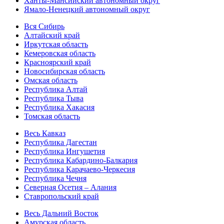
Ханты-Мансийский автономный округ
Ямало-Ненецкий автономный округ
Вся Сибирь
Алтайский край
Иркутская область
Кемеровская область
Красноярский край
Новосибирская область
Омская область
Республика Алтай
Республика Тыва
Республика Хакасия
Томская область
Весь Кавказ
Республика Дагестан
Республика Ингушетия
Республика Кабардино-Балкария
Республика Карачаево-Черкесия
Республика Чечня
Северная Осетия – Алания
Ставропольский край
Весь Дальний Восток
Амурская область