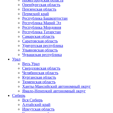
Нижегородская область
Оренбургская область
Пензенская область
Пермский край
Республика Башкортостан
Республика Марий Эл
Республика Мордовия
Республика Татарстан
Самарская область
Саратовская область
Удмуртская республика
Ульяновская область
Чувашская республика
Урал
Весь Урал
Свердловская область
Челябинская область
Курганская область
Тюменская область
Ханты-Мансийский автономный округ
Ямало-Ненецкий автономный округ
Сибирь
Вся Сибирь
Алтайский край
Иркутская область