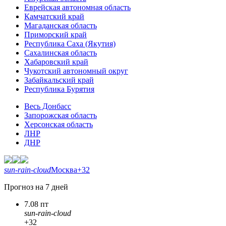
Еврейская автономная область
Камчатский край
Магаданская область
Приморский край
Республика Саха (Якутия)
Сахалинская область
Хабаровский край
Чукотский автономный округ
Забайкальский край
Республика Бурятия
Весь Донбасс
Запорожская область
Херсонская область
ЛНР
ДНР
sun-rain-cloud
Москва
+32
Прогноз на 7 дней
7.08 пт
sun-rain-cloud
+32