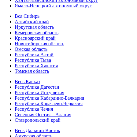
Ханты-Мансийский автономный округ
Ямало-Ненецкий автономный округ
Вся Сибирь
Алтайский край
Иркутская область
Кемеровская область
Красноярский край
Новосибирская область
Омская область
Республика Алтай
Республика Тыва
Республика Хакасия
Томская область
Весь Кавказ
Республика Дагестан
Республика Ингушетия
Республика Кабардино-Балкария
Республика Карачаево-Черкесия
Республика Чечня
Северная Осетия – Алания
Ставропольский край
Весь Дальний Восток
Амурская область