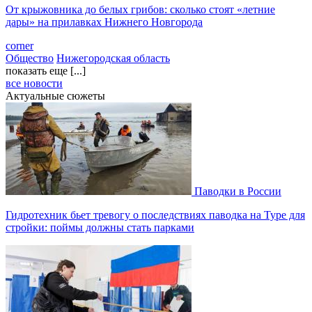
От крыжовника до белых грибов: сколько стоят «летние
дары» на прилавках Нижнего Новгорода
corner
Общество
Нижегородская область
показать еще [...]
все новости
Актуальные сюжеты
Паводки в России
Гидротехник бьет тревогу о последствиях паводка на Туре для
стройки: поймы должны стать парками