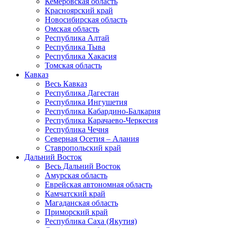
Кемеровская область
Красноярский край
Новосибирская область
Омская область
Республика Алтай
Республика Тыва
Республика Хакасия
Томская область
Кавказ
Весь Кавказ
Республика Дагестан
Республика Ингушетия
Республика Кабардино-Балкария
Республика Карачаево-Черкесия
Республика Чечня
Северная Осетия – Алания
Ставропольский край
Дальний Восток
Весь Дальний Восток
Амурская область
Еврейская автономная область
Камчатский край
Магаданская область
Приморский край
Республика Саха (Якутия)