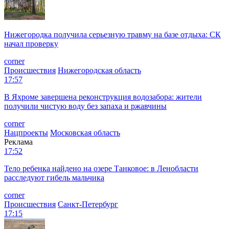
Нижегородка получила серьезную травму на базе отдыха: СК
начал проверку
corner
Происшествия
Нижегородская область
17:57
В Яхроме завершена реконструкция водозабора: жители
получили чистую воду без запаха и ржавчины
corner
Нацпроекты
Московская область
Реклама
17:52
Тело ребенка найдено на озере Танковое: в Ленобласти
расследуют гибель мальчика
corner
Происшествия
Санкт-Петербург
17:15