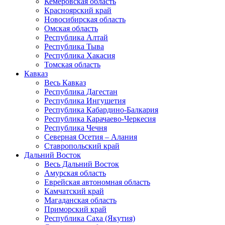
Кемеровская область
Красноярский край
Новосибирская область
Омская область
Республика Алтай
Республика Тыва
Республика Хакасия
Томская область
Кавказ
Весь Кавказ
Республика Дагестан
Республика Ингушетия
Республика Кабардино-Балкария
Республика Карачаево-Черкесия
Республика Чечня
Северная Осетия – Алания
Ставропольский край
Дальний Восток
Весь Дальний Восток
Амурская область
Еврейская автономная область
Камчатский край
Магаданская область
Приморский край
Республика Саха (Якутия)