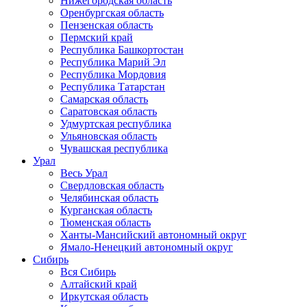
Нижегородская область
Оренбургская область
Пензенская область
Пермский край
Республика Башкортостан
Республика Марий Эл
Республика Мордовия
Республика Татарстан
Самарская область
Саратовская область
Удмуртская республика
Ульяновская область
Чувашская республика
Урал
Весь Урал
Свердловская область
Челябинская область
Курганская область
Тюменская область
Ханты-Мансийский автономный округ
Ямало-Ненецкий автономный округ
Сибирь
Вся Сибирь
Алтайский край
Иркутская область