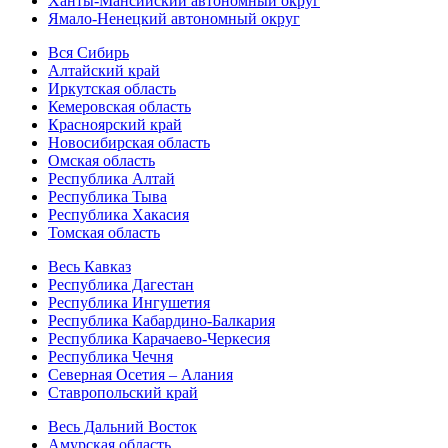
Ханты-Мансийский автономный округ
Ямало-Ненецкий автономный округ
Вся Сибирь
Алтайский край
Иркутская область
Кемеровская область
Красноярский край
Новосибирская область
Омская область
Республика Алтай
Республика Тыва
Республика Хакасия
Томская область
Весь Кавказ
Республика Дагестан
Республика Ингушетия
Республика Кабардино-Балкария
Республика Карачаево-Черкесия
Республика Чечня
Северная Осетия – Алания
Ставропольский край
Весь Дальний Восток
Амурская область