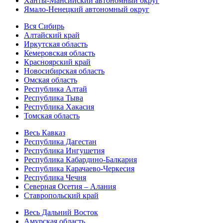
Ханты-Мансийский автономный округ
Ямало-Ненецкий автономный округ
Вся Сибирь
Алтайский край
Иркутская область
Кемеровская область
Красноярский край
Новосибирская область
Омская область
Республика Алтай
Республика Тыва
Республика Хакасия
Томская область
Весь Кавказ
Республика Дагестан
Республика Ингушетия
Республика Кабардино-Балкария
Республика Карачаево-Черкесия
Республика Чечня
Северная Осетия – Алания
Ставропольский край
Весь Дальний Восток
Амурская область