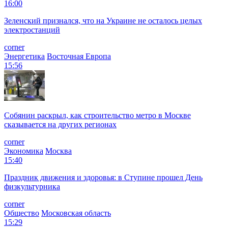
16:00
Зеленский признался, что на Украине не осталось целых
электростанций
corner
Энергетика
Восточная Европа
15:56
Собянин раскрыл, как строительство метро в Москве
сказывается на других регионах
corner
Экономика
Москва
15:40
Праздник движения и здоровья: в Ступине прошел День
физкультурника
corner
Общество
Московская область
15:29