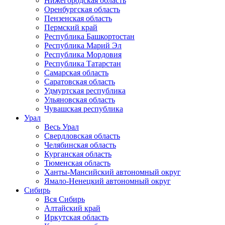
Нижегородская область
Оренбургская область
Пензенская область
Пермский край
Республика Башкортостан
Республика Марий Эл
Республика Мордовия
Республика Татарстан
Самарская область
Саратовская область
Удмуртская республика
Ульяновская область
Чувашская республика
Урал
Весь Урал
Свердловская область
Челябинская область
Курганская область
Тюменская область
Ханты-Мансийский автономный округ
Ямало-Ненецкий автономный округ
Сибирь
Вся Сибирь
Алтайский край
Иркутская область