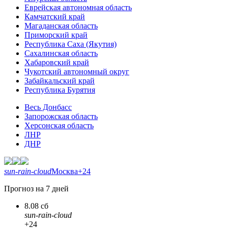
Еврейская автономная область
Камчатский край
Магаданская область
Приморский край
Республика Саха (Якутия)
Сахалинская область
Хабаровский край
Чукотский автономный округ
Забайкальский край
Республика Бурятия
Весь Донбасс
Запорожская область
Херсонская область
ЛНР
ДНР
sun-rain-cloud
Москва
+24
Прогноз на 7 дней
8.08 сб
sun-rain-cloud
+24