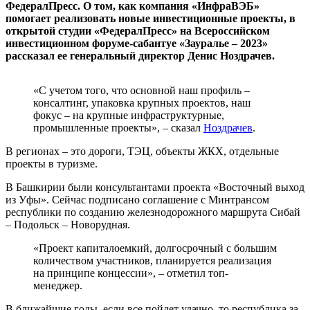
ФедералПресс. О том, как компания «ИнфраВЭБ»
помогает реализовать новые инвестиционные проекты, в
открытой студии «ФедералПресс» на Всероссийском
инвестиционном форуме-сабантуе «Зауралье – 2023»
рассказал ее генеральный директор Денис Ноздрачев.
«С учетом того, что основной наш профиль –
консалтинг, упаковка крупных проектов, наш
фокус – на крупные инфраструктурные,
промышленные проекты», – сказал
Ноздрачев
.
В регионах – это дороги, ТЭЦ, объекты ЖКХ, отдельные
проекты в туризме.
В Башкирии были консультантами проекта «Восточный выход
из Уфы». Сейчас подписано соглашение с Минтрансом
республики по созданию железнодорожного маршрута Сибай
– Подольск – Новорудная.
«Проект капиталоемкий, долгосрочный с большим
количеством участников, планируется реализация
на принципе концессии», – отметил топ-
менеджер.
В ближайшие годы, если все пойдет удачно, то республика за