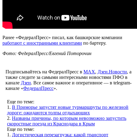
Ранее «ФедералПресс» писал, как башкирские компании
работают с иностранными клиентами
по бартеру.
Фото: ФедералПресс/Евгений Поторочин
Подписывайтесь на ФедералПресс в
МАХ
,
Дзен.Новости
, а
также следите за самыми интересными новостями ПФО в
канале
Дзен
. Все самое важное и оперативное — в telegram-
канале «
ФедералПресс
».
Еще по теме:
1.
В Приморье запустят новые турмаршруты по железной
дороге: ожидаются толпы отдыхающих
2.
Названы причины, по которым невозможно запустить
скоростные поезда из Краснодара в Крым
Еще по теме:
1.
Логистическая перезагрузка: какой транспорт