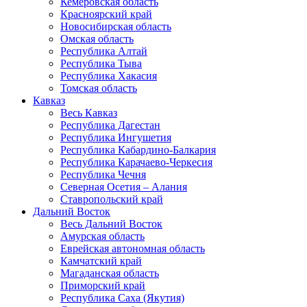
Кемеровская область
Красноярский край
Новосибирская область
Омская область
Республика Алтай
Республика Тыва
Республика Хакасия
Томская область
Кавказ
Весь Кавказ
Республика Дагестан
Республика Ингушетия
Республика Кабардино-Балкария
Республика Карачаево-Черкесия
Республика Чечня
Северная Осетия – Алания
Ставропольский край
Дальний Восток
Весь Дальний Восток
Амурская область
Еврейская автономная область
Камчатский край
Магаданская область
Приморский край
Республика Саха (Якутия)