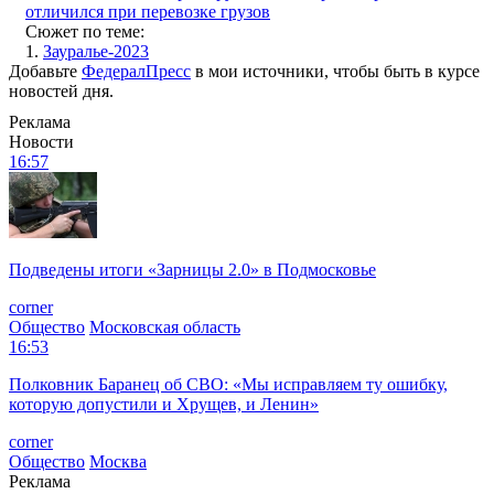
отличился при перевозке грузов
Сюжет по теме:
1.
Зауралье-2023
Добавьте
ФедералПресс
в мои источники, чтобы быть в курсе
новостей дня.
Реклама
Новости
16:57
Подведены итоги «Зарницы 2.0» в Подмосковье
corner
Общество
Московская область
16:53
Полковник Баранец об СВО: «Мы исправляем ту ошибку,
которую допустили и Хрущев, и Ленин»
corner
Общество
Москва
Реклама