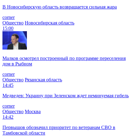
В Новосибирскую область возвращается сильная жара
corner
Общество
Новосибирская область
15:00
Малков осмотрел построенный по программе переселения
дом в Рыбном
corner
Общество
Рязанская область
14:45
Медведев: Украину при Зеленском ждет неминуемая гибель
corner
Общество
Москва
14:42
Первышов обозначил приоритет по ветеранам СВО в
Тамбовской области