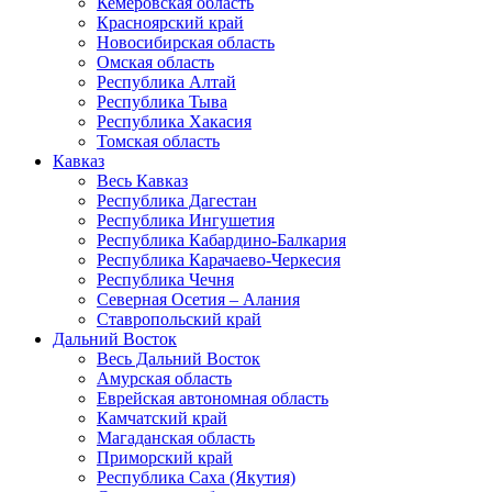
Кемеровская область
Красноярский край
Новосибирская область
Омская область
Республика Алтай
Республика Тыва
Республика Хакасия
Томская область
Кавказ
Весь Кавказ
Республика Дагестан
Республика Ингушетия
Республика Кабардино-Балкария
Республика Карачаево-Черкесия
Республика Чечня
Северная Осетия – Алания
Ставропольский край
Дальний Восток
Весь Дальний Восток
Амурская область
Еврейская автономная область
Камчатский край
Магаданская область
Приморский край
Республика Саха (Якутия)