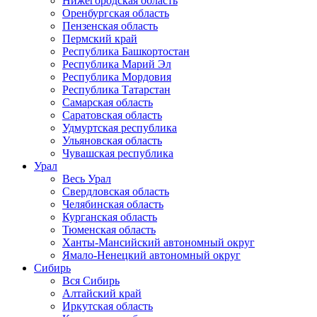
Нижегородская область
Оренбургская область
Пензенская область
Пермский край
Республика Башкортостан
Республика Марий Эл
Республика Мордовия
Республика Татарстан
Самарская область
Саратовская область
Удмуртская республика
Ульяновская область
Чувашская республика
Урал
Весь Урал
Свердловская область
Челябинская область
Курганская область
Тюменская область
Ханты-Мансийский автономный округ
Ямало-Ненецкий автономный округ
Сибирь
Вся Сибирь
Алтайский край
Иркутская область