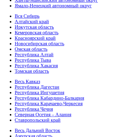
Ханты-Мансийский автономный округ
Ямало-Ненецкий автономный округ
Вся Сибирь
Алтайский край
Иркутская область
Кемеровская область
Красноярский край
Новосибирская область
Омская область
Республика Алтай
Республика Тыва
Республика Хакасия
Томская область
Весь Кавказ
Республика Дагестан
Республика Ингушетия
Республика Кабардино-Балкария
Республика Карачаево-Черкесия
Республика Чечня
Северная Осетия – Алания
Ставропольский край
Весь Дальний Восток
Амурская область