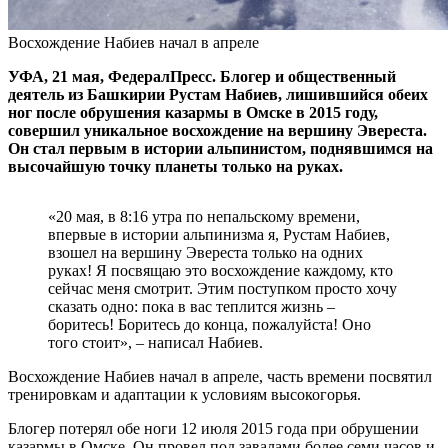
Восхождение Набиев начал в апреле
УФА, 21 мая, ФедералПресс. Блогер и общественный
деятель из Башкирии Рустам Набиев, лишившийся обеих
ног после обрушения казармы в Омске в 2015 году,
совершил уникальное восхождение на вершину Эвереста.
Он стал первым в истории альпинистом, поднявшимся на
высочайшую точку планеты только на руках.
«20 мая, в 8:16 утра по непальскому времени,
впервые в истории альпинизма я, Рустам Набиев,
взошел на вершину Эвереста только на одних
руках! Я посвящаю это восхождение каждому, кто
сейчас меня смотрит. Этим поступком просто хочу
сказать одно: пока в вас теплится жизнь –
боритесь! Боритесь до конца, пожалуйста! Оно
того стоит», – написал Набиев.
Восхождение Набиев начал в апреле, часть времени посвятил
тренировкам и адаптации к условиям высокогорья.
Блогер потерял обе ноги 12 июля 2015 года при обрушении
казармы в Омске. Он провел под завалами более семи часов и