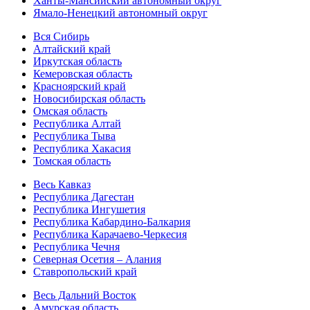
Ханты-Мансийский автономный округ
Ямало-Ненецкий автономный округ
Вся Сибирь
Алтайский край
Иркутская область
Кемеровская область
Красноярский край
Новосибирская область
Омская область
Республика Алтай
Республика Тыва
Республика Хакасия
Томская область
Весь Кавказ
Республика Дагестан
Республика Ингушетия
Республика Кабардино-Балкария
Республика Карачаево-Черкесия
Республика Чечня
Северная Осетия – Алания
Ставропольский край
Весь Дальний Восток
Амурская область