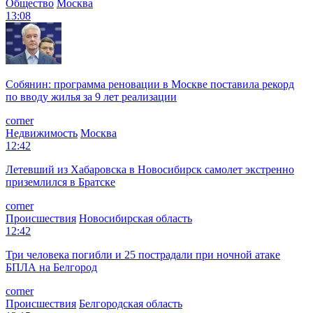
Общество
Москва
13:08
Собянин: программа реновации в Москве поставила рекорд
по вводу жилья за 9 лет реализации
corner
Недвижимость
Москва
12:42
Летевший из Хабаровска в Новосибирск самолет экстренно
приземлился в Братске
corner
Происшествия
Новосибирская область
12:42
Три человека погибли и 25 пострадали при ночной атаке
БПЛА на Белгород
corner
Происшествия
Белгородская область