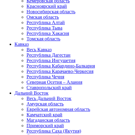
Кемеровская область
Красноярский край
Новосибирская область
Омская область
Республика Алтай
Республика Тыва
Республика Хакасия
Томская область
Кавказ
Весь Кавказ
Республика Дагестан
Республика Ингушетия
Республика Кабардино-Балкария
Республика Карачаево-Черкесия
Республика Чечня
Северная Осетия – Алания
Ставропольский край
Дальний Восток
Весь Дальний Восток
Амурская область
Еврейская автономная область
Камчатский край
Магаданская область
Приморский край
Республика Саха (Якутия)