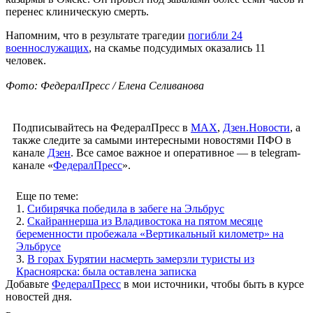
перенес клиническую смерть.
Напомним, что в результате трагедии
погибли 24
военнослужащих
, на скамье подсудимых оказались 11
человек.
Фото: ФедералПресс / Елена Селиванова
Подписывайтесь на ФедералПресс в
МАХ
,
Дзен.Новости
, а
также следите за самыми интересными новостями ПФО в
канале
Дзен
. Все самое важное и оперативное — в telegram-
канале «
ФедералПресс
».
Еще по теме:
1.
Сибирячка победила в забеге на Эльбрус
2.
Скайраннерша из Владивостока на пятом месяце
беременности пробежала «Вертикальный километр» на
Эльбрусе
3.
В горах Бурятии насмерть замерзли туристы из
Красноярска: была оставлена записка
Добавьте
ФедералПресс
в мои источники, чтобы быть в курсе
новостей дня.