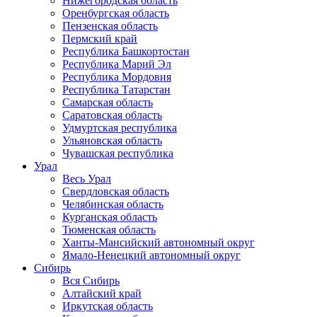
Нижегородская область
Оренбургская область
Пензенская область
Пермский край
Республика Башкортостан
Республика Марий Эл
Республика Мордовия
Республика Татарстан
Самарская область
Саратовская область
Удмуртская республика
Ульяновская область
Чувашская республика
Урал
Весь Урал
Свердловская область
Челябинская область
Курганская область
Тюменская область
Ханты-Мансийский автономный округ
Ямало-Ненецкий автономный округ
Сибирь
Вся Сибирь
Алтайский край
Иркутская область