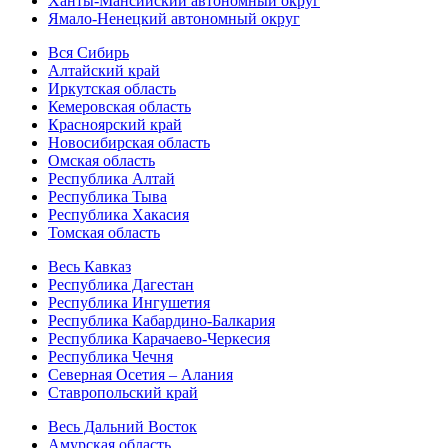
Ханты-Мансийский автономный округ
Ямало-Ненецкий автономный округ
Вся Сибирь
Алтайский край
Иркутская область
Кемеровская область
Красноярский край
Новосибирская область
Омская область
Республика Алтай
Республика Тыва
Республика Хакасия
Томская область
Весь Кавказ
Республика Дагестан
Республика Ингушетия
Республика Кабардино-Балкария
Республика Карачаево-Черкесия
Республика Чечня
Северная Осетия – Алания
Ставропольский край
Весь Дальний Восток
Амурская область