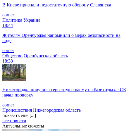
В Киеве признали недостаточную оборону Славянска
corner
Политика
Украина
18:44
Жителям Оренбуржья напомнили о мерах безопасности на
воде
corner
Общество
Оренбургская область
18:38
Нижегородка получила серьезную травму на базе отдыха: СК
начал проверку
corner
Происшествия
Нижегородская область
показать еще [...]
все новости
Актуальные сюжеты