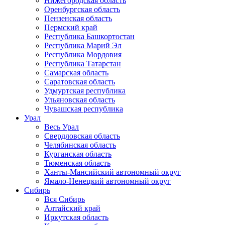
Нижегородская область
Оренбургская область
Пензенская область
Пермский край
Республика Башкортостан
Республика Марий Эл
Республика Мордовия
Республика Татарстан
Самарская область
Саратовская область
Удмуртская республика
Ульяновская область
Чувашская республика
Урал
Весь Урал
Свердловская область
Челябинская область
Курганская область
Тюменская область
Ханты-Мансийский автономный округ
Ямало-Ненецкий автономный округ
Сибирь
Вся Сибирь
Алтайский край
Иркутская область