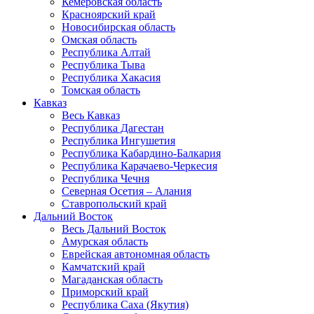
Кемеровская область
Красноярский край
Новосибирская область
Омская область
Республика Алтай
Республика Тыва
Республика Хакасия
Томская область
Кавказ
Весь Кавказ
Республика Дагестан
Республика Ингушетия
Республика Кабардино-Балкария
Республика Карачаево-Черкесия
Республика Чечня
Северная Осетия – Алания
Ставропольский край
Дальний Восток
Весь Дальний Восток
Амурская область
Еврейская автономная область
Камчатский край
Магаданская область
Приморский край
Республика Саха (Якутия)