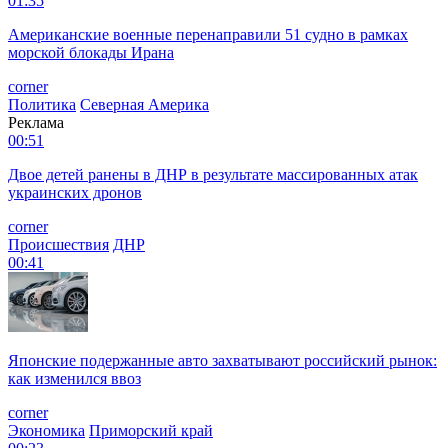
01:35
Американские военные перенаправили 51 судно в рамках
морской блокады Ирана
corner
Политика
Северная Америка
Реклама
00:51
Двое детей ранены в ДНР в результате массированных атак
украинских дронов
corner
Происшествия
ДНР
00:41
Японские подержанные авто захватывают российский рынок:
как изменился ввоз
corner
Экономика
Приморский край