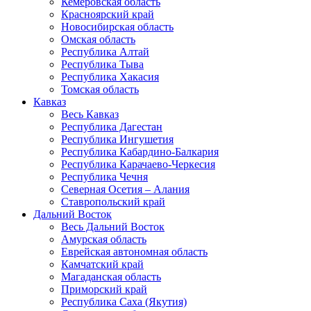
Кемеровская область
Красноярский край
Новосибирская область
Омская область
Республика Алтай
Республика Тыва
Республика Хакасия
Томская область
Кавказ
Весь Кавказ
Республика Дагестан
Республика Ингушетия
Республика Кабардино-Балкария
Республика Карачаево-Черкесия
Республика Чечня
Северная Осетия – Алания
Ставропольский край
Дальний Восток
Весь Дальний Восток
Амурская область
Еврейская автономная область
Камчатский край
Магаданская область
Приморский край
Республика Саха (Якутия)