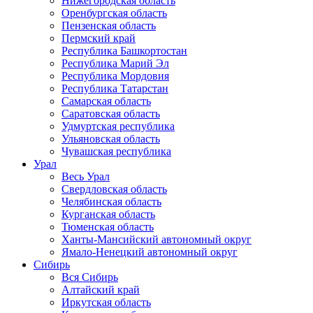
Нижегородская область
Оренбургская область
Пензенская область
Пермский край
Республика Башкортостан
Республика Марий Эл
Республика Мордовия
Республика Татарстан
Самарская область
Саратовская область
Удмуртская республика
Ульяновская область
Чувашская республика
Урал
Весь Урал
Свердловская область
Челябинская область
Курганская область
Тюменская область
Ханты-Мансийский автономный округ
Ямало-Ненецкий автономный округ
Сибирь
Вся Сибирь
Алтайский край
Иркутская область