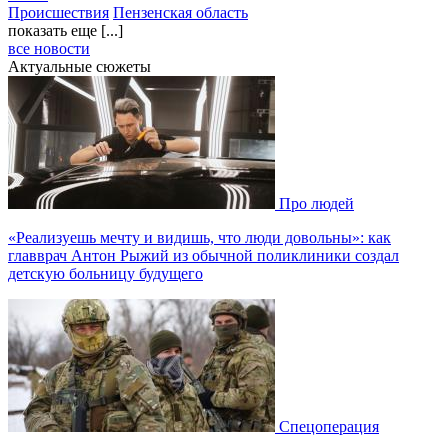
Происшествия
Пензенская область
показать еще [...]
все новости
Актуальные сюжеты
Про людей
«Реализуешь мечту и видишь, что люди довольны»: как
главврач Антон Рыжий из обычной поликлиники создал
детскую больницу будущего
Спецоперация