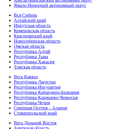
Ханты-Мансийский автономный округ
Ямало-Ненецкий автономный округ
Вся Сибирь
Алтайский край
Иркутская область
Кемеровская область
Красноярский край
Новосибирская область
Омская область
Республика Алтай
Республика Тыва
Республика Хакасия
Томская область
Весь Кавказ
Республика Дагестан
Республика Ингушетия
Республика Кабардино-Балкария
Республика Карачаево-Черкесия
Республика Чечня
Северная Осетия – Алания
Ставропольский край
Весь Дальний Восток
Амурская область