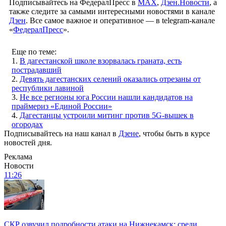
Подписывайтесь на ФедералПресс в
МАХ
,
Дзен.Новости
, а
также следите за самыми интересными новостями в канале
Дзен
. Все самое важное и оперативное — в telegram-канале
«
ФедералПресс
».
Еще по теме:
1.
В дагестанской школе взорвалась граната, есть
пострадавший
2.
Девять дагестанских селений оказались отрезаны от
республики лавиной
3.
Не все регионы юга России нашли кандидатов на
праймериз «Единой России»
4.
Дагестанцы устроили митинг против 5G-вышек в
огородах
Подписывайтесь на наш канал в
Дзене
, чтобы быть в курсе
новостей дня.
Реклама
Новости
11:26
СКР озвучил подробности атаки на Нижнекамск: среди