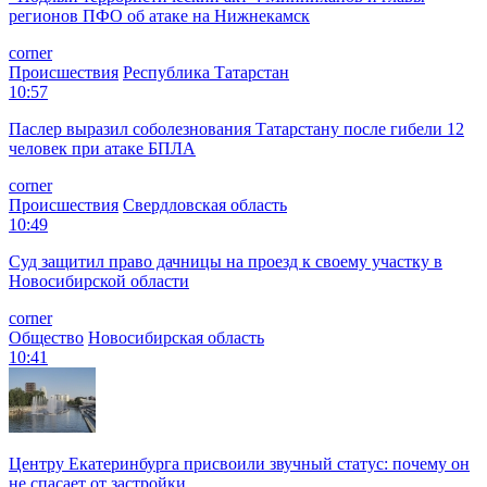
регионов ПФО об атаке на Нижнекамск
corner
Происшествия
Республика Татарстан
10:57
Паслер выразил соболезнования Татарстану после гибели 12
человек при атаке БПЛА
corner
Происшествия
Свердловская область
10:49
Суд защитил право дачницы на проезд к своему участку в
Новосибирской области
corner
Общество
Новосибирская область
10:41
Центру Екатеринбурга присвоили звучный статус: почему он
не спасает от застройки