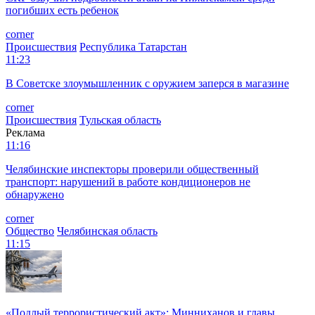
погибших есть ребенок
corner
Происшествия
Республика Татарстан
11:23
В Советске злоумышленник с оружием заперся в магазине
corner
Происшествия
Тульская область
Реклама
11:16
Челябинские инспекторы проверили общественный
транспорт: нарушений в работе кондиционеров не
обнаружено
corner
Общество
Челябинская область
11:15
«Подлый террористический акт»: Минниханов и главы