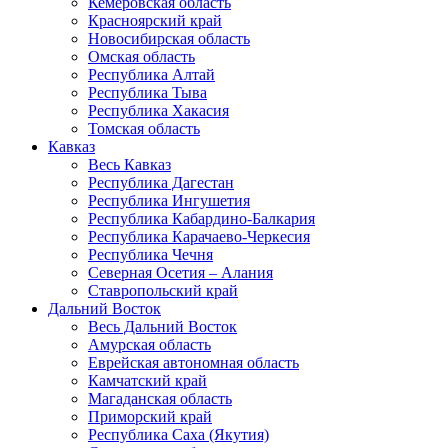
Кемеровская область
Красноярский край
Новосибирская область
Омская область
Республика Алтай
Республика Тыва
Республика Хакасия
Томская область
Кавказ
Весь Кавказ
Республика Дагестан
Республика Ингушетия
Республика Кабардино-Балкария
Республика Карачаево-Черкесия
Республика Чечня
Северная Осетия – Алания
Ставропольский край
Дальний Восток
Весь Дальний Восток
Амурская область
Еврейская автономная область
Камчатский край
Магаданская область
Приморский край
Республика Саха (Якутия)