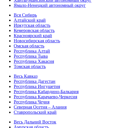
Ханты-Мансийский автономный округ
Ямало-Ненецкий автономный округ
Вся Сибирь
Алтайский край
Иркутская область
Кемеровская область
Красноярский край
Новосибирская область
Омская область
Республика Алтай
Республика Тыва
Республика Хакасия
Томская область
Весь Кавказ
Республика Дагестан
Республика Ингушетия
Республика Кабардино-Балкария
Республика Карачаево-Черкесия
Республика Чечня
Северная Осетия – Алания
Ставропольский край
Весь Дальний Восток
Амурская область