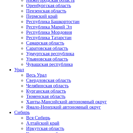
Нижегородская область
Оренбургская область
Пензенская область
Пермский край
Республика Башкортостан
Республика Марий Эл
Республика Мордовия
Республика Татарстан
Самарская область
Саратовская область
Удмуртская республика
Ульяновская область
Чувашская республика
Урал
Весь Урал
Свердловская область
Челябинская область
Курганская область
Тюменская область
Ханты-Мансийский автономный округ
Ямало-Ненецкий автономный округ
Сибирь
Вся Сибирь
Алтайский край
Иркутская область