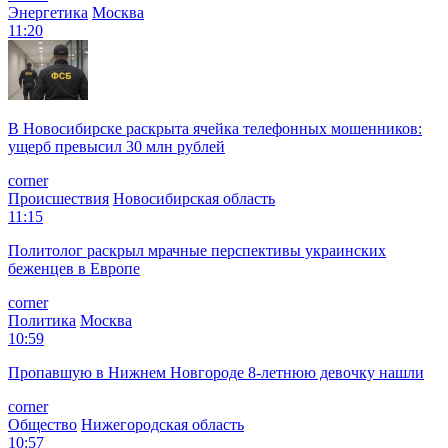
Энергетика
Москва
11:20
В Новосибирске раскрыта ячейка телефонных мошенников:
ущерб превысил 30 млн рублей
corner
Происшествия
Новосибирская область
11:15
Политолог раскрыл мрачные перспективы украинских
беженцев в Европе
corner
Политика
Москва
10:59
Пропавшую в Нижнем Новгороде 8-летнюю девочку нашли
corner
Общество
Нижегородская область
10:57