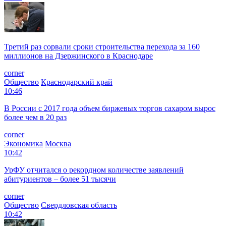
Третий раз сорвали сроки строительства перехода за 160
миллионов на Дзержинского в Краснодаре
corner
Общество
Краснодарский край
10:46
В России с 2017 года объем биржевых торгов сахаром вырос
более чем в 20 раз
corner
Экономика
Москва
10:42
УрФУ отчитался о рекордном количестве заявлений
абитуриентов – более 51 тысячи
corner
Общество
Свердловская область
10:42