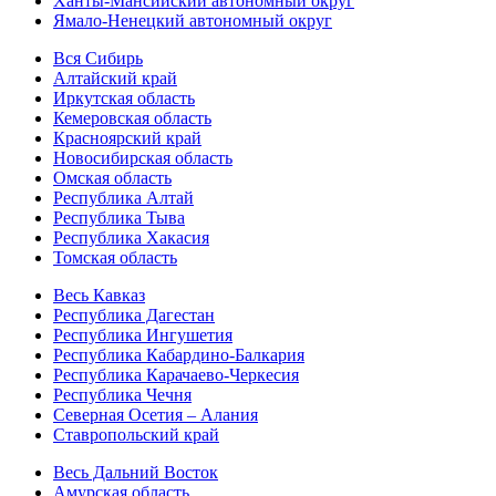
Ханты-Мансийский автономный округ
Ямало-Ненецкий автономный округ
Вся Сибирь
Алтайский край
Иркутская область
Кемеровская область
Красноярский край
Новосибирская область
Омская область
Республика Алтай
Республика Тыва
Республика Хакасия
Томская область
Весь Кавказ
Республика Дагестан
Республика Ингушетия
Республика Кабардино-Балкария
Республика Карачаево-Черкесия
Республика Чечня
Северная Осетия – Алания
Ставропольский край
Весь Дальний Восток
Амурская область