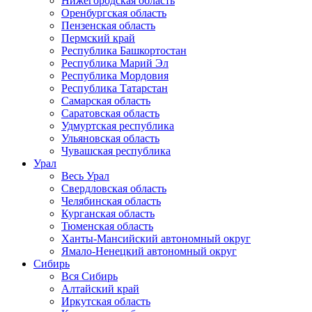
Нижегородская область
Оренбургская область
Пензенская область
Пермский край
Республика Башкортостан
Республика Марий Эл
Республика Мордовия
Республика Татарстан
Самарская область
Саратовская область
Удмуртская республика
Ульяновская область
Чувашская республика
Урал
Весь Урал
Свердловская область
Челябинская область
Курганская область
Тюменская область
Ханты-Мансийский автономный округ
Ямало-Ненецкий автономный округ
Сибирь
Вся Сибирь
Алтайский край
Иркутская область