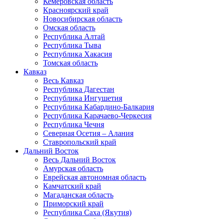
Кемеровская область
Красноярский край
Новосибирская область
Омская область
Республика Алтай
Республика Тыва
Республика Хакасия
Томская область
Кавказ
Весь Кавказ
Республика Дагестан
Республика Ингушетия
Республика Кабардино-Балкария
Республика Карачаево-Черкесия
Республика Чечня
Северная Осетия – Алания
Ставропольский край
Дальний Восток
Весь Дальний Восток
Амурская область
Еврейская автономная область
Камчатский край
Магаданская область
Приморский край
Республика Саха (Якутия)