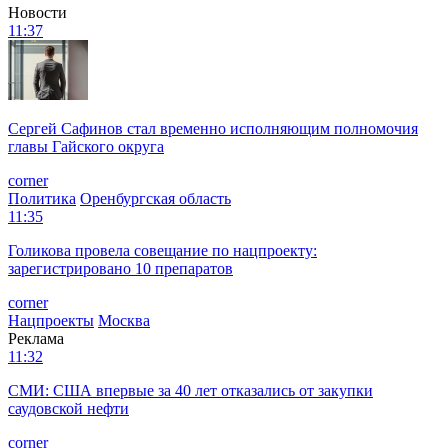
Новости
11:37
Сергей Сафинов стал временно исполняющим полномочия
главы Гайского округа
corner
Политика
Оренбургская область
11:35
Голикова провела совещание по нацпроекту:
зарегистрировано 10 препаратов
corner
Нацпроекты
Москва
Реклама
11:32
СМИ: США впервые за 40 лет отказались от закупки
саудовской нефти
corner