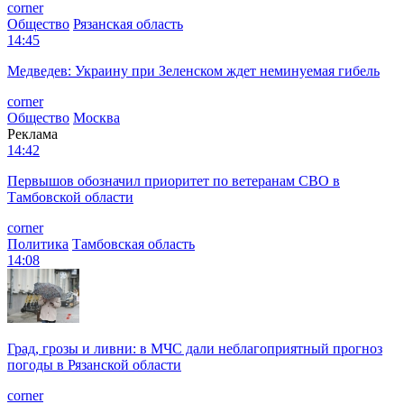
corner
Общество
Рязанская область
14:45
Медведев: Украину при Зеленском ждет неминуемая гибель
corner
Общество
Москва
Реклама
14:42
Первышов обозначил приоритет по ветеранам СВО в
Тамбовской области
corner
Политика
Тамбовская область
14:08
Град, грозы и ливни: в МЧС дали неблагоприятный прогноз
погоды в Рязанской области
corner