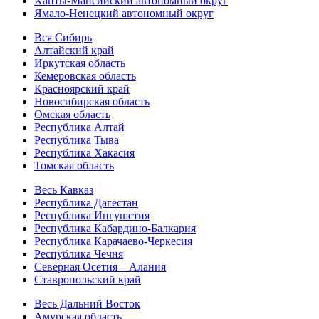
Ханты-Мансийский автономный округ
Ямало-Ненецкий автономный округ
Вся Сибирь
Алтайский край
Иркутская область
Кемеровская область
Красноярский край
Новосибирская область
Омская область
Республика Алтай
Республика Тыва
Республика Хакасия
Томская область
Весь Кавказ
Республика Дагестан
Республика Ингушетия
Республика Кабардино-Балкария
Республика Карачаево-Черкесия
Республика Чечня
Северная Осетия – Алания
Ставропольский край
Весь Дальний Восток
Амурская область