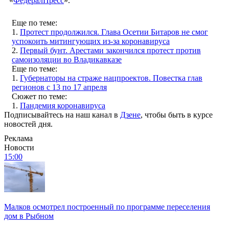
«
ФедералПресс
».
Еще по теме:
1.
Протест продолжился. Глава Осетии Битаров не смог
успокоить митингующих из-за коронавируса
2.
Первый бунт. Арестами закончился протест против
самоизоляции во Владикавказе
Еще по теме:
1.
Губернаторы на страже нацпроектов. Повестка глав
регионов с 13 по 17 апреля
Сюжет по теме:
1.
Пандемия коронавируса
Подписывайтесь на наш канал в
Дзене
, чтобы быть в курсе
новостей дня.
Реклама
Новости
15:00
Малков осмотрел построенный по программе переселения
дом в Рыбном