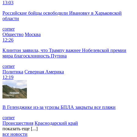
13:03
Российские бойцы освободили Ивановку в Харьковской
области
corner
Общество
Москва
12:26
Клинтон заявила, что Трампу важнее Нобелевской премии
мира благосклонность Путина
corner
Политика
Северная Америка
12:19
В Геленджике из-за угрозы БПЛА закрыты все пляжи
corner
Происшествия
Краснодарский край
показать еще [...]
все новости