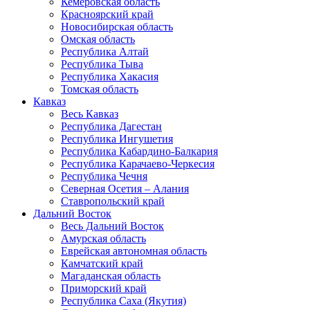
Кемеровская область
Красноярский край
Новосибирская область
Омская область
Республика Алтай
Республика Тыва
Республика Хакасия
Томская область
Кавказ
Весь Кавказ
Республика Дагестан
Республика Ингушетия
Республика Кабардино-Балкария
Республика Карачаево-Черкесия
Республика Чечня
Северная Осетия – Алания
Ставропольский край
Дальний Восток
Весь Дальний Восток
Амурская область
Еврейская автономная область
Камчатский край
Магаданская область
Приморский край
Республика Саха (Якутия)