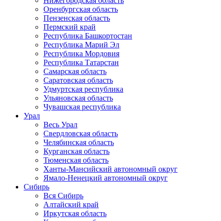
Нижегородская область
Оренбургская область
Пензенская область
Пермский край
Республика Башкортостан
Республика Марий Эл
Республика Мордовия
Республика Татарстан
Самарская область
Саратовская область
Удмуртская республика
Ульяновская область
Чувашская республика
Урал
Весь Урал
Свердловская область
Челябинская область
Курганская область
Тюменская область
Ханты-Мансийский автономный округ
Ямало-Ненецкий автономный округ
Сибирь
Вся Сибирь
Алтайский край
Иркутская область