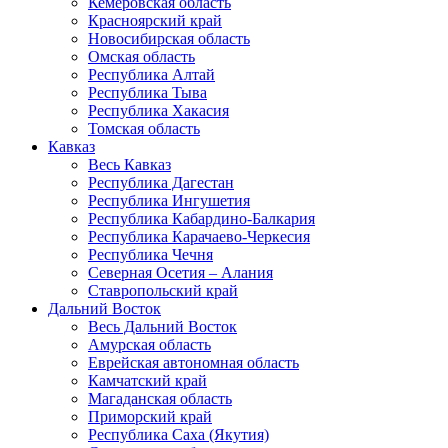
Кемеровская область
Красноярский край
Новосибирская область
Омская область
Республика Алтай
Республика Тыва
Республика Хакасия
Томская область
Кавказ
Весь Кавказ
Республика Дагестан
Республика Ингушетия
Республика Кабардино-Балкария
Республика Карачаево-Черкесия
Республика Чечня
Северная Осетия – Алания
Ставропольский край
Дальний Восток
Весь Дальний Восток
Амурская область
Еврейская автономная область
Камчатский край
Магаданская область
Приморский край
Республика Саха (Якутия)