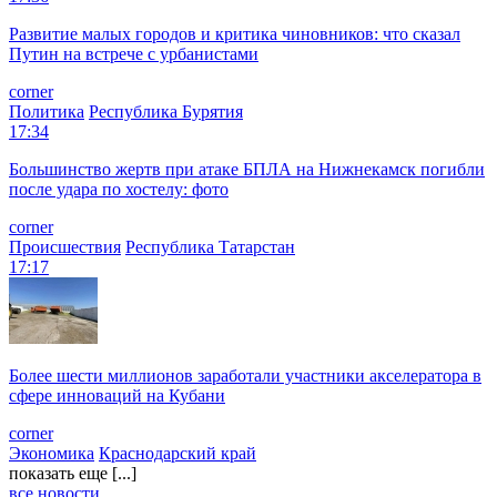
Развитие малых городов и критика чиновников: что сказал
Путин на встрече с урбанистами
corner
Политика
Республика Бурятия
17:34
Большинство жертв при атаке БПЛА на Нижнекамск погибли
после удара по хостелу: фото
corner
Происшествия
Республика Татарстан
17:17
Более шести миллионов заработали участники акселератора в
сфере инноваций на Кубани
corner
Экономика
Краснодарский край
показать еще [...]
все новости