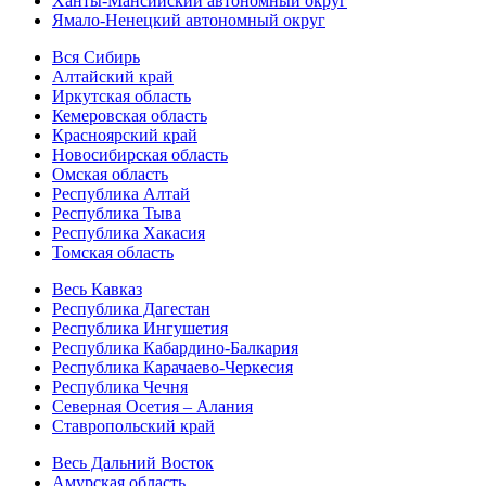
Ханты-Мансийский автономный округ
Ямало-Ненецкий автономный округ
Вся Сибирь
Алтайский край
Иркутская область
Кемеровская область
Красноярский край
Новосибирская область
Омская область
Республика Алтай
Республика Тыва
Республика Хакасия
Томская область
Весь Кавказ
Республика Дагестан
Республика Ингушетия
Республика Кабардино-Балкария
Республика Карачаево-Черкесия
Республика Чечня
Северная Осетия – Алания
Ставропольский край
Весь Дальний Восток
Амурская область