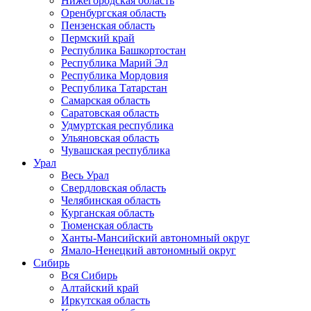
Нижегородская область
Оренбургская область
Пензенская область
Пермский край
Республика Башкортостан
Республика Марий Эл
Республика Мордовия
Республика Татарстан
Самарская область
Саратовская область
Удмуртская республика
Ульяновская область
Чувашская республика
Урал
Весь Урал
Свердловская область
Челябинская область
Курганская область
Тюменская область
Ханты-Мансийский автономный округ
Ямало-Ненецкий автономный округ
Сибирь
Вся Сибирь
Алтайский край
Иркутская область