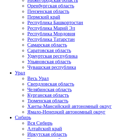
Нижегородская область
Оренбургская область
Пензенская область
Пермский край
Республика Башкортостан
Республика Марий Эл
Республика Мордовия
Республика Татарстан
Самарская область
Саратовская область
Удмуртская республика
Ульяновская область
Чувашская республика
Урал
Весь Урал
Свердловская область
Челябинская область
Курганская область
Тюменская область
Ханты-Мансийский автономный округ
Ямало-Ненецкий автономный округ
Сибирь
Вся Сибирь
Алтайский край
Иркутская область