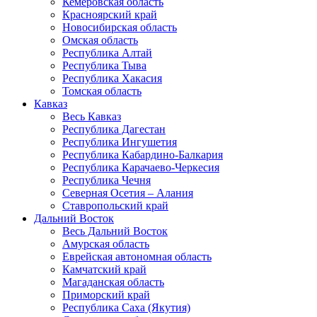
Кемеровская область
Красноярский край
Новосибирская область
Омская область
Республика Алтай
Республика Тыва
Республика Хакасия
Томская область
Кавказ
Весь Кавказ
Республика Дагестан
Республика Ингушетия
Республика Кабардино-Балкария
Республика Карачаево-Черкесия
Республика Чечня
Северная Осетия – Алания
Ставропольский край
Дальний Восток
Весь Дальний Восток
Амурская область
Еврейская автономная область
Камчатский край
Магаданская область
Приморский край
Республика Саха (Якутия)