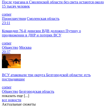
После урагана в Смоленской области без света остаются около
15 тысяч человек
corner
Происшествия
Смоленская область
23:11
Командир 76-й дивизии ВДВ доложил Путину о
продвижении в ДНР и потерях ВСУ
corner
Общество
Москва
20:37
ВСУ атаковали три округа Белгородской области: есть
пострадавшие
corner
Общество
Белгородская область
показать еще [...]
все новости
Актуальные сюжеты