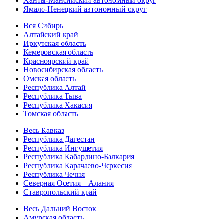
Ханты-Мансийский автономный округ
Ямало-Ненецкий автономный округ
Вся Сибирь
Алтайский край
Иркутская область
Кемеровская область
Красноярский край
Новосибирская область
Омская область
Республика Алтай
Республика Тыва
Республика Хакасия
Томская область
Весь Кавказ
Республика Дагестан
Республика Ингушетия
Республика Кабардино-Балкария
Республика Карачаево-Черкесия
Республика Чечня
Северная Осетия – Алания
Ставропольский край
Весь Дальний Восток
Амурская область