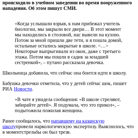
происходило в учебном заведении во время вооруженного
нападения. Об этом пишут СМИ.
«Когда услышали взрыв, к нам прибежал учитель
биологии, мы закрыли все двери… В этот момент
мы находились в столовой, нас вывели на кухню.
Потом за мной пришли две тети, и я пошла домой,
остальные остались закрытые в школе. <…>
Некоторые выпрыгивали из окон, даже с третьего
этажа. Потом мы пошли в садик за младшей
сестренкой», – путано рассказала девочка.
Школьница добавила, что сейчас она боится идти в школу.
Бабушка девочки отметила, что у детей сейчас шок, пишет
РИА
Новости
.
«В чате я увидела сообщения: «В школе стреляют,
забирайте детей». Я подумала, что это прикол», –
подытожила пожилая женщина.
Ранее сообщалось, что
напавшему на казанскую
школу
провели наркологическую экспертизу. Выяснилось, что
в моментстрельбы он был трезв.