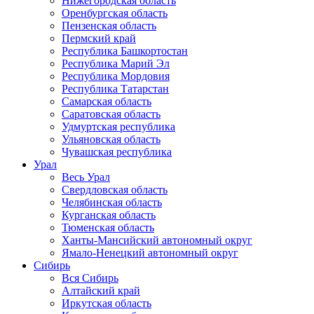
Нижегородская область
Оренбургская область
Пензенская область
Пермский край
Республика Башкортостан
Республика Марий Эл
Республика Мордовия
Республика Татарстан
Самарская область
Саратовская область
Удмуртская республика
Ульяновская область
Чувашская республика
Урал
Весь Урал
Свердловская область
Челябинская область
Курганская область
Тюменская область
Ханты-Мансийский автономный округ
Ямало-Ненецкий автономный округ
Сибирь
Вся Сибирь
Алтайский край
Иркутская область