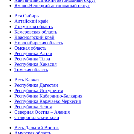
Ханты-Мансийский автономный округ
Ямало-Ненецкий автономный округ
Вся Сибирь
Алтайский край
Иркутская область
Кемеровская область
Красноярский край
Новосибирская область
Омская область
Республика Алтай
Республика Тыва
Республика Хакасия
Томская область
Весь Кавказ
Республика Дагестан
Республика Ингушетия
Республика Кабардино-Балкария
Республика Карачаево-Черкесия
Республика Чечня
Северная Осетия – Алания
Ставропольский край
Весь Дальний Восток
Амурская область