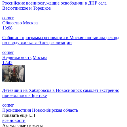
Российские военнослужащие освободили в ДНР села
Васютинское и Торецкое
corner
Общество
Москва
13:08
Собянин: программа реновации в Москве поставила рекорд
по вводу жилья за 9 лет реализации
corner
Недвижимость
Москва
12:42
Летевший из Хабаровска в Новосибирск самолет экстренно
приземлился в Братске
corner
Происшествия
Новосибирская область
показать еще [...]
все новости
Актуальные сюжеты