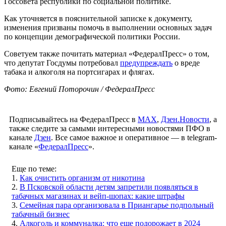
Госсовета республики по социальной политике.
Как уточняется в пояснительной записке к документу,
изменения призваны помочь в выполнении основных задач
по концепции демографической политики России.
Советуем также почитать материал «ФедералПресс» о том,
что депутат Госдумы потребовал
предупреждать
о вреде
табака и алкоголя на портсигарах и флягах.
Фото: Евгений Поторочин / ФедералПресс
Подписывайтесь на ФедералПресс в
МАХ
,
Дзен.Новости
, а
также следите за самыми интересными новостями ПФО в
канале
Дзен
. Все самое важное и оперативное — в telegram-
канале «
ФедералПресс
».
Еще по теме:
1.
Как очистить организм от никотина
2.
В Псковской области детям запретили появляться в
табачных магазинах и вейп-шопах: какие штрафы
3.
Семейная пара организовала в Приангарье подпольный
табачный бизнес
4.
Алкоголь и коммуналка: что еще подорожает в 2024