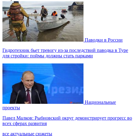
Паводки в России
Гидротехник бьет тревогу из-за последствий паводка в Туре
для стройки: поймы должны стать парками
Национальные
проекты
Павел Малков: Рыбновский округ демонстрирует прогресс во
всех сферах развития
все актуальные сюжеты