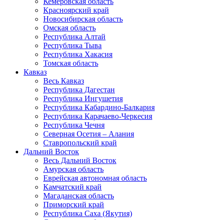
Кемеровская область
Красноярский край
Новосибирская область
Омская область
Республика Алтай
Республика Тыва
Республика Хакасия
Томская область
Кавказ
Весь Кавказ
Республика Дагестан
Республика Ингушетия
Республика Кабардино-Балкария
Республика Карачаево-Черкесия
Республика Чечня
Северная Осетия – Алания
Ставропольский край
Дальний Восток
Весь Дальний Восток
Амурская область
Еврейская автономная область
Камчатский край
Магаданская область
Приморский край
Республика Саха (Якутия)